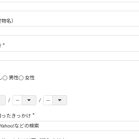
(
必
須
)
建物名）
号
(
必
須
)
し
男性
女性
知ったきっかけ
(
必
須
)