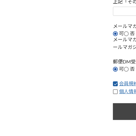
上記「そ
メールマ
可
否
メールマ
ールマガ
郵便DM
可
否
会員規
個人情