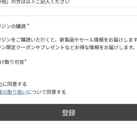
の他」の方は以下ご記入ください
ガジンの購読
(
必
ガジンをご購読いただくと、新製品やセール情報をお届けしま
須
)
ジン限定クーポンやプレゼントなどお得な情報をお届けします
受け取り可否
(
必
須
)
約
に同意する
報の取り扱い
について同意する
登録