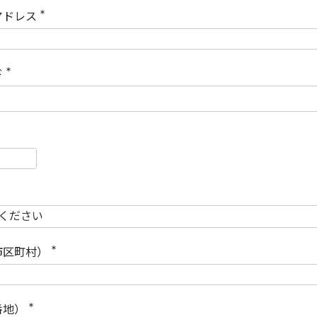
)
アドレス
(
必
須
)
ド
(
必
須
)
必
須
必
須
市区町村）
(
必
須
)
番地）