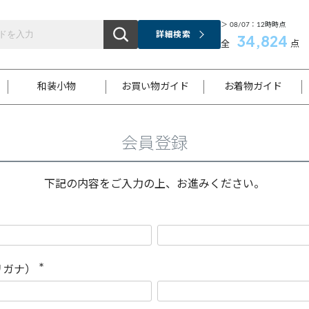
＞ 08/07：12時時点
詳細検索
34,824
全
点
和装小物
お買い物ガイド
お着物ガイド
会員登録
ス
お支払いについて
はじめてのお着物ガイド
新規会員登録
着物知識
スタッフブログ
サイズ案内
着物参考サイズ/採寸について
和色チャート集
お問い合わせ
処法
ご返品について
メールマガジンのご登録
着物販売方法について
関連サイト一覧
下記の内容をご入力の上、お進みください。
袋名古屋帯
黒留袖
帯締め
開き名
色留袖
帯揚げ
古屋帯
付下げ
帯締め
丸帯
色無地
作り帯
着物
配送について
商品ランクについて(当店基準)
帯揚げセット
ショール
小紋
浴衣
襦袢
和装コート
リガナ）
(
必
須