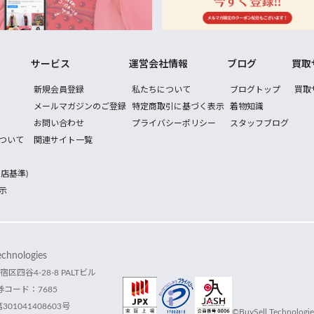
サービス
運営会社情報
ブログ
買取
新規会員登録
私たちについて
ブログトップ
買取
メールマガジンのご登録
特定商取引に基づく表示
着物知識
お問い合わせ
プライバシーポリシー
スタッフブログ
ついて
関連サイト一覧
店基準)
示
hnologies
宿区四谷4-28-8 PALTビル
コード：7685
1041408603号
©BuySell Technologies