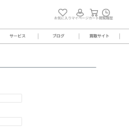
お気に入り
マイページ
カート
閲覧履歴
サービス
ブログ
買取サイト
よくあるご質問
お買い物診断
半幅帯
帯留め
お召
男性用帯
着物帯
新品
セット
袴
男性用