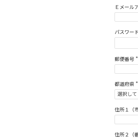
Ｅメール
パスワー
郵便番号
(
)
都道府県
(
)
住所１（
住所２（