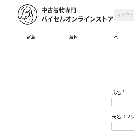
バイセルオンラインストア
会員登録
新着
着物
帯
お客様に届くまで
商品お取り寄せサービ
ご注文方法のご案内
お着物がにおう時の対
和装バッグ
訪問着
袋帯
名古屋帯
振袖
反物
梱包方法のご案内
氏名
(
必
須
江戸小紋
紬
)
氏名（フ