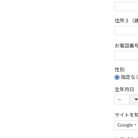
住所３（
お電話番
性別
指定な
生年月日
サイトを