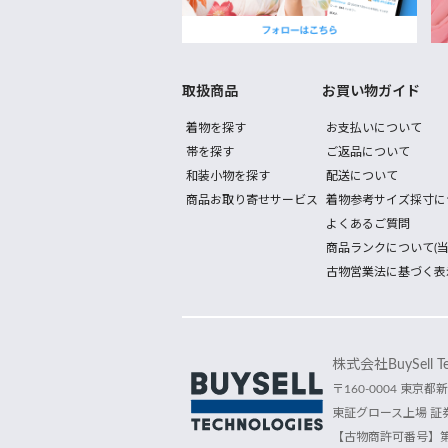
取扱商品
お買い物ガイド
着物を探す
お支払いについて
帯を探す
ご返品について
和装小物を探す
配送について
商品お取り寄せサービス
着物参考サイズ採寸に
よくあるご質問
商品ランクについて(当
古物営業法に基づく表
株式会社BuySell Tec
〒160-0004 東京都新
東証グロース上場 証券
【古物商許可番号】第30