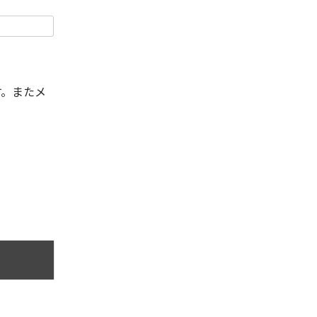
す。またメ
。