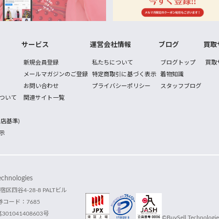
サービス
運営会社情報
ブログ
買取
新規会員登録
私たちについて
ブログトップ
買取
メールマガジンのご登録
特定商取引に基づく表示
着物知識
お問い合わせ
プライバシーポリシー
スタッフブログ
ついて
関連サイト一覧
店基準)
示
hnologies
宿区四谷4-28-8 PALTビル
コード：7685
1041408603号
©BuySell Technologies