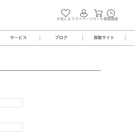
お気に入り
マイページ
カート
閲覧履歴
サービス
ブログ
買取サイト
よくあるご質問
お買い物診断
半幅帯
帯留め
お召
男性用帯
着物帯
新品
セット
袴
男性用