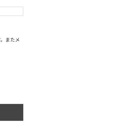
す。またメ
。