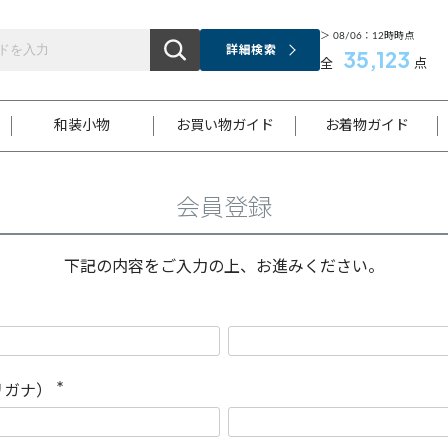
＞ 08/06：12時時点
詳細検索
35,123
全
点
和装小物
お買い物ガイド
お着物ガイド
会員登録
ス
お支払いについて
はじめてのお着物ガイド
新規会員登録
着物知識
スタッフブログ
サイズ案内
着物参考サイズ/採寸について
和色チャート集
お問い合わせ
処法
ご返品について
メールマガジンのご登録
着物販売方法について
関連サイト一覧
下記の内容をご入力の上、お進みください。
袋名古屋帯
黒留袖
帯締め
開き名
色留袖
帯揚げ
古屋帯
付下げ
帯締め
丸帯
色無地
作り帯
着物
配送について
商品ランクについて(当店基準)
帯揚げセット
ショール
小紋
浴衣
襦袢
和装コート
リガナ）
(
必
須