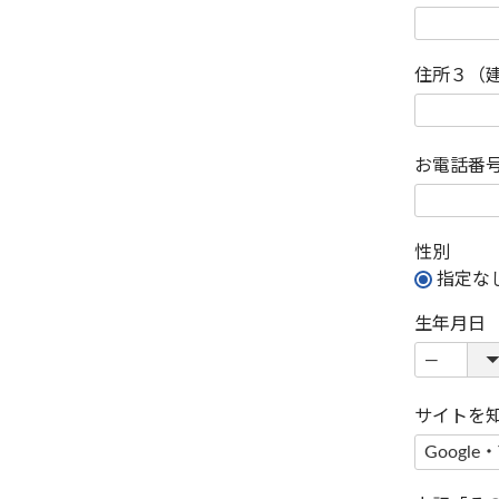
住所３（
お電話番
性別
指定な
生年月日
サイトを