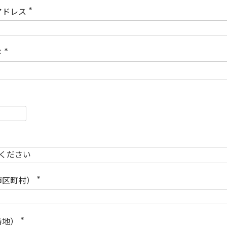
)
アドレス
(
必
須
)
ド
(
必
須
)
必
須
必
須
市区町村）
(
必
須
)
番地）