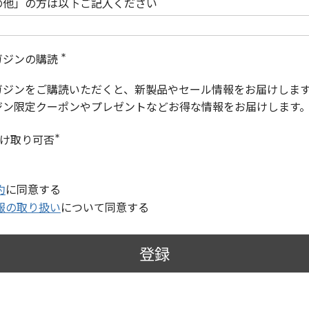
の他」の方は以下ご記入ください
ガジンの購読
(
必
ガジンをご購読いただくと、新製品やセール情報をお届けしま
須
)
ジン限定クーポンやプレゼントなどお得な情報をお届けします
受け取り可否
(
必
須
)
約
に同意する
報の取り扱い
について同意する
登録