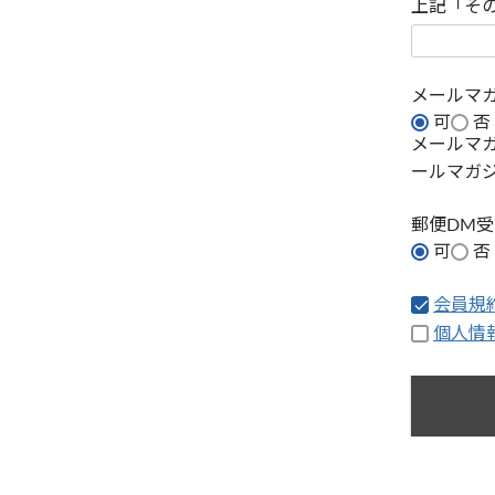
上記「そ
メールマ
可
否
メールマ
ールマガ
郵便DM
可
否
会員規
個人情