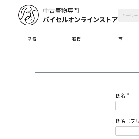
バイセルオンラインストア
会員登録
新着
着物
帯
お客様に届くまで
商品お取り寄せサービ
ご注文方法のご案内
お着物がにおう時の対
和装バッグ
訪問着
袋帯
名古屋帯
振袖
反物
梱包方法のご案内
氏名
(
必
須
江戸小紋
紬
)
氏名（フ