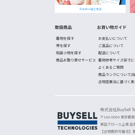
取扱商品
お買い物ガイド
着物を探す
お支払いについて
帯を探す
ご返品について
和装小物を探す
配送について
商品お取り寄せサービス
着物参考サイズ採寸に
よくあるご質問
商品ランクについて(当
古物営業法に基づく表
株式会社BuySell Tec
〒160-0004 東京都新
東証グロース上場 証券
【古物商許可番号】第30