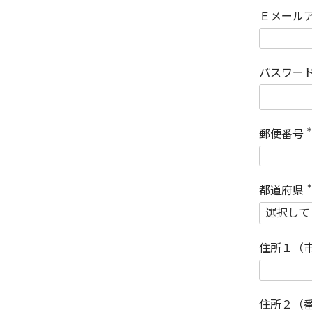
Ｅメール
パスワー
郵便番号
(
)
都道府県
(
)
住所１（
住所２（