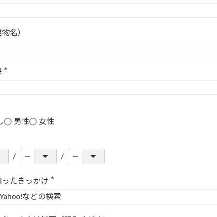
(
必
須
)
建物名）
号
(
必
須
)
し
男性
女性
知ったきっかけ
(
必
須
)