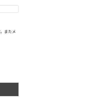
す。またメ
。