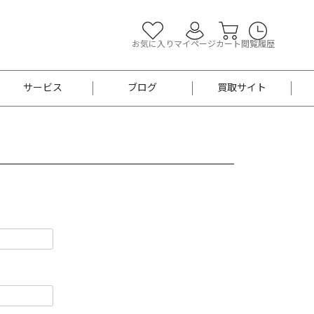
お気に入り
マイページ
カート
閲覧履歴
サービス
ブログ
買取サイト
よくあるご質問
お買い物診断
半幅帯
帯留め
お召
男性用帯
着物帯
新品
セット
袴
男性用