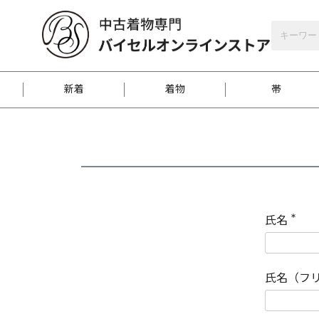
バイセルオンラインストア
会員登録
新着
着物
帯
お客様に届くまで
商品お取り寄せサービ
ご注文方法のご案内
お着物がにおう時の対
和装バッグ
訪問着
袋帯
名古屋帯
振袖
反物
梱包方法のご案内
氏名
(
必
須
江戸小紋
紬
)
氏名（フ