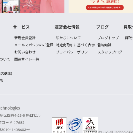
サービス
運営会社情報
ブログ
買取
新規会員登録
私たちについて
ブログトップ
買取
メールマガジンのご登録
特定商取引に基づく表示
着物知識
お問い合わせ
プライバシーポリシー
スタッフブログ
ついて
関連サイト一覧
店基準)
示
hnologies
宿区四谷4-28-8 PALTビル
コード：7685
1041408603号
©BuySell Technologies