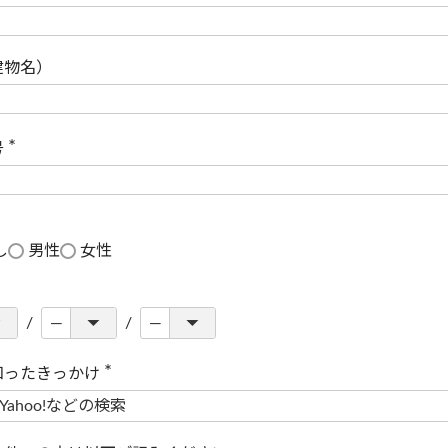
(
必
須
)
建物名）
号
(
必
須
)
し
男性
女性
知ったきっかけ
(
必
須
)