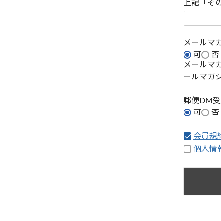
上記「そ
メールマ
可
否
メールマ
ールマガ
郵便DM
可
否
会員規
個人情