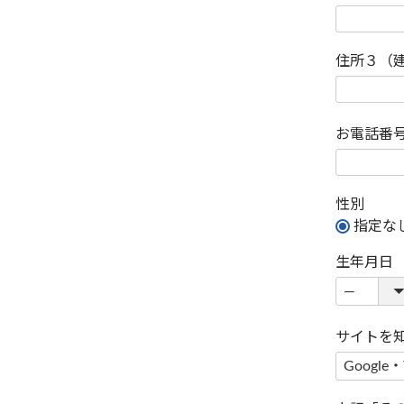
住所３（
お電話番
性別
指定な
生年月日
サイトを