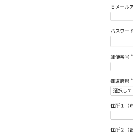
Ｅメール
パスワー
郵便番号
(
)
都道府県
(
)
住所１（
住所２（