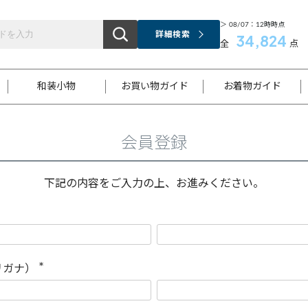
＞ 08/07：12時時点
詳細検索
34,824
全
点
和装小物
お買い物ガイド
お着物ガイド
会員登録
ス
お支払いについて
はじめてのお着物ガイド
新規会員登録
着物知識
スタッフブログ
サイズ案内
着物参考サイズ/採寸について
和色チャート集
お問い合わせ
処法
ご返品について
メールマガジンのご登録
着物販売方法について
関連サイト一覧
下記の内容をご入力の上、お進みください。
袋名古屋帯
黒留袖
帯締め
開き名
色留袖
帯揚げ
古屋帯
付下げ
帯締め
丸帯
色無地
作り帯
着物
配送について
商品ランクについて(当店基準)
帯揚げセット
ショール
小紋
浴衣
襦袢
和装コート
リガナ）
(
必
須