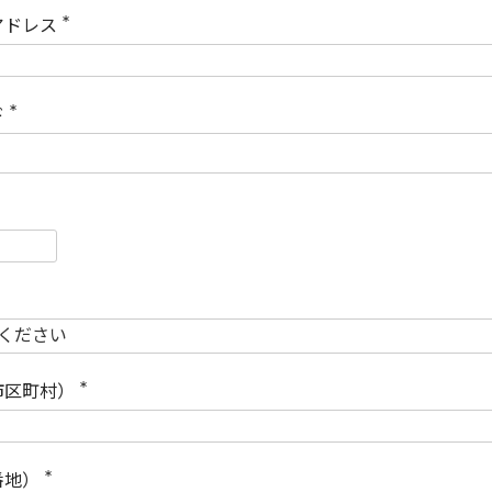
)
アドレス
(
必
須
)
ド
(
必
須
)
必
須
必
須
市区町村）
(
必
須
)
番地）