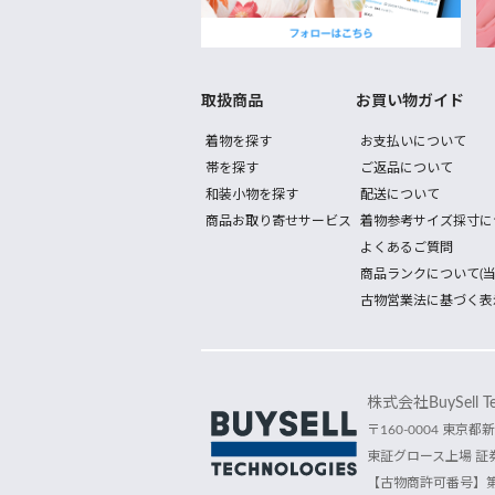
取扱商品
お買い物ガイド
着物を探す
お支払いについて
帯を探す
ご返品について
和装小物を探す
配送について
商品お取り寄せサービス
着物参考サイズ採寸に
よくあるご質問
商品ランクについて(当
古物営業法に基づく表
株式会社BuySell Tec
〒160-0004 東京都新
東証グロース上場 証券
【古物商許可番号】第30