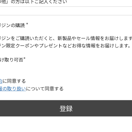
の他」の方は以下ご記入ください
ガジンの購読
(
必
ガジンをご購読いただくと、新製品やセール情報をお届けしま
須
)
ジン限定クーポンやプレゼントなどお得な情報をお届けします
受け取り可否
(
必
須
)
約
に同意する
報の取り扱い
について同意する
登録