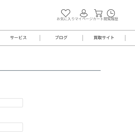
お気に入り
マイページ
カート
閲覧履歴
サービス
ブログ
買取サイト
よくあるご質問
お買い物診断
半幅帯
帯留め
お召
男性用帯
着物帯
新品
セット
袴
男性用