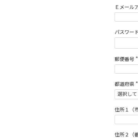
Ｅメール
パスワー
郵便番号
(
)
都道府県
(
)
住所１（
住所２（