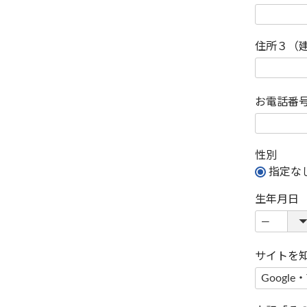
住所３（
お電話番
性別
指定な
生年月日
サイトを