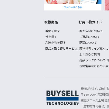
取扱商品
お買い物ガイド
着物を探す
お支払いについて
帯を探す
ご返品について
和装小物を探す
配送について
商品お取り寄せサービス
着物参考サイズ採寸に
よくあるご質問
商品ランクについて(当
古物営業法に基づく表
株式会社BuySell Tec
〒160-0004 東京都新
東証グロース上場 証券
【古物商許可番号】第30