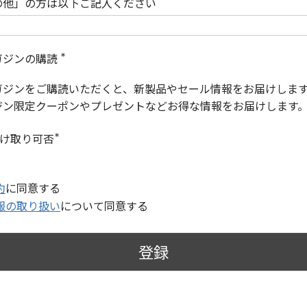
の他」の方は以下ご記入ください
ガジンの購読
(
必
ガジンをご購読いただくと、新製品やセール情報をお届けしま
須
)
ジン限定クーポンやプレゼントなどお得な情報をお届けします
受け取り可否
(
必
須
)
約
に同意する
報の取り扱い
について同意する
登録