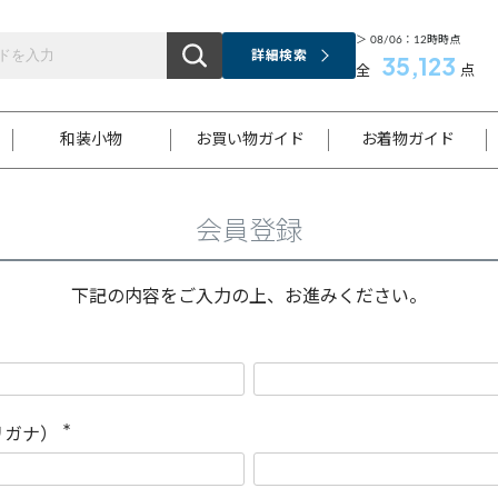
＞ 08/06：12時時点
詳細検索
35,123
全
点
和装小物
お買い物ガイド
お着物ガイド
会員登録
ス
お支払いについて
はじめてのお着物ガイド
新規会員登録
着物知識
スタッフブログ
サイズ案内
着物参考サイズ/採寸について
和色チャート集
お問い合わせ
処法
ご返品について
メールマガジンのご登録
着物販売方法について
関連サイト一覧
下記の内容をご入力の上、お進みください。
袋名古屋帯
黒留袖
帯締め
開き名
色留袖
帯揚げ
古屋帯
付下げ
帯締め
丸帯
色無地
作り帯
着物
配送について
商品ランクについて(当店基準)
帯揚げセット
ショール
小紋
浴衣
襦袢
和装コート
リガナ）
(
必
須