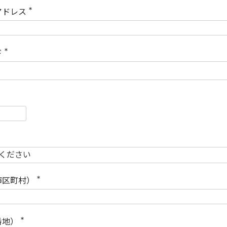
)
アドレス
(
必
須
)
ド
(
必
須
)
必
須
必
須
市区町村）
(
必
須
)
番地）