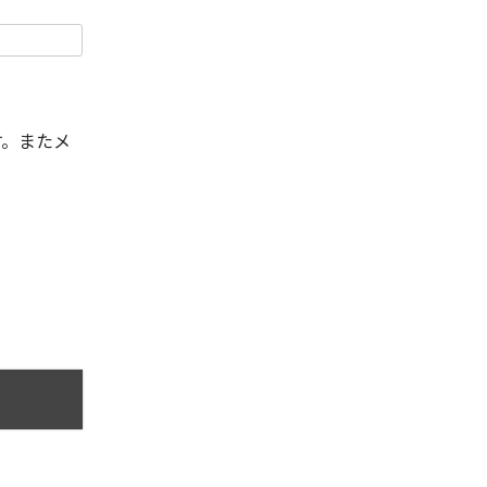
す。またメ
。