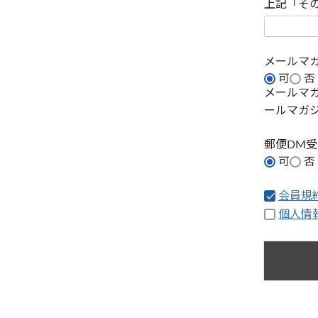
上記「そ
メールマ
可
否
メールマ
ールマガ
郵便DM
可
否
会員規
個人情