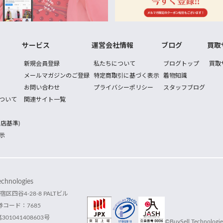
サービス
運営会社情報
ブログ
買取
新規会員登録
私たちについて
ブログトップ
買取
メールマガジンのご登録
特定商取引に基づく表示
着物知識
お問い合わせ
プライバシーポリシー
スタッフブログ
ついて
関連サイト一覧
店基準)
示
hnologies
宿区四谷4-28-8 PALTビル
コード：7685
1041408603号
©BuySell Technologies