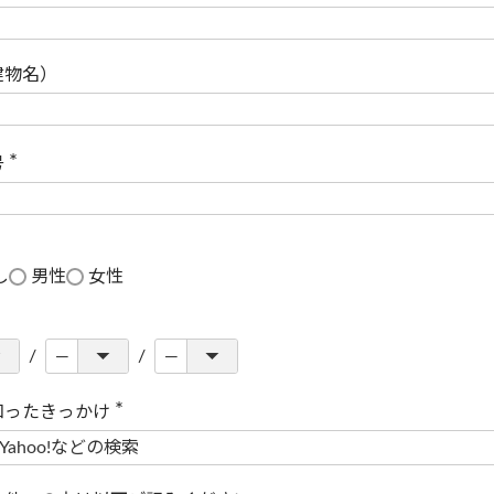
(
必
須
)
建物名）
号
(
必
須
)
し
男性
女性
知ったきっかけ
(
必
須
)