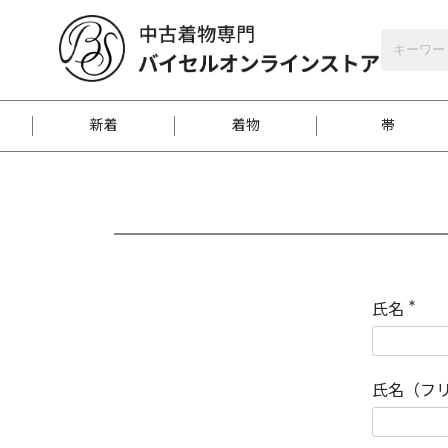
バイセルオンラインストア
会員登録
新着
着物
帯
お客様に届くまで
商品お取り寄せサービ
ご注文方法のご案内
お着物がにおう時の対
和装バッグ
訪問着
袋帯
名古屋帯
振袖
反物
梱包方法のご案内
氏名
(
必
須
江戸小紋
紬
)
氏名（フ