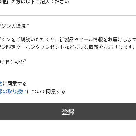
の他」の方は以下ご記入ください
ガジンの購読
(
必
ガジンをご購読いただくと、新製品やセール情報をお届けしま
須
)
ジン限定クーポンやプレゼントなどお得な情報をお届けします
受け取り可否
(
必
須
)
約
に同意する
報の取り扱い
について同意する
登録