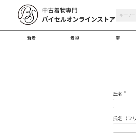
バイセルオンラインストア
会員登録
新着
着物
帯
お客様に届くまで
商品お取り寄せサービ
ご注文方法のご案内
お着物がにおう時の対
和装バッグ
訪問着
袋帯
名古屋帯
振袖
反物
梱包方法のご案内
氏名
(
必
須
江戸小紋
紬
)
氏名（フ