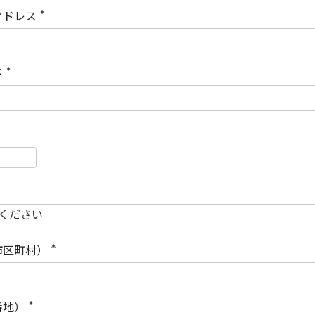
)
アドレス
(
必
須
)
ド
(
必
須
)
必
須
必
須
市区町村）
(
必
須
)
番地）