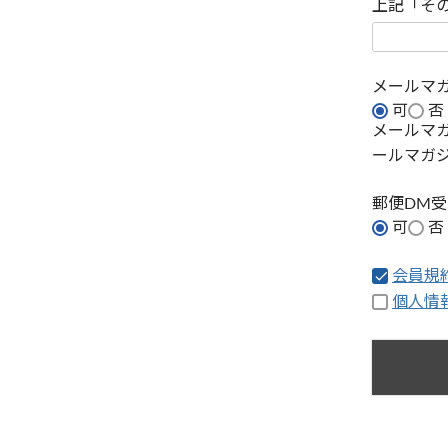
上記「そ
メールマ
可
否
メールマ
ールマガ
郵便DM
可
否
会員規
個人情