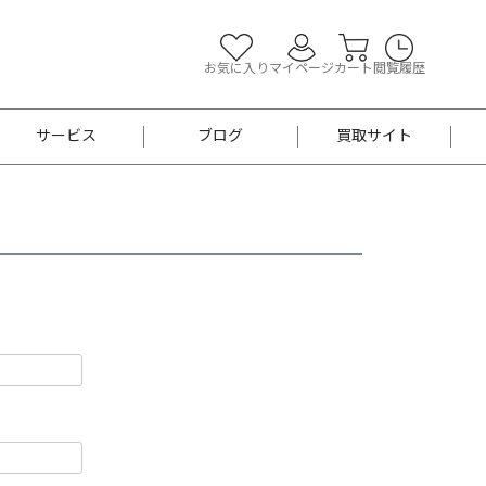
お気に入り
マイページ
カート
閲覧履歴
サービス
ブログ
買取サイト
よくあるご質問
お買い物診断
半幅帯
帯留め
お召
男性用帯
着物帯
新品
セット
袴
男性用