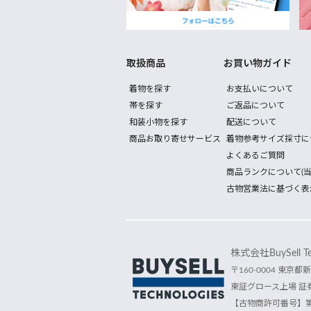
取扱商品
お買い物ガイド
着物を探す
お支払いについて
帯を探す
ご返品について
和装小物を探す
配送について
商品お取り寄せサービス
着物参考サイズ採寸に
よくあるご質問
商品ランクについて(当
古物営業法に基づく表
株式会社BuySell Tec
〒160-0004 東京都新
東証グロース上場 証券
【古物商許可番号】第30