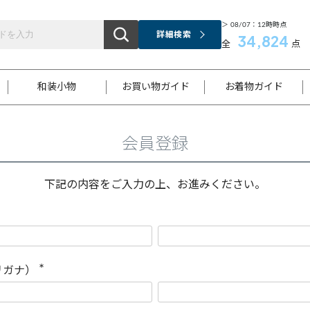
＞ 08/07：12時時点
詳細検索
34,824
全
点
和装小物
お買い物ガイド
お着物ガイド
会員登録
ス
お支払いについて
はじめてのお着物ガイド
新規会員登録
着物知識
スタッフブログ
サイズ案内
着物参考サイズ/採寸について
和色チャート集
お問い合わせ
処法
ご返品について
メールマガジンのご登録
着物販売方法について
関連サイト一覧
下記の内容をご入力の上、お進みください。
袋名古屋帯
黒留袖
帯締め
開き名
色留袖
帯揚げ
古屋帯
付下げ
帯締め
丸帯
色無地
作り帯
着物
配送について
商品ランクについて(当店基準)
帯揚げセット
ショール
小紋
浴衣
襦袢
和装コート
リガナ）
(
必
須