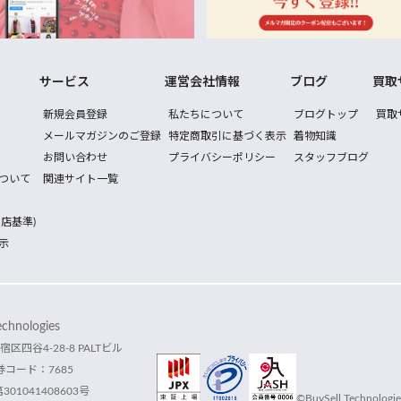
サービス
運営会社情報
ブログ
買取
新規会員登録
私たちについて
ブログトップ
買取
メールマガジンのご登録
特定商取引に基づく表示
着物知識
お問い合わせ
プライバシーポリシー
スタッフブログ
ついて
関連サイト一覧
店基準)
示
hnologies
宿区四谷4-28-8 PALTビル
コード：7685
1041408603号
©BuySell Technologies