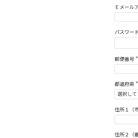
Ｅメール
パスワー
郵便番号
(
)
都道府県
(
)
住所１（
住所２（