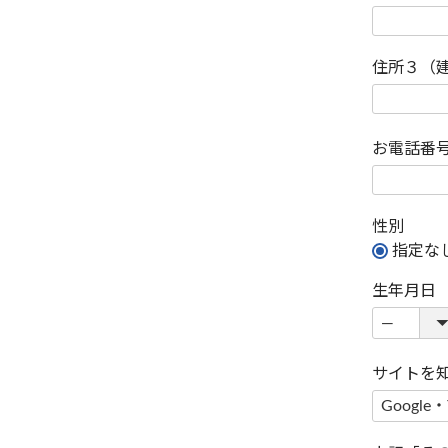
住所３（
お電話番
性別
指定な
生年月日
サイトを