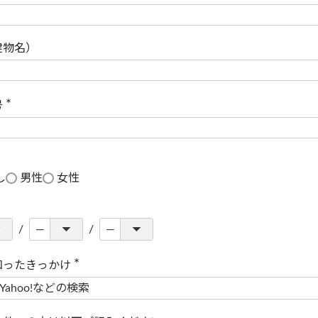
(
必
須
)
建物名）
号
(
必
須
)
し
男性
女性
知ったきっかけ
(
必
須
)