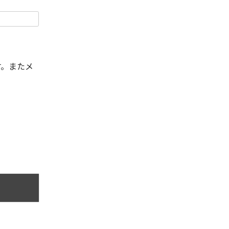
す。またメ
。