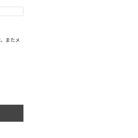
す。またメ
。