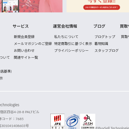
サービス
運営会社情報
ブログ
買取
新規会員登録
私たちについて
ブログトップ
買取
メールマガジンのご登録
特定商取引に基づく表示
着物知識
お問い合わせ
プライバシーポリシー
スタッフブログ
ついて
関連サイト一覧
店基準)
示
hnologies
宿区四谷4-28-8 PALTビル
コード：7685
1041408603号
©BuySell Technologies