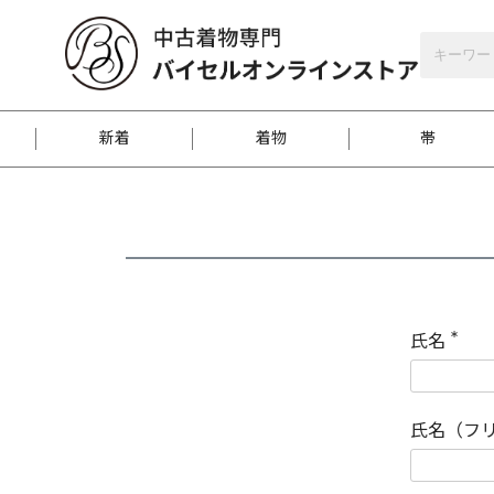
バイセルオンラインストア
会員登録
新着
着物
帯
お客様に届くまで
商品お取り寄せサービ
ご注文方法のご案内
お着物がにおう時の対
和装バッグ
訪問着
袋帯
名古屋帯
振袖
反物
梱包方法のご案内
氏名
(
必
須
江戸小紋
紬
)
氏名（フ