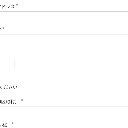
)
アドレス
(
必
須
)
ド
(
必
須
)
必
須
必
須
市区町村）
(
必
須
)
番地）