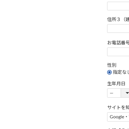
住所３（
お電話番
性別
指定な
生年月日
サイトを