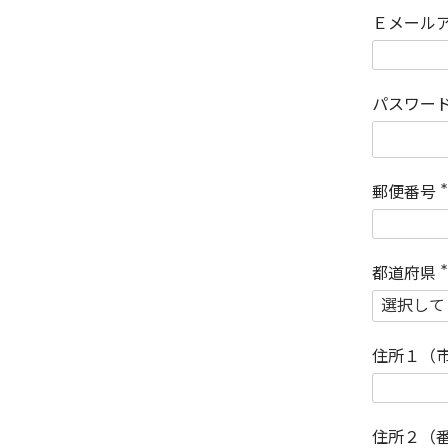
Ｅメール
パスワー
郵便番号
(
)
都道府県
(
)
住所１（
住所２（