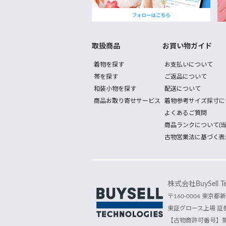
取扱商品
お買い物ガイド
着物を探す
お支払いについて
帯を探す
ご返品について
和装小物を探す
配送について
商品お取り寄せサービス
着物参考サイズ採寸に
よくあるご質問
商品ランクについて(当
古物営業法に基づく表
株式会社BuySell Tec
〒160-0004 東京都新
東証グロース上場 証券
【古物商許可番号】第30