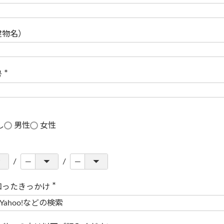
(
必
須
)
建物名）
号
(
必
須
)
し
男性
女性
知ったきっかけ
(
必
須
)