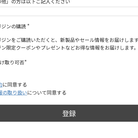
の他」の方は以下ご記入ください
ガジンの購読
(
必
ガジンをご購読いただくと、新製品やセール情報をお届けしま
須
)
ジン限定クーポンやプレゼントなどお得な情報をお届けします
受け取り可否
(
必
須
)
約
に同意する
報の取り扱い
について同意する
登録