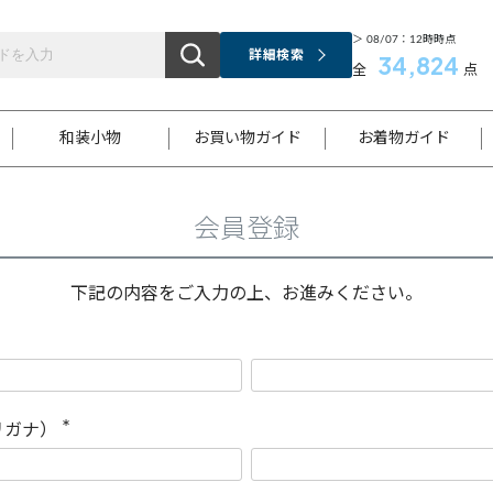
＞ 08/07：12時時点
詳細検索
34,824
全
点
和装小物
お買い物ガイド
お着物ガイド
会員登録
ス
お支払いについて
はじめてのお着物ガイド
新規会員登録
着物知識
スタッフブログ
サイズ案内
着物参考サイズ/採寸について
和色チャート集
お問い合わせ
処法
ご返品について
メールマガジンのご登録
着物販売方法について
関連サイト一覧
下記の内容をご入力の上、お進みください。
袋名古屋帯
黒留袖
帯締め
開き名
色留袖
帯揚げ
古屋帯
付下げ
帯締め
丸帯
色無地
作り帯
着物
配送について
商品ランクについて(当店基準)
帯揚げセット
ショール
小紋
浴衣
襦袢
和装コート
リガナ）
(
必
須