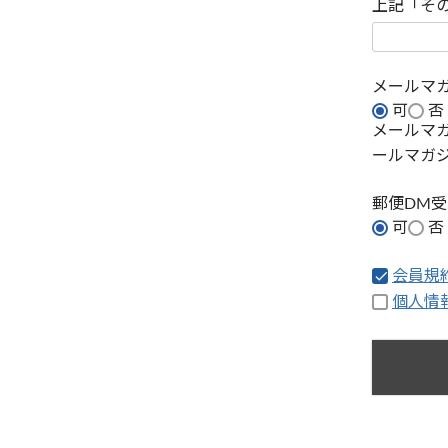
上記「そ
メールマ
可
否
メールマ
ールマガ
郵便DM
可
否
会員規
個人情