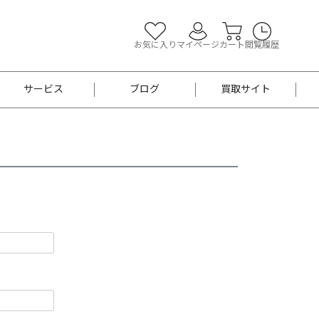
お気に入り
マイページ
カート
閲覧履歴
サービス
ブログ
買取サイト
よくあるご質問
お買い物診断
半幅帯
帯留め
お召
男性用帯
着物帯
新品
セット
袴
男性用