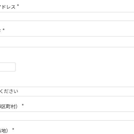
)
アドレス
(
必
須
)
ド
(
必
須
)
必
須
必
須
市区町村）
(
必
須
)
番地）