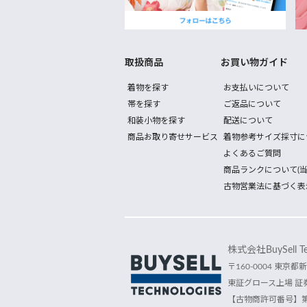
取扱商品
お買い物ガイド
着物を探す
お支払いについて
帯を探す
ご返品について
和装小物を探す
配送について
商品お取り寄せサービス
着物参考サイズ採寸に
よくあるご質問
商品ランクについて(当
古物営業法に基づく表
株式会社BuySell Tec
〒160-0004 東京都新
東証グロース上場 証券
【古物商許可番号】第30