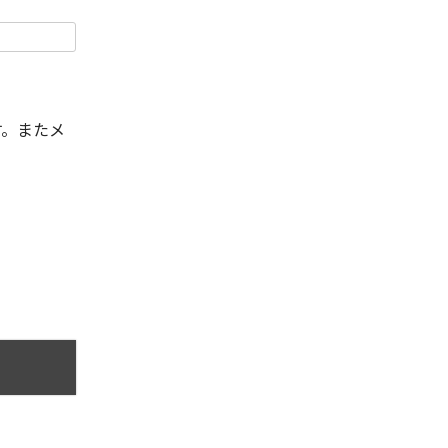
す。またメ
。