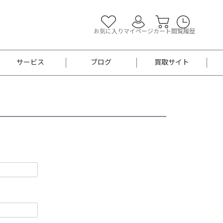
お気に入り
マイページ
カート
閲覧履歴
サービス
ブログ
買取サイト
よくあるご質問
お買い物診断
半幅帯
帯留め
お召
男性用帯
着物帯
新品
セット
袴
男性用