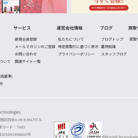
サービス
運営会社情報
ブログ
買取
新規会員登録
私たちについて
ブログトップ
買取
メールマガジンのご登録
特定商取引に基づく表示
着物知識
お問い合わせ
プライバシーポリシー
スタッフブログ
ついて
関連サイト一覧
店基準)
示
hnologies
宿区四谷4-28-8 PALTビル
コード：7685
1041408603号
©BuySell Technologies