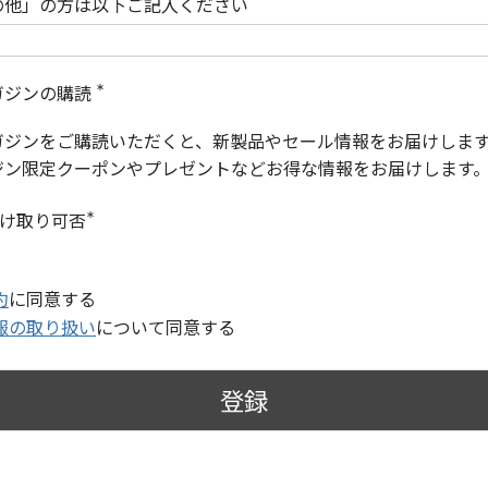
の他」の方は以下ご記入ください
ガジンの購読
(
必
ガジンをご購読いただくと、新製品やセール情報をお届けしま
須
)
ジン限定クーポンやプレゼントなどお得な情報をお届けします
受け取り可否
(
必
須
)
約
に同意する
報の取り扱い
について同意する
登録