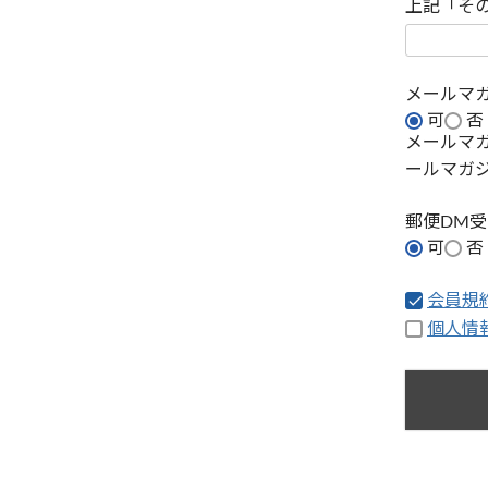
上記「そ
メールマ
可
否
メールマ
ールマガ
郵便DM
可
否
会員規
個人情