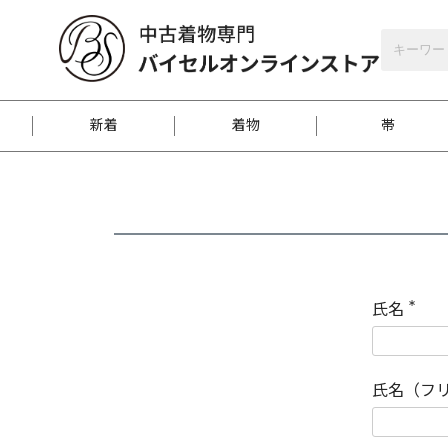
バイセルオンラインストア
会員登録
新着
着物
帯
お客様に届くまで
商品お取り寄せサービ
ご注文方法のご案内
お着物がにおう時の対
和装バッグ
訪問着
袋帯
名古屋帯
振袖
反物
梱包方法のご案内
氏名
(
必
須
江戸小紋
紬
)
氏名（フ