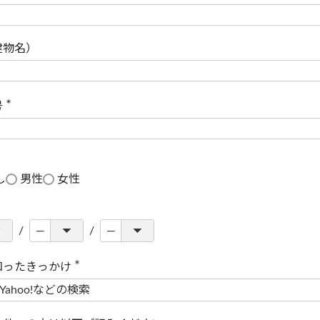
(
必
須
)
建物名）
号
(
必
須
)
し
男性
女性
知ったきっかけ
(
必
須
)