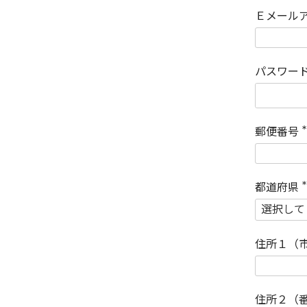
Ｅメール
パスワー
郵便番号
(
)
都道府県
(
)
住所１（
住所２（