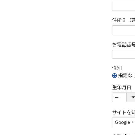
住所３（
お電話番
性別
指定な
生年月日
サイトを