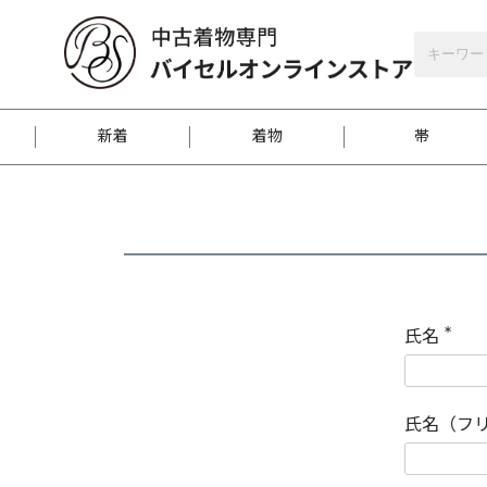
バイセルオンラインストア
会員登録
新着
着物
帯
お客様に届くまで
商品お取り寄せサービ
ご注文方法のご案内
お着物がにおう時の対
和装バッグ
訪問着
袋帯
名古屋帯
振袖
反物
梱包方法のご案内
氏名
(
必
須
江戸小紋
紬
)
氏名（フ