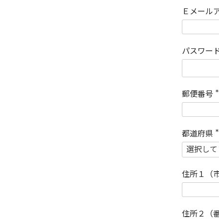
Ｅメール
パスワー
郵便番号
(
)
都道府県
(
)
住所１（
住所２（