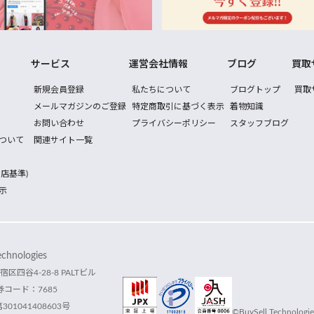
サービス
運営会社情報
ブログ
買取
新規会員登録
私たちについて
ブログトップ
買取
メールマガジンのご登録
特定商取引に基づく表示
着物知識
お問い合わせ
プライバシーポリシー
スタッフブログ
ついて
関連サイト一覧
店基準)
示
hnologies
宿区四谷4-28-8 PALTビル
コード：7685
1041408603号
©BuySell Technologies