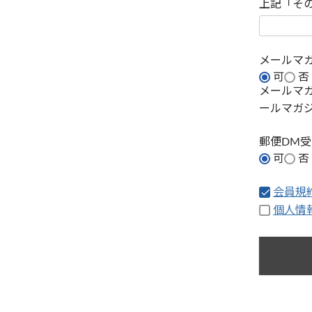
上記「そ
メールマ
可
否
メールマ
ールマガ
郵便DM
可
否
会員規
個人情