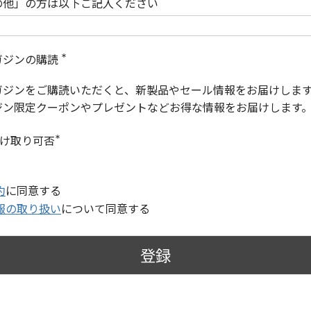
の他」の方は以下ご記入ください
ガジンの購読
(
必
ガジンをご購読いただくと、新製品やセール情報をお届けしま
須
)
ジン限定クーポンやプレゼントなどお得な情報をお届けします
受け取り可否
(
必
須
)
約
に同意する
報の取り扱い
について同意する
登録