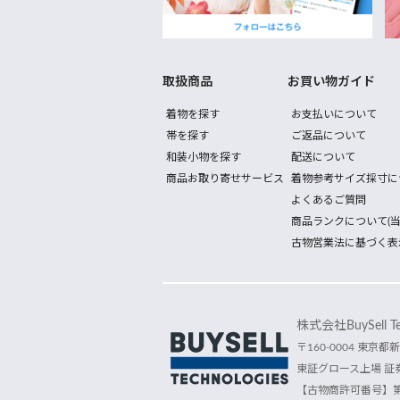
取扱商品
お買い物ガイド
着物を探す
お支払いについて
帯を探す
ご返品について
和装小物を探す
配送について
商品お取り寄せサービス
着物参考サイズ採寸に
よくあるご質問
商品ランクについて(当
古物営業法に基づく表
株式会社BuySell Tec
〒160-0004 東京都新
東証グロース上場 証券
【古物商許可番号】第30