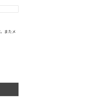
す。またメ
。