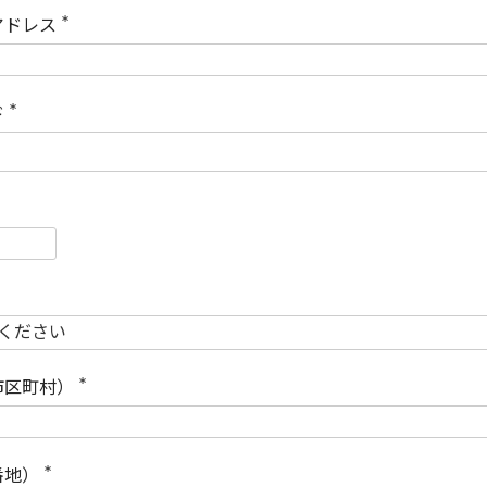
)
アドレス
(
必
須
)
ド
(
必
須
)
必
須
必
須
市区町村）
(
必
須
)
番地）