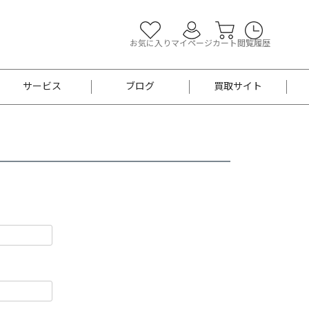
お気に入り
マイページ
カート
閲覧履歴
サービス
ブログ
買取サイト
よくあるご質問
お買い物診断
半幅帯
帯留め
お召
男性用帯
着物帯
新品
セット
袴
男性用