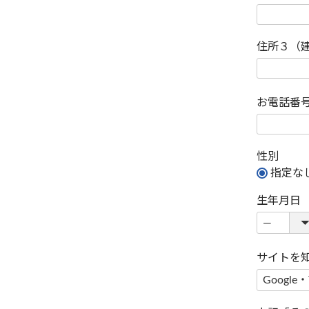
住所３（
お電話番
性別
指定な
生年月日
サイトを