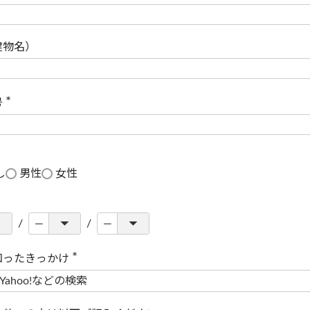
(
必
須
)
建物名）
号
(
必
須
)
し
男性
女性
知ったきっかけ
(
必
須
)