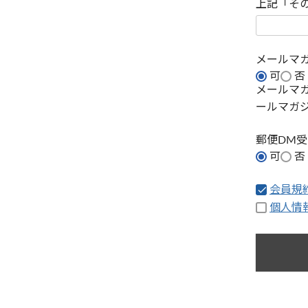
上記「そ
メールマ
可
否
メールマ
ールマガ
郵便DM
可
否
会員規
個人情