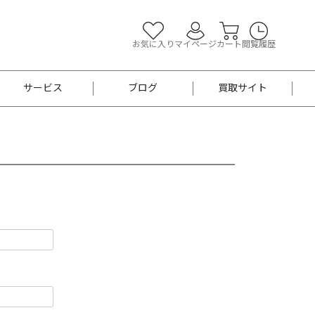
お気に入り
マイページ
カート
閲覧履歴
サービス
ブログ
買取サイト
よくあるご質問
お買い物診断
半幅帯
帯留め
お召
男性用帯
着物帯
新品
セット
袴
男性用