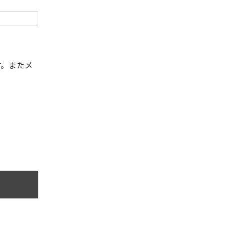
す。またメ
。