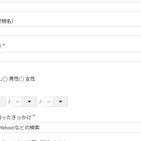
(
必
須
)
建物名）
号
(
必
須
)
し
男性
女性
知ったきっかけ
(
必
須
)