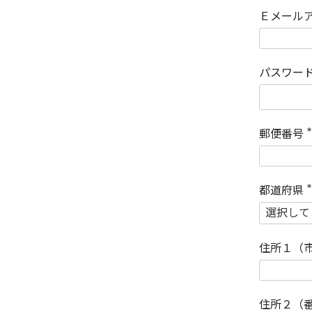
Ｅメール
パスワー
郵便番号
(
)
都道府県
(
)
住所１（
住所２（