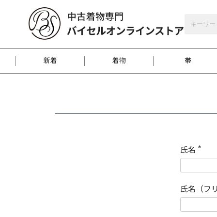
バイセルオンラインストア
会員登録
新着
着物
帯
お客様に届くまで
商品お取り寄せサービ
ご注文方法のご案内
お着物がにおう時の対
和装バッグ
訪問着
袋帯
名古屋帯
振袖
反物
梱包方法のご案内
氏名
(
必
須
江戸小紋
紬
)
氏名（フ