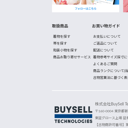
取扱商品
お買い物ガイド
着物を探す
お支払いについて
帯を探す
ご返品について
和装小物を探す
配送について
商品お取り寄せサービス
着物参考サイズ採寸に
よくあるご質問
商品ランクについて(当
古物営業法に基づく表
株式会社BuySell Tec
〒160-0004 東京都新
東証グロース上場 証券
【古物商許可番号】第30