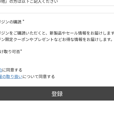
の他」の方は以下ご記入ください
ガジンの購読
(
必
ガジンをご購読いただくと、新製品やセール情報をお届けしま
須
)
ジン限定クーポンやプレゼントなどお得な情報をお届けします
受け取り可否
(
必
須
)
約
に同意する
報の取り扱い
について同意する
登録