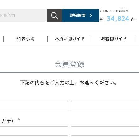
＞ 08/07：12時時点
詳細検索
34,824
全
点
和装小物
お買い物ガイド
お着物ガイド
会員登録
ス
お支払いについて
はじめてのお着物ガイド
新規会員登録
着物知識
スタッフブログ
サイズ案内
着物参考サイズ/採寸について
和色チャート集
お問い合わせ
処法
ご返品について
メールマガジンのご登録
着物販売方法について
関連サイト一覧
下記の内容をご入力の上、お進みください。
袋名古屋帯
黒留袖
帯締め
開き名
色留袖
帯揚げ
古屋帯
付下げ
帯締め
丸帯
色無地
作り帯
着物
配送について
商品ランクについて(当店基準)
帯揚げセット
ショール
小紋
浴衣
襦袢
和装コート
リガナ）
(
必
須