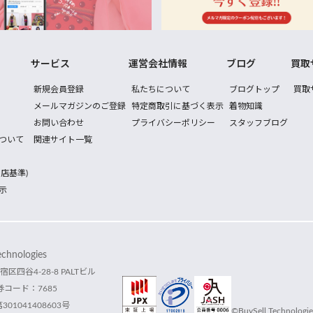
サービス
運営会社情報
ブログ
買取
新規会員登録
私たちについて
ブログトップ
買取
メールマガジンのご登録
特定商取引に基づく表示
着物知識
お問い合わせ
プライバシーポリシー
スタッフブログ
ついて
関連サイト一覧
店基準)
示
hnologies
宿区四谷4-28-8 PALTビル
コード：7685
1041408603号
©BuySell Technologies