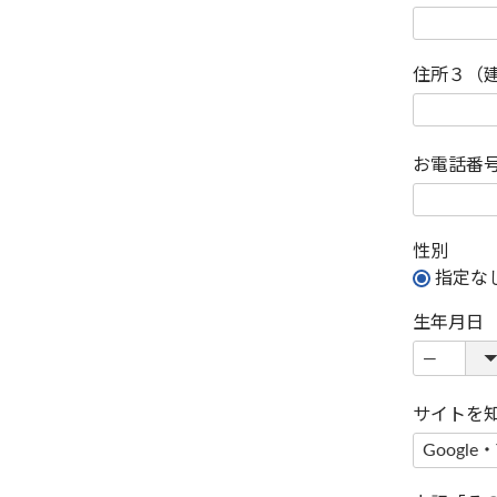
住所３（
お電話番
性別
指定な
生年月日
サイトを