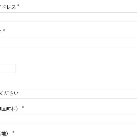
)
アドレス
(
必
須
)
ド
(
必
須
)
必
須
必
須
市区町村）
(
必
須
)
番地）