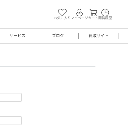
お気に入り
マイページ
カート
閲覧履歴
サービス
ブログ
買取サイト
よくあるご質問
お買い物診断
半幅帯
帯留め
お召
男性用帯
着物帯
新品
セット
袴
男性用