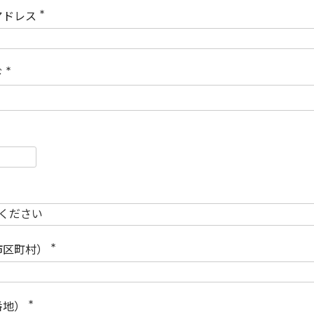
)
アドレス
(
必
須
)
ド
(
必
須
)
必
須
必
須
市区町村）
(
必
須
)
番地）