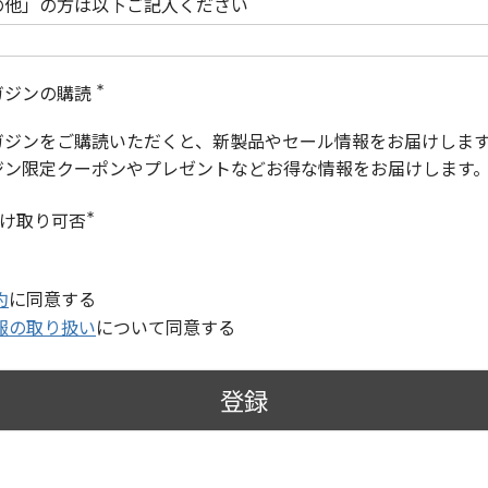
の他」の方は以下ご記入ください
ガジンの購読
(
必
ガジンをご購読いただくと、新製品やセール情報をお届けしま
須
)
ジン限定クーポンやプレゼントなどお得な情報をお届けします
受け取り可否
(
必
須
)
約
に同意する
報の取り扱い
について同意する
登録