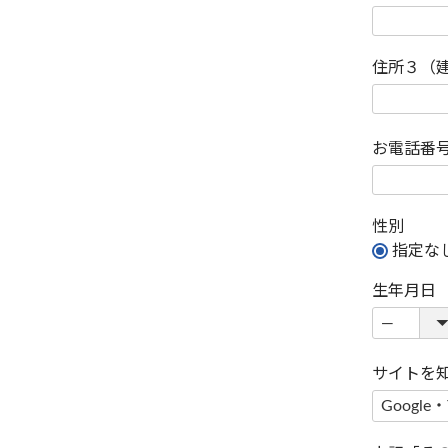
住所３（
お電話番
性別
指定な
生年月日
サイトを