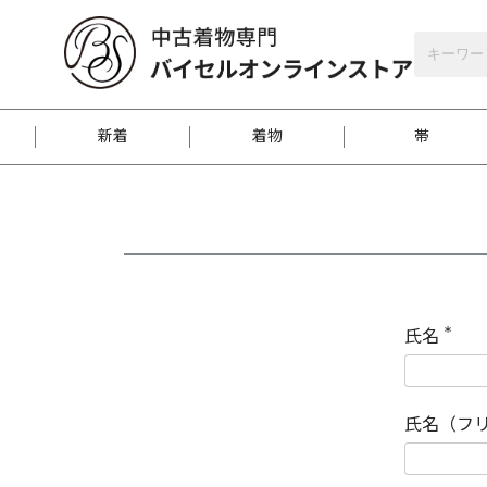
バイセルオンラインストア
会員登録
新着
着物
帯
お客様に届くまで
商品お取り寄せサービ
ご注文方法のご案内
お着物がにおう時の対
和装バッグ
訪問着
袋帯
名古屋帯
振袖
反物
梱包方法のご案内
氏名
(
必
須
江戸小紋
紬
)
氏名（フ