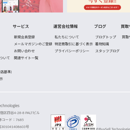
サービス
運営会社情報
ブログ
買取
新規会員登録
私たちについて
ブログトップ
買取
メールマガジンのご登録
特定商取引に基づく表示
着物知識
お問い合わせ
プライバシーポリシー
スタッフブログ
ついて
関連サイト一覧
店基準)
示
hnologies
宿区四谷4-28-8 PALTビル
コード：7685
1041408603号
©BuySell Technologies