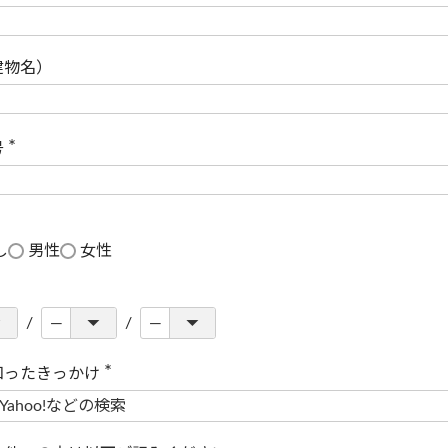
(
必
須
)
建物名）
号
(
必
須
)
し
男性
女性
知ったきっかけ
(
必
須
)