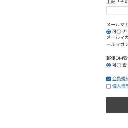
上記「そ
メールマ
可
否
メールマ
ールマガ
郵便DM
可
否
会員規
個人情