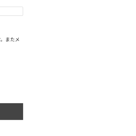
す。またメ
。