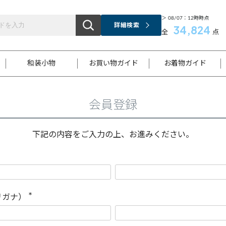
＞ 08/07：12時時点
詳細検索
34,824
全
点
和装小物
お買い物ガイド
お着物ガイド
会員登録
ス
お支払いについて
はじめてのお着物ガイド
新規会員登録
着物知識
スタッフブログ
サイズ案内
着物参考サイズ/採寸について
和色チャート集
お問い合わせ
処法
ご返品について
メールマガジンのご登録
着物販売方法について
関連サイト一覧
下記の内容をご入力の上、お進みください。
袋名古屋帯
黒留袖
帯締め
開き名
色留袖
帯揚げ
古屋帯
付下げ
帯締め
丸帯
色無地
作り帯
着物
配送について
商品ランクについて(当店基準)
帯揚げセット
ショール
小紋
浴衣
襦袢
和装コート
リガナ）
(
必
須