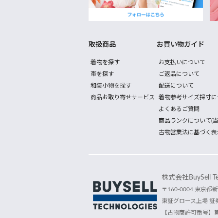
取扱商品
お買い物ガイド
着物を探す
お支払いについて
帯を探す
ご返品について
和装小物を探す
配送について
商品お取り寄せサービス
着物参考サイズ採寸に
よくあるご質問
商品ランクについて(当
古物営業法に基づく表
株式会社BuySell Tec
〒160-0004 東京都新
東証グロース上場 証券
【古物商許可番号】第30