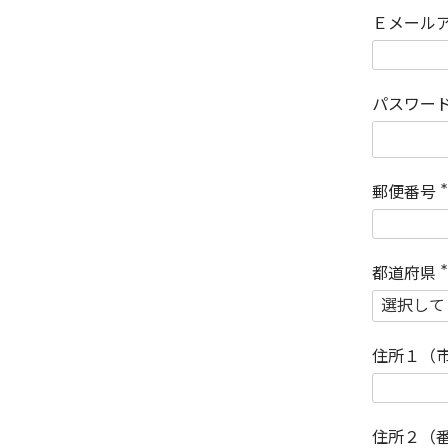
Ｅメール
パスワー
郵便番号
(
)
都道府県
(
)
住所１（
住所２（