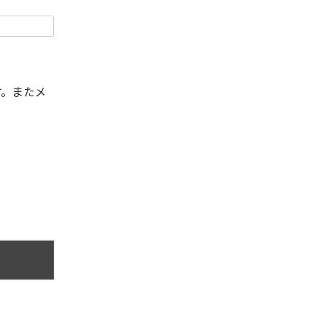
す。またメ
。