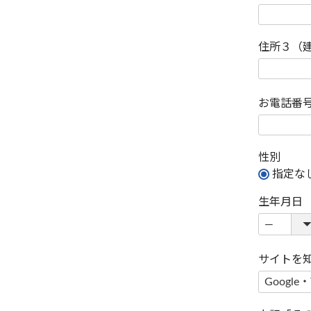
住所３（
お電話番
性別
指定な
生年月日
サイトを