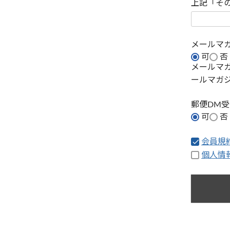
上記「そ
メールマ
可
否
メールマ
ールマガ
郵便DM
可
否
会員規
個人情