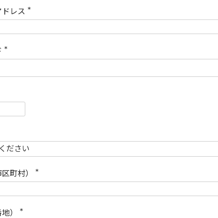
)
アドレス
(
必
須
)
ド
(
必
須
)
必
須
必
須
市区町村）
(
必
須
)
番地）