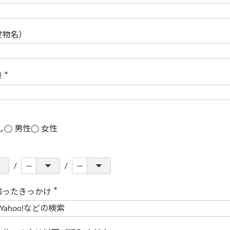
(
必
須
)
建物名）
号
(
必
須
)
し
男性
女性
知ったきっかけ
(
必
須
)