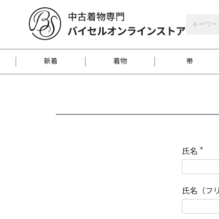
バイセルオンラインストア
会員登録
新着
着物
帯
お客様に届くまで
商品お取り寄せサービ
ご注文方法のご案内
お着物がにおう時の対
和装バッグ
訪問着
袋帯
名古屋帯
振袖
反物
梱包方法のご案内
氏名
(
必
須
江戸小紋
紬
)
氏名（フ