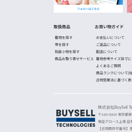
取扱商品
お買い物ガイド
着物を探す
お支払いについて
帯を探す
ご返品について
和装小物を探す
配送について
商品お取り寄せサービス
着物参考サイズ採寸に
よくあるご質問
商品ランクについて(当
古物営業法に基づく表
株式会社BuySell Tec
〒160-0004 東京都新
東証グロース上場 証券
【古物商許可番号】第30