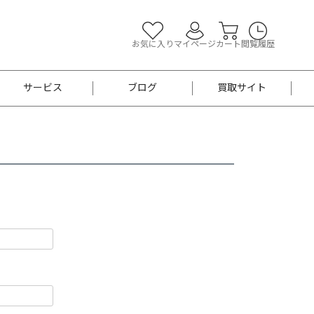
お気に入り
マイページ
カート
閲覧履歴
サービス
ブログ
買取サイト
よくあるご質問
お買い物診断
半幅帯
帯留め
お召
男性用帯
着物帯
新品
セット
袴
男性用