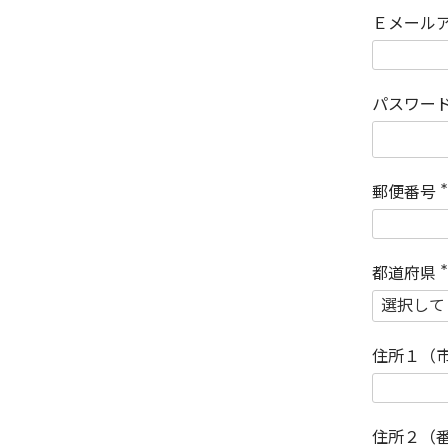
Ｅメール
パスワー
郵便番号
(
)
都道府県
(
)
住所１（
住所２（