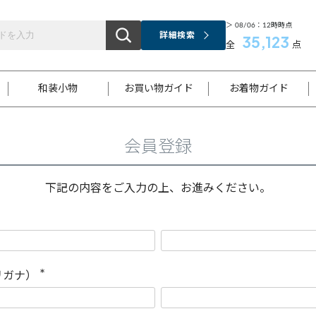
＞ 08/06：12時時点
詳細検索
35,123
全
点
和装小物
お買い物ガイド
お着物ガイド
会員登録
ス
お支払いについて
はじめてのお着物ガイド
新規会員登録
着物知識
スタッフブログ
サイズ案内
着物参考サイズ/採寸について
和色チャート集
お問い合わせ
処法
ご返品について
メールマガジンのご登録
着物販売方法について
関連サイト一覧
下記の内容をご入力の上、お進みください。
袋名古屋帯
黒留袖
帯締め
開き名
色留袖
帯揚げ
古屋帯
付下げ
帯締め
丸帯
色無地
作り帯
着物
配送について
商品ランクについて(当店基準)
帯揚げセット
ショール
小紋
浴衣
襦袢
和装コート
リガナ）
(
必
須