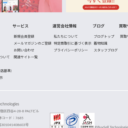
サービス
運営会社情報
ブログ
買取
新規会員登録
私たちについて
ブログトップ
買取
メールマガジンのご登録
特定商取引に基づく表示
着物知識
お問い合わせ
プライバシーポリシー
スタッフブログ
ついて
関連サイト一覧
店基準)
示
hnologies
宿区四谷4-28-8 PALTビル
コード：7685
1041408603号
©BuySell Technologies