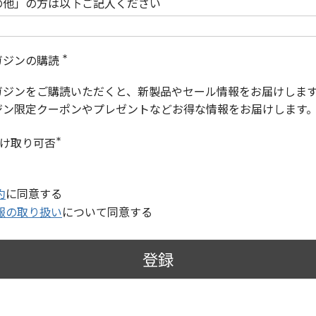
の他」の方は以下ご記入ください
ガジンの購読
(
必
ガジンをご購読いただくと、新製品やセール情報をお届けしま
須
)
ジン限定クーポンやプレゼントなどお得な情報をお届けします
受け取り可否
(
必
須
)
約
に同意する
報の取り扱い
について同意する
登録