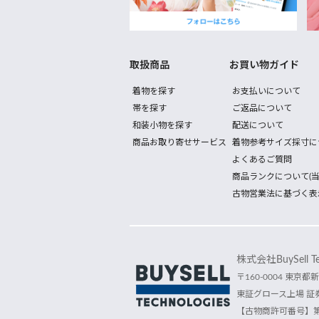
取扱商品
お買い物ガイド
着物を探す
お支払いについて
帯を探す
ご返品について
和装小物を探す
配送について
商品お取り寄せサービス
着物参考サイズ採寸に
よくあるご質問
商品ランクについて(当
古物営業法に基づく表
株式会社BuySell Tec
〒160-0004 東京都新
東証グロース上場 証券
【古物商許可番号】第30