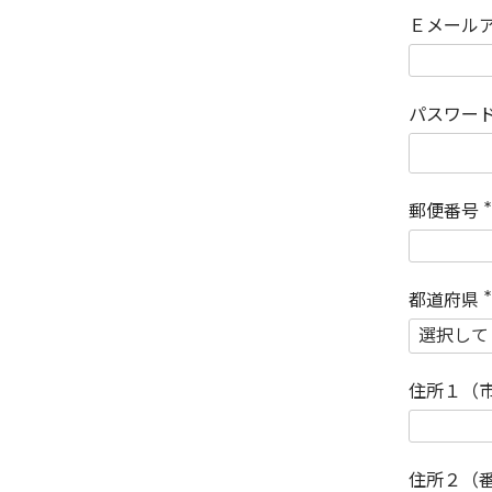
Ｅメール
パスワー
郵便番号
(
)
都道府県
(
)
住所１（
住所２（