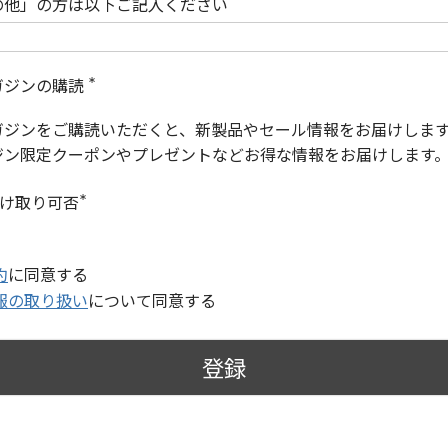
の他」の方は以下ご記入ください
ガジンの購読
(
必
ガジンをご購読いただくと、新製品やセール情報をお届けしま
須
)
ジン限定クーポンやプレゼントなどお得な情報をお届けします
受け取り可否
(
必
須
)
約
に同意する
報の取り扱い
について同意する
登録