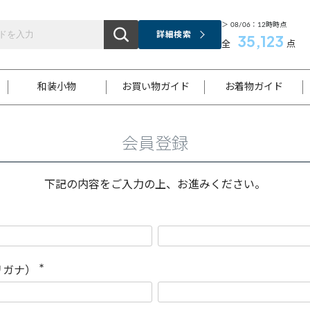
＞ 08/06：12時時点
詳細検索
35,123
全
点
和装小物
お買い物ガイド
お着物ガイド
会員登録
ス
お支払いについて
はじめてのお着物ガイド
新規会員登録
着物知識
スタッフブログ
サイズ案内
着物参考サイズ/採寸について
和色チャート集
お問い合わせ
処法
ご返品について
メールマガジンのご登録
着物販売方法について
関連サイト一覧
下記の内容をご入力の上、お進みください。
袋名古屋帯
黒留袖
帯締め
開き名
色留袖
帯揚げ
古屋帯
付下げ
帯締め
丸帯
色無地
作り帯
着物
配送について
商品ランクについて(当店基準)
帯揚げセット
ショール
小紋
浴衣
襦袢
和装コート
リガナ）
(
必
須