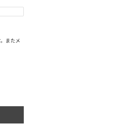
す。またメ
。