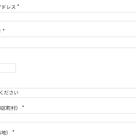
)
アドレス
(
必
須
)
ド
(
必
須
)
必
須
必
須
市区町村）
(
必
須
)
番地）