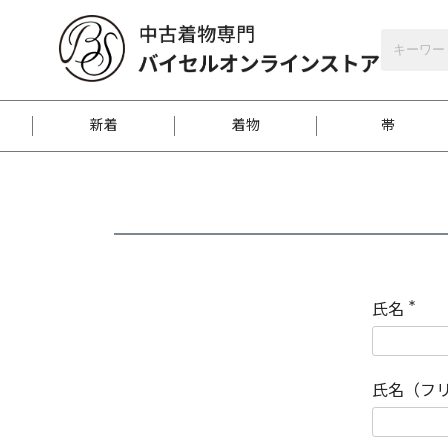
バイセルオンラインストア
会員登録
新着
着物
帯
お客様に届くまで
商品お取り寄せサービ
ご注文方法のご案内
お着物がにおう時の対
和装バッグ
訪問着
袋帯
名古屋帯
振袖
反物
梱包方法のご案内
氏名
(
必
須
江戸小紋
紬
)
氏名（フ