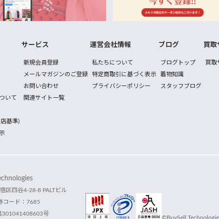
サービス
運営会社情報
ブログ
買取
新規会員登録
私たちについて
ブログトップ
買取
メールマガジンのご登録
特定商取引に基づく表示
着物知識
お問い合わせ
プライバシーポリシー
スタッフブログ
ついて
関連サイト一覧
店基準)
示
hnologies
宿区四谷4-28-8 PALTビル
コード：7685
1041408603号
©BuySell Technologies