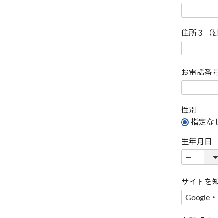
住所３（
お電話番
性別
指定な
生年月日
サイトを