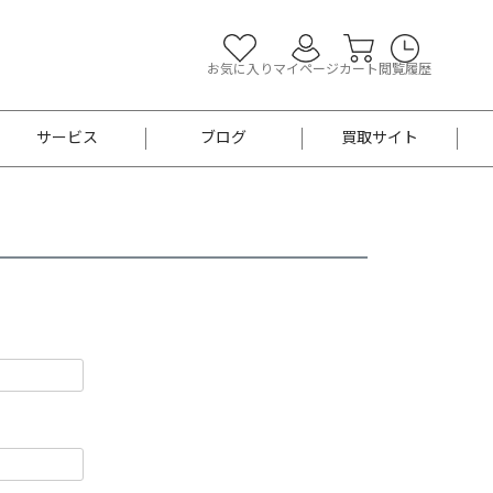
お気に入り
マイページ
カート
閲覧履歴
サービス
ブログ
買取サイト
よくあるご質問
お買い物診断
半幅帯
帯留め
お召
男性用帯
着物帯
新品
セット
袴
男性用