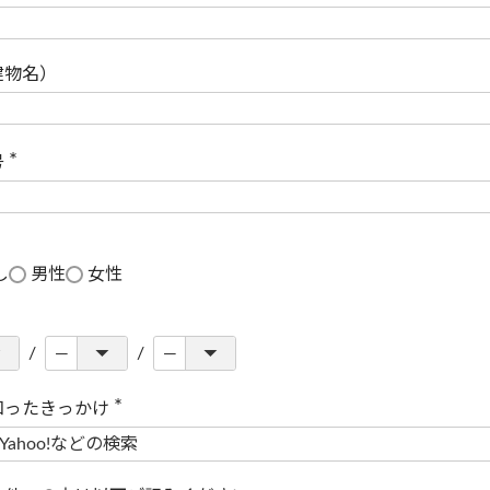
(
必
須
)
建物名）
号
(
必
須
)
し
男性
女性
知ったきっかけ
(
必
須
)