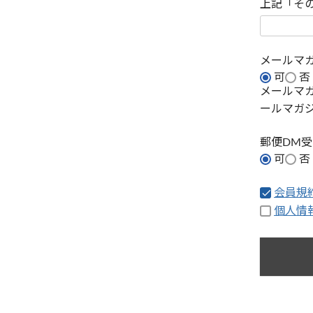
上記「そ
メールマ
可
否
メールマ
ールマガ
郵便DM
可
否
会員規
個人情