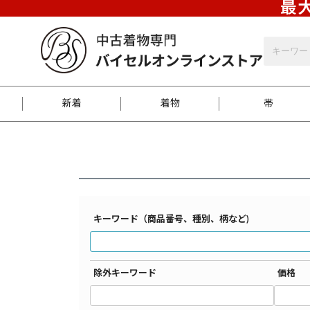
最大
バイセルオンラインストア
検索結果一覧
新着
着物
帯
お客様に届くまで
商品お取り寄せサービ
ご注文方法のご案内
お着物がにおう時の対
和装バッグ
訪問着
袋帯
名古屋帯
振袖
反物
梱包方法のご案内
キーワード（商品番号、種別、柄など)
江戸小紋
紬
除外キーワード
価格