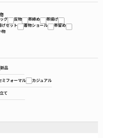
物
ッグ
反物
帯締め
帯揚げ
揚げセット
着物ショール
帯留め
小物
新品
セミフォーマル
カジュアル
立て