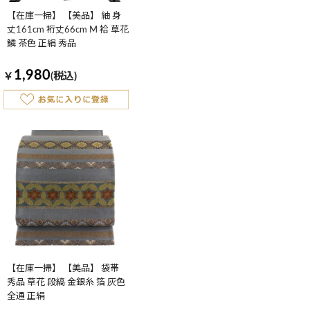
【在庫一掃】 【美品】 紬 身
丈161cm 裄丈66cm M 袷 草花
鱗 茶色 正絹 秀品
1,980
￥
(税込)
【在庫一掃】 【美品】 袋帯
秀品 草花 段縞 金銀糸 箔 灰色
全通 正絹