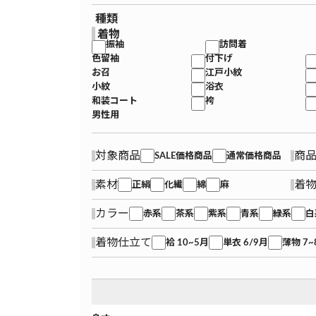
種類
着物
振袖
訪問着
色留袖
付下げ
お召
江戸小紋
小紋
浴衣
和装コート
袴
男性用
対象商品
商
SALE価格商品
通常価格商品
素材
着
正絹
化繊
綿
麻
カラー
赤系
茶系
紫系
青系
緑系
白
着物仕立て
袷 10~5月
単衣 6/9月
薄物 7~