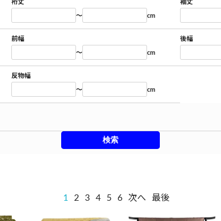
裄丈
袖丈
～
cm
前幅
後幅
～
cm
反物幅
～
cm
1
2
3
4
5
6
次へ
最後