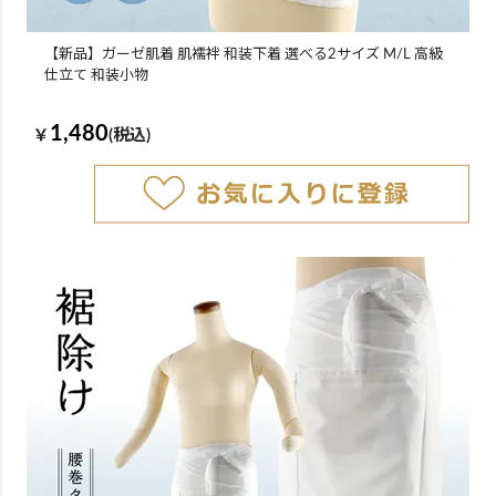
【新品】ガーゼ肌着 肌襦袢 和装下着 選べる2サイズ M/L 高級
仕立て 和装小物
1,480
￥
(税込)