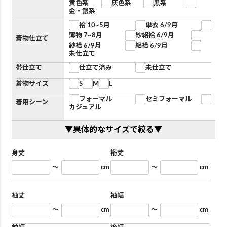
黄色系
灰色系
黒系
金・銀系
袷 10~5月
単衣 6/9月
薄物 7~8月
紗絽袷 6/9月
着物仕立て
紗袷 6/9月
絽袷 6/9月
未仕立て
帯仕立て
仕立て済み
未仕立て
着物サイズ
S
M
L
フォーマル
セミフォーマル
着用シーン
カジュアル
▼具体的なサイズで絞る▼
身丈
裄丈
～
cm
～
cm
袖丈
袖幅
～
cm
～
cm