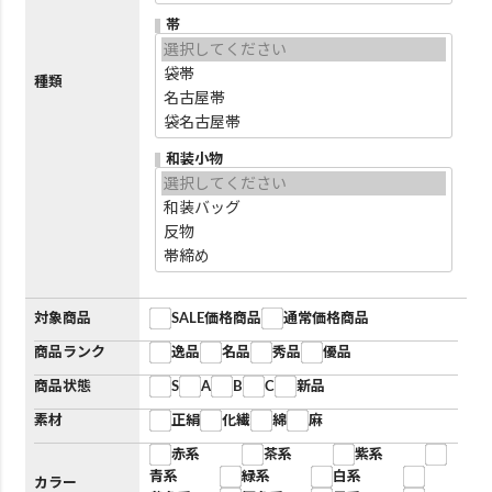
帯
種類
和装小物
対象商品
SALE価格商品
通常価格商品
商品ランク
逸品
名品
秀品
優品
商品状態
S
A
B
C
新品
素材
正絹
化繊
綿
麻
赤系
茶系
紫系
青系
緑系
白系
カラー