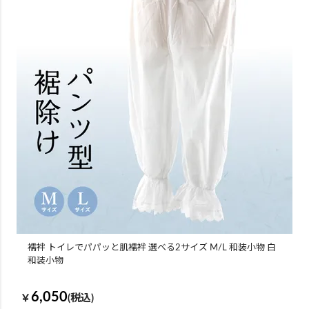
襦袢 トイレでパパッと肌襦袢 選べる2サイズ M/L 和装小物 白
和装小物
6,050
￥
(税込)