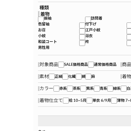
種類
着物
振袖
訪問着
色留袖
付下げ
お召
江戸小紋
小紋
浴衣
和装コート
袴
男性用
対象商品
商
SALE価格商品
通常価格商品
素材
着
正絹
化繊
綿
麻
カラー
赤系
茶系
紫系
青系
緑系
白
着物仕立て
袷 10~5月
単衣 6/9月
薄物 7~