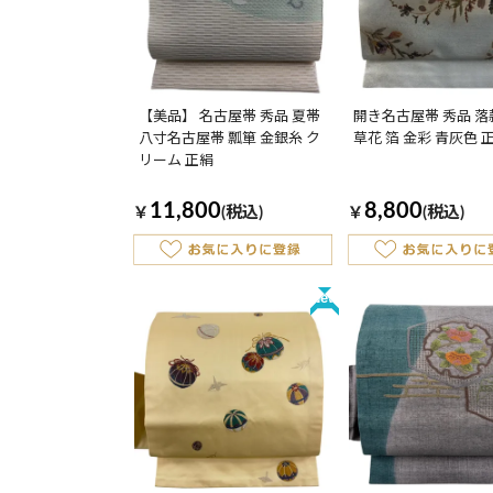
【美品】 名古屋帯 秀品 夏帯
開き名古屋帯 秀品 
八寸名古屋帯 瓢箪 金銀糸 ク
草花 箔 金彩 青灰色 
リーム 正絹
11,800
8,800
￥
(税込)
￥
(税込)
New