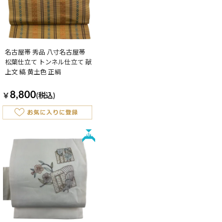
名古屋帯 秀品 八寸名古屋帯
松葉仕立て トンネル仕立て 献
上文 縞 黄土色 正絹
8,800
￥
(税込)
New