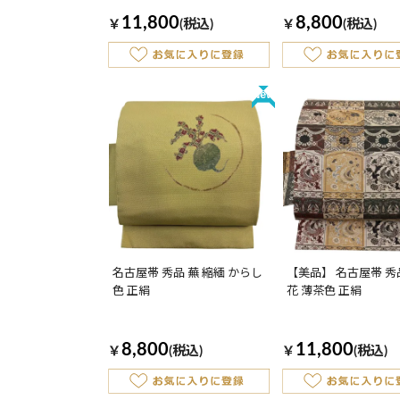
11,800
8,800
￥
(税込)
￥
(税込)
New
名古屋帯 秀品 蕪 縮緬 からし
【美品】 名古屋帯 秀品
色 正絹
花 薄茶色 正絹
8,800
11,800
￥
(税込)
￥
(税込)