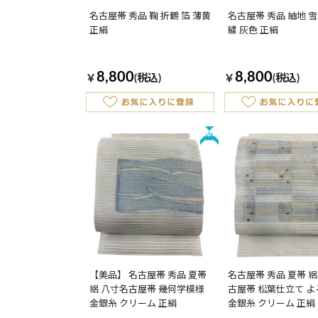
名古屋帯 秀品 鞠 折鶴 箔 薄黄
名古屋帯 秀品 紬地 雪
正絹
繍 灰色 正絹
8,800
8,800
￥
(税込)
￥
(税込)
New
【美品】 名古屋帯 秀品 夏帯
名古屋帯 秀品 夏帯 絽
絽 八寸名古屋帯 幾何学模様
古屋帯 松葉仕立て 
金銀糸 クリーム 正絹
金銀糸 クリーム 正絹