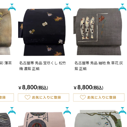
New
New
New
彩 薄茶
名古屋帯 秀品 宝尽くし 松竹
名古屋帯 秀品 紬地 魚 草花 灰
梅 濃紫 正絹
紫 正絹
8,800
8,800
￥
(税込)
￥
(税込)
New
New
New