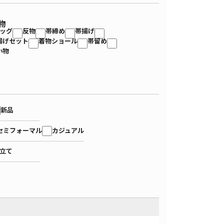
物
ッグ
反物
帯締め
帯揚げ
揚げセット
着物ショール
帯留め
小物
新品
セミフォーマル
カジュアル
立て