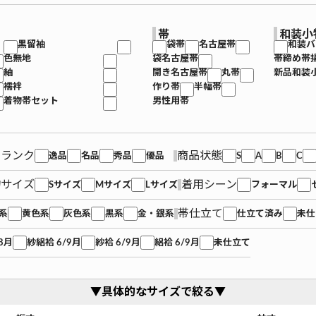
帯
和装小
黒留袖
袋帯
名古屋帯
和装バ
色無地
袋名古屋帯
帯締め帯
紬
開き名古屋帯
丸帯
新品和装
襦袢
作り帯
半幅帯
着物帯セット
男性用帯
品ランク
商品状態
逸品
名品
秀品
優品
S
A
B
C
物サイズ
着用シーン
Sサイズ
Mサイズ
Lサイズ
フォーマル
帯仕立て
系
黄色系
灰色系
黒系
金・銀系
仕立て済み
未仕
8月
紗絽袷 6/9月
紗袷 6/9月
絽袷 6/9月
未仕立て
▼具体的なサイズで絞る▼