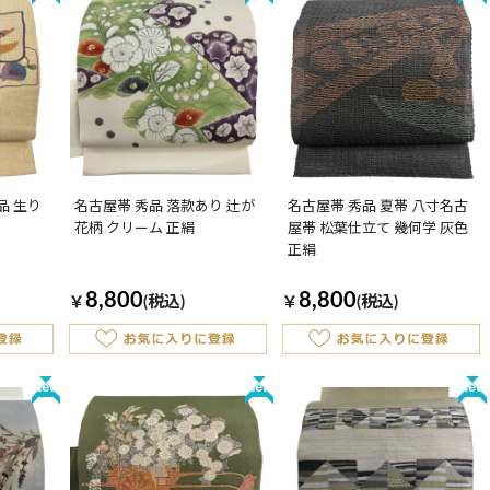
品 生り
名古屋帯 秀品 落款あり 辻が
名古屋帯 秀品 夏帯 八寸名古
花柄 クリーム 正絹
屋帯 松葉仕立て 幾何学 灰色
正絹
8,800
8,800
￥
(税込)
￥
(税込)
New
New
New