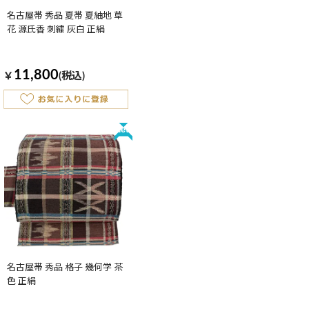
名古屋帯 秀品 夏帯 夏紬地 草
花 源氏香 刺繍 灰白 正絹
11,800
￥
(税込)
New
名古屋帯 秀品 格子 幾何学 茶
色 正絹