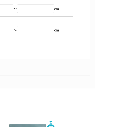
～
cm
～
cm
New