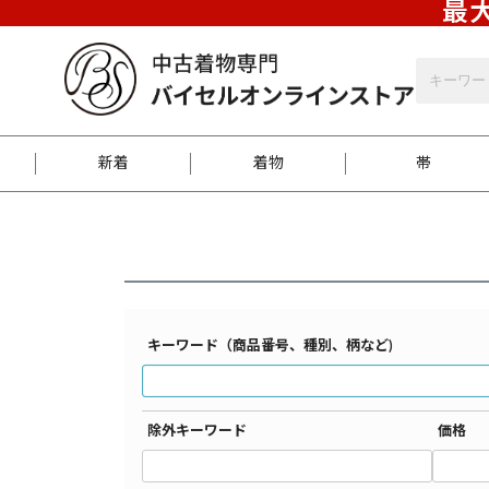
最大
バイセルオンラインストア
【名古屋帯】,秀品検索結果一覧
新着
着物
帯
お客様に届くまで
商品お取り寄せサービ
ご注文方法のご案内
お着物がにおう時の対
和装バッグ
訪問着
袋帯
名古屋帯
振袖
反物
梱包方法のご案内
キーワード（商品番号、種別、柄など)
江戸小紋
紬
除外キーワード
価格