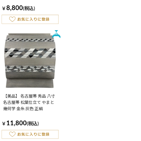
8,800
￥
(税込)
New
【美品】 名古屋帯 秀品 八寸
名古屋帯 松葉仕立て やまと
幾何学 金糸 灰色 正絹
11,800
￥
(税込)