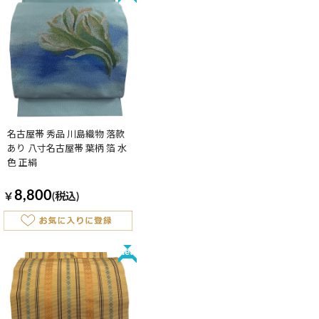
名古屋帯 秀品 川島織物 落款
あり 八寸名古屋帯 葉柄 箔 水
色 正絹
8,800
￥
(税込)
New