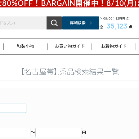
80%OFF！BARGAIN開催中！8/10(月
＞ 08/06：12時時点
詳細検索
35,123
全
点
和装小物
お買い物ガイド
お着物ガイド
【名古屋帯】,秀品検索結果一覧
ス
お支払いについて
はじめてのお着物ガイド
新規会員登録
着物知識
スタッフブログ
サイズ案内
着物参考サイズ/採寸について
和色チャート集
お問い合わせ
処法
ご返品について
メールマガジンのご登録
着物販売方法について
関連サイト一覧
袋名古屋帯
黒留袖
帯締め
開き名
色留袖
帯揚げ
古屋帯
付下げ
帯締め
丸帯
色無地
作り帯
着物
配送について
商品ランクについて(当店基準)
帯揚げセット
ショール
小紋
浴衣
襦袢
和装コート
～
円