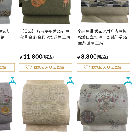
落款あり
【美品】 名古屋帯 秀品 花車
名古屋帯 秀品 八寸名古屋帯
正絹
秋草 金糸 金彩 よもぎ色 正絹
松葉仕立て やまと 幾何学 縞
金糸 薄緑 正絹
11,800
8,800
￥
(税込)
￥
(税込)
New
New
New