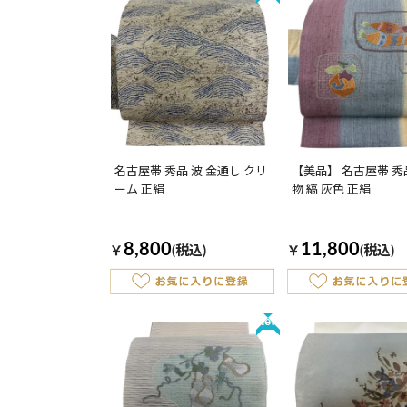
名古屋帯 秀品 波 金通し クリ
【美品】 名古屋帯 秀
ーム 正絹
物 縞 灰色 正絹
8,800
11,800
￥
(税込)
￥
(税込)
New