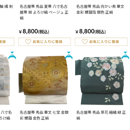
輪 橘 刺
名古屋帯 秀品 夏帯 八寸名古
名古屋帯 秀品 向かい鳥 華文
屋帯 絽 よろけ縞 ベージュ 正
金彩 螺鈿箔 銀色 正絹
絹
8,800
8,800
￥
(税込)
￥
(税込)
New
New
New
 八寸名
名古屋帯 秀品 華文 七宝 金銀
名古屋帯 秀品 草花 縮緬 緑 正
よろけ縞
彩 螺鈿 金色 正絹
絹