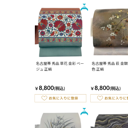
New
名古屋帯 秀品 草花 金彩 ベー
名古屋帯 秀品 萩 金銀
ジュ 正絹
色 正絹
8,800
8,800
￥
(税込)
￥
(税込)
New