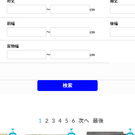
裄丈
袖丈
～
cm
前幅
後幅
～
cm
反物幅
～
cm
1
2
3
4
5
6
次へ
最後
New
New
New