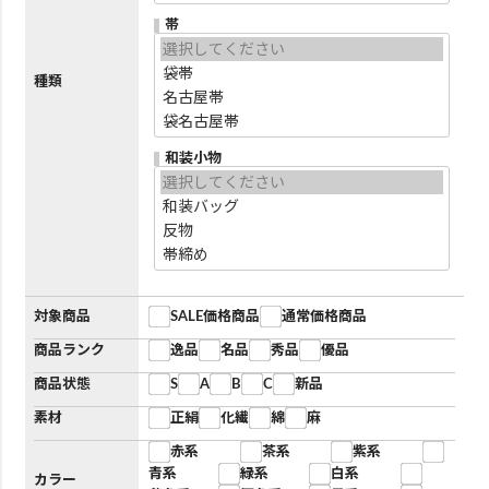
帯
種類
和装小物
対象商品
SALE価格商品
通常価格商品
商品ランク
逸品
名品
秀品
優品
商品状態
S
A
B
C
新品
素材
正絹
化繊
綿
麻
赤系
茶系
紫系
青系
緑系
白系
カラー