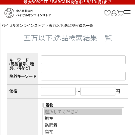
最大80%OFF！BARGAIN開催中！8/10(月)まで
バイセルオンラインストア
五万以下,逸品検索結果一覧
五万以下,逸品検索結果一覧
キーワード
(商品番号、種
別、柄など)
除外キーワード
～
円
価格
着物