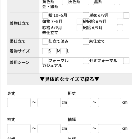
黄色系
灰色系
黒系
金・銀系
袷 10~5月
単衣 6/9月
薄物 7~8月
紗絽袷 6/9月
着物仕立て
紗袷 6/9月
絽袷 6/9月
未仕立て
帯仕立て
仕立て済み
未仕立て
着物サイズ
S
M
L
フォーマル
セミフォーマル
着用シーン
カジュアル
▼具体的なサイズで絞る▼
身丈
裄丈
～
cm
～
cm
袖丈
袖幅
～
cm
～
cm