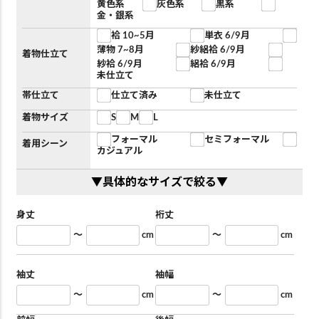
黄色系
灰色系
黒系
金・銀系
袷 10~5月
単衣 6/9月
薄物 7~8月
紗絽袷 6/9月
着物仕立て
紗袷 6/9月
絽袷 6/9月
未仕立て
帯仕立て
仕立て済み
未仕立て
着物サイズ
S
M
L
フォーマル
セミフォーマル
着用シーン
カジュアル
▼具体的なサイズで絞る▼
身丈
裄丈
～
cm
～
cm
袖丈
袖幅
～
cm
～
cm