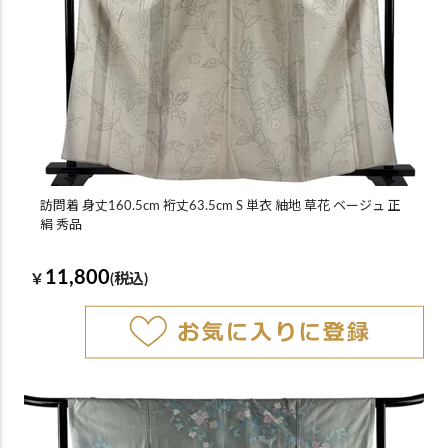
訪問着 身丈160.5cm 裄丈63.5cm S 単衣 紬地 草花 ベージュ 正
絹 秀品
11,800
￥
(税込)