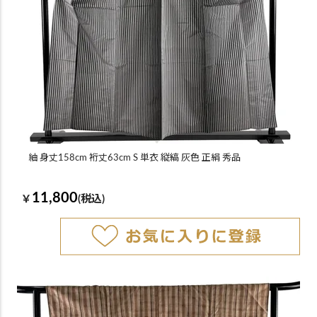
紬 身丈158cm 裄丈63cm S 単衣 縦縞 灰色 正絹 秀品
11,800
￥
(税込)