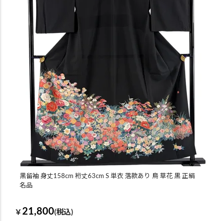
黒留袖 身丈158cm 裄丈63cm S 単衣 落款あり 鳥 草花 黒 正絹
名品
21,800
￥
(税込)