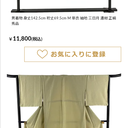
男着物 身丈142.5cm 裄丈69.5cm M 単衣 紬地 三日月 濃紺 正絹
秀品
11,800
￥
(税込)