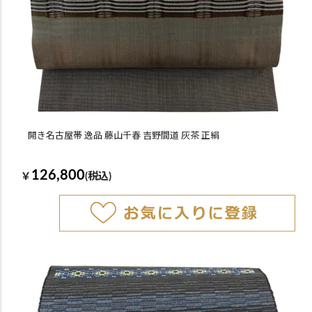
開き名古屋帯 逸品 藤山千春 吉野間道 灰茶 正絹
126,800
￥
(税込)