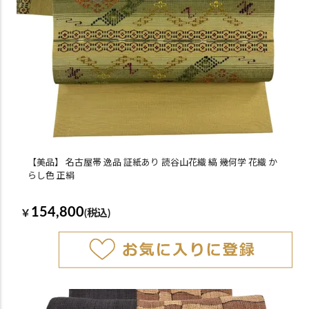
【美品】 名古屋帯 逸品 証紙あり 読谷山花織 縞 幾何学 花織 か
らし色 正絹
154,800
￥
(税込)