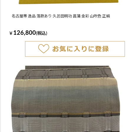
名古屋帯 逸品 落款あり 久呂田明功 菖蒲 金彩 山吹色 正絹
126,800
￥
(税込)