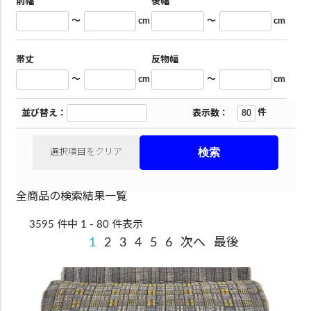
前幅
後幅
～
cm
～
cm
帯丈
反物幅
～
cm
～
cm
件
並び替え：
表示数：
選択項目をクリア
全商品の検索結果一覧
3595 件中 1 - 80 件表示
1
2
3
4
5
6
次へ
最後