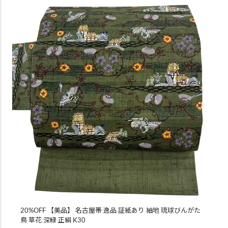
20%OFF 【美品】 名古屋帯 逸品 証紙あり 紬地 琉球びんがた
鳥 草花 深緑 正絹 K30