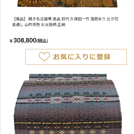
【美品】 開き名古屋帯 逸品 初代 久保田一竹 落款あり 辻が花
金通し 山吹茶色 お太鼓柄 正絹
308,800
￥
(税込)