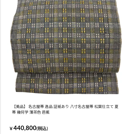
【美品】 名古屋帯 逸品 証紙あり 八寸名古屋帯 松葉仕立て 夏
帯 幾何学 薄茶色 芭蕉
440,800
￥
(税込)