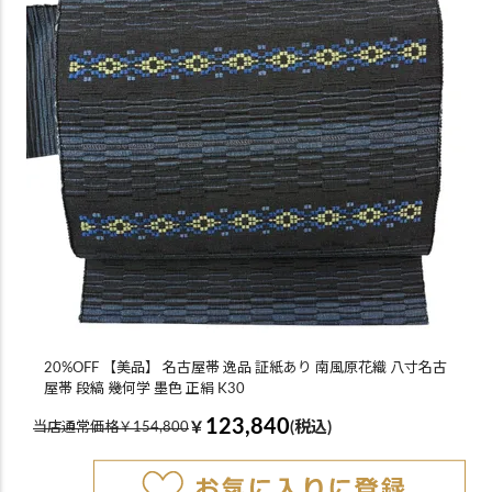
20%OFF 【美品】 名古屋帯 逸品 証紙あり 南風原花織 八寸名古
屋帯 段縞 幾何学 墨色 正絹 K30
123,840
￥
(税込)
当店通常価格￥154,800