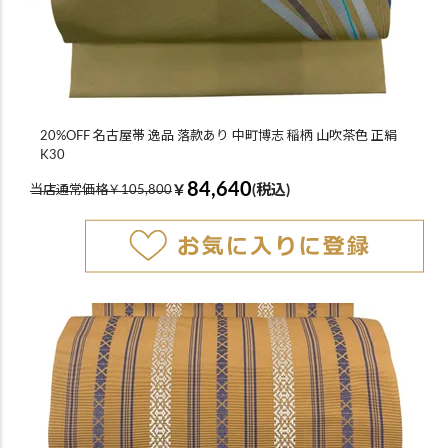
20%OFF 名古屋帯 逸品 落款あり 中町博志 稲柄 山吹茶色 正絹
K30
84,640
￥
(税込)
当店通常価格￥105,800