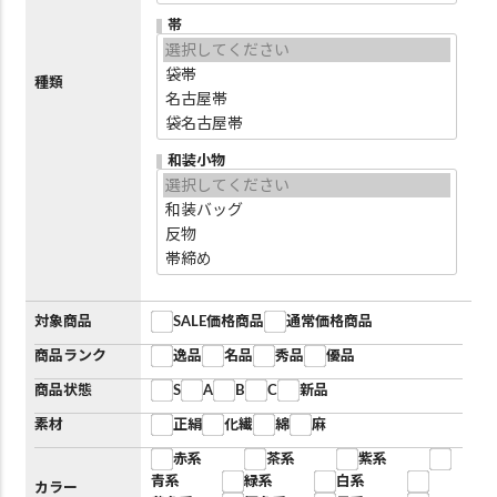
帯
種類
和装小物
対象商品
SALE価格商品
通常価格商品
商品ランク
逸品
名品
秀品
優品
商品状態
S
A
B
C
新品
素材
正絹
化繊
綿
麻
赤系
茶系
紫系
青系
緑系
白系
カラー