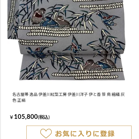
名古屋帯 逸品 伊差川紅型工房 伊差川洋子 伊と香 笹 鳥 縮緬 灰
色 正絹
105,800
￥
(税込)