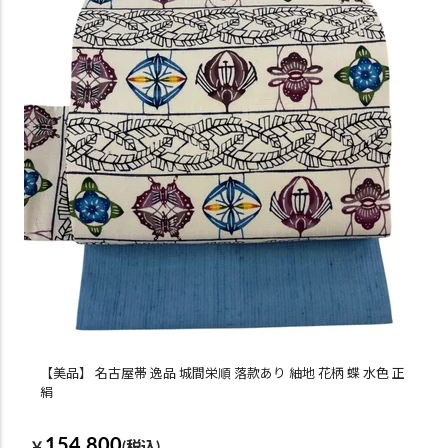
【美品】 名古屋帯 逸品 城間栄順 落款あり 紬地 花柄 蝶 水色 正
絹
154,800
￥
(税込)