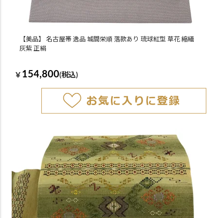
【美品】 名古屋帯 逸品 城間栄順 落款あり 琉球紅型 草花 縮緬
灰紫 正絹
154,800
￥
(税込)