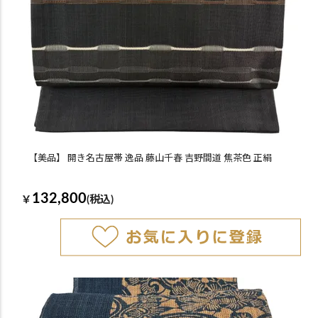
【美品】 開き名古屋帯 逸品 藤山千春 吉野間道 焦茶色 正絹
132,800
￥
(税込)