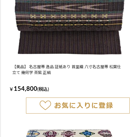
【美品】 名古屋帯 逸品 証紙あり 首里織 八寸名古屋帯 松葉仕
立て 幾何学 茶紫 正絹
154,800
￥
(税込)