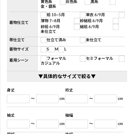
黄色系
灰色系
黒系
金・銀系
袷 10~5月
単衣 6/9月
薄物 7~8月
紗絽袷 6/9月
着物仕立て
紗袷 6/9月
絽袷 6/9月
未仕立て
帯仕立て
仕立て済み
未仕立て
着物サイズ
S
M
L
フォーマル
セミフォーマル
着用シーン
カジュアル
▼具体的なサイズで絞る▼
身丈
裄丈
～
cm
～
cm
袖丈
袖幅
～
cm
～
cm