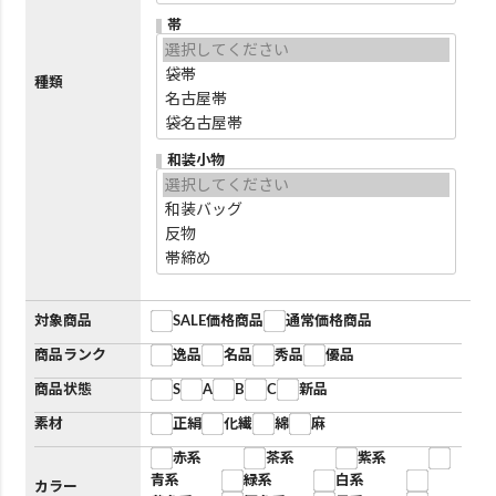
帯
種類
和装小物
対象商品
SALE価格商品
通常価格商品
商品ランク
逸品
名品
秀品
優品
商品状態
S
A
B
C
新品
素材
正絹
化繊
綿
麻
赤系
茶系
紫系
青系
緑系
白系
カラー