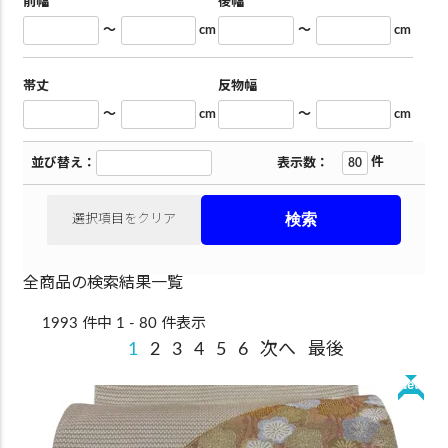
前幅
後幅
～
cm
～
cm
帯丈
反物幅
～
cm
～
cm
件
並び替え：
表示数：
選択項目をクリア
全商品の検索結果一覧
1993 件中 1 - 80 件表示
1
2
3
4
5
6
次へ
最後
New