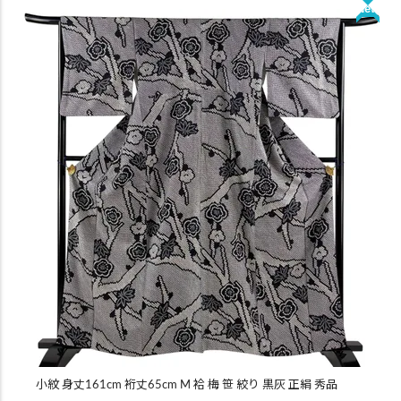
New
小紋 身丈161cm 裄丈65cm M 袷 梅 笹 絞り 黒灰 正絹 秀品