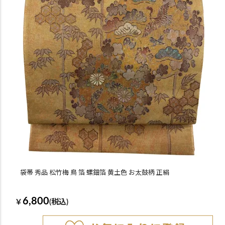
袋帯 秀品 松竹梅 鳥 箔 螺鈿箔 黄土色 お太鼓柄 正絹
6,800
￥
(税込)