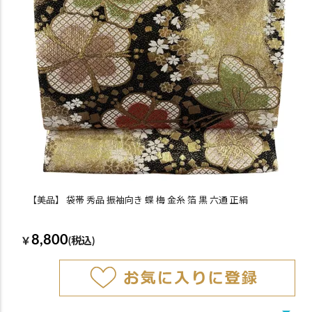
【美品】 袋帯 秀品 振袖向き 蝶 梅 金糸 箔 黒 六通 正絹
8,800
￥
(税込)