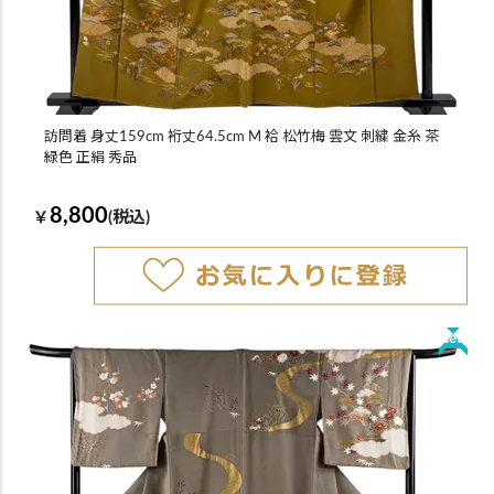
訪問着 身丈159cm 裄丈64.5cm M 袷 松竹梅 雲文 刺繍 金糸 茶
緑色 正絹 秀品
8,800
￥
(税込)
New