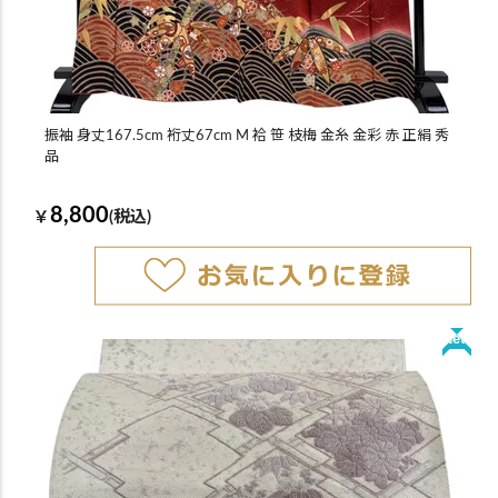
振袖 身丈167.5cm 裄丈67cm M 袷 笹 枝梅 金糸 金彩 赤 正絹 秀
品
8,800
￥
(税込)
New