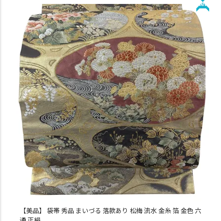
New
【美品】 袋帯 秀品 まいづる 落款あり 松梅 流水 金糸 箔 金色 六
通 正絹