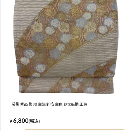
袋帯 秀品 梅 縞 金銀糸 箔 金色 お太鼓柄 正絹
6,800
￥
(税込)