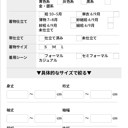
黄色系
灰色系
黒系
金・銀系
袷 10~5月
単衣 6/9月
薄物 7~8月
紗絽袷 6/9月
着物仕立て
紗袷 6/9月
絽袷 6/9月
未仕立て
帯仕立て
仕立て済み
未仕立て
着物サイズ
S
M
L
フォーマル
セミフォーマル
着用シーン
カジュアル
▼具体的なサイズで絞る▼
身丈
裄丈
～
cm
～
cm
袖丈
袖幅
～
cm
～
cm