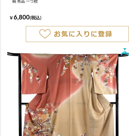
絹 秀品 一つ紋
6,800
￥
(税込)
New