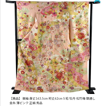
【美品】 振袖 身丈163.5cm 裄丈62cm S 袷 牡丹 松竹梅 銀通し
金糸 薄ピンク 正絹 秀品