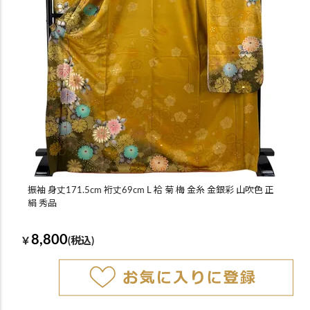
振袖 身丈171.5cm 裄丈69cm L 袷 菊 梅 金糸 金銀彩 山吹色 正
絹 秀品
8,800
￥
(税込)