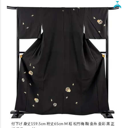
New
付下げ 身丈159.5cm 裄丈65cm M 袷 松竹梅 鞠 金糸 金彩 黒 正