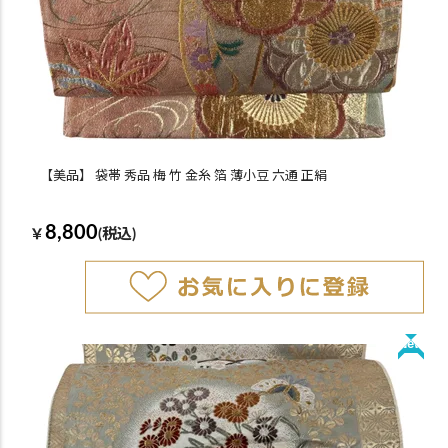
【美品】 袋帯 秀品 梅 竹 金糸 箔 薄小豆 六通 正絹
8,800
￥
(税込)
New