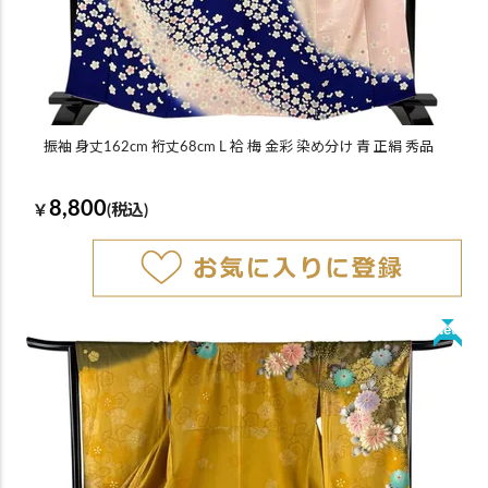
振袖 身丈162cm 裄丈68cm L 袷 梅 金彩 染め分け 青 正絹 秀品
8,800
￥
(税込)
New