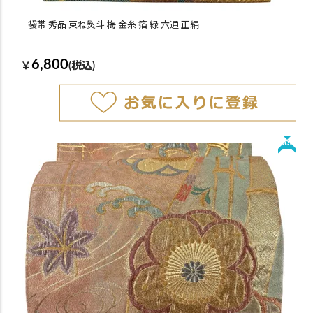
袋帯 秀品 束ね熨斗 梅 金糸 箔 緑 六通 正絹
6,800
￥
(税込)
New