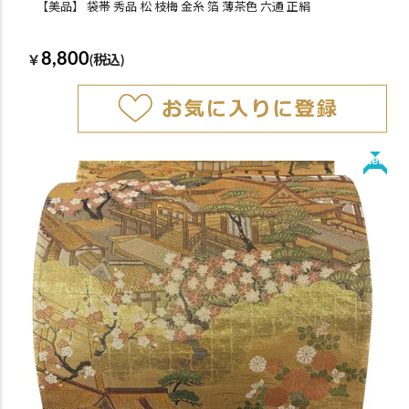
【美品】 袋帯 秀品 松 枝梅 金糸 箔 薄茶色 六通 正絹
8,800
￥
(税込)
New