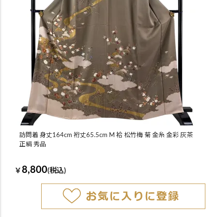
訪問着 身丈164cm 裄丈65.5cm M 袷 松竹梅 菊 金糸 金彩 灰茶
正絹 秀品
8,800
￥
(税込)