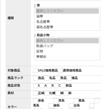
帯
種類
和装小物
対象商品
SALE価格商品
通常価格商品
商品ランク
逸品
名品
秀品
優品
商品状態
S
A
B
C
新品
素材
正絹
化繊
綿
麻
赤系
茶系
紫系
青系
緑系
白系
カラー