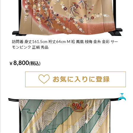
訪問着 身丈161.5cm 裄丈64cm M 袷 鳳凰 枝梅 金糸 金彩 サー
モンピンク 正絹 秀品
8,800
￥
(税込)
New