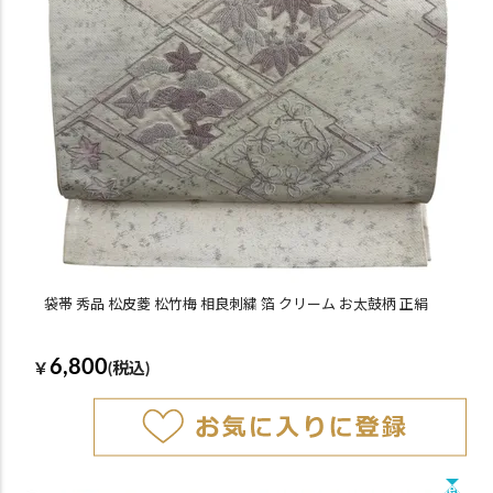
袋帯 秀品 松皮菱 松竹梅 相良刺繍 箔 クリーム お太鼓柄 正絹
6,800
￥
(税込)
New