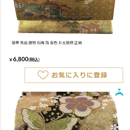
袋帯 秀品 建物 松梅 箔 金色 お太鼓柄 正絹
6,800
￥
(税込)
New