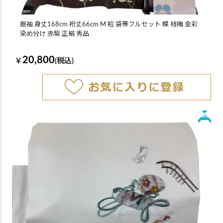
振袖 身丈168cm 裄丈66cm M 袷 袋帯フルセット 蝶 枝梅 金彩
染め分け 赤紫 正絹 秀品
20,800
￥
(税込)
New