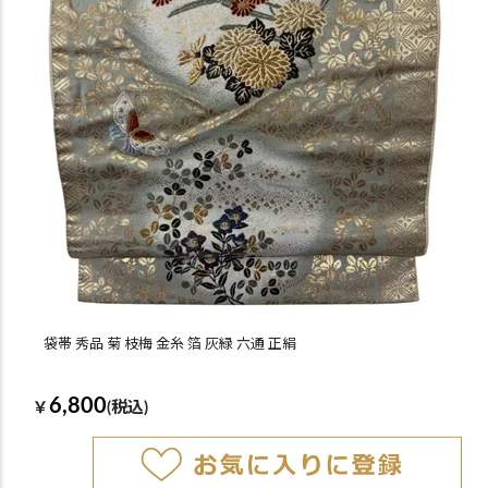
袋帯 秀品 菊 枝梅 金糸 箔 灰緑 六通 正絹
6,800
￥
(税込)