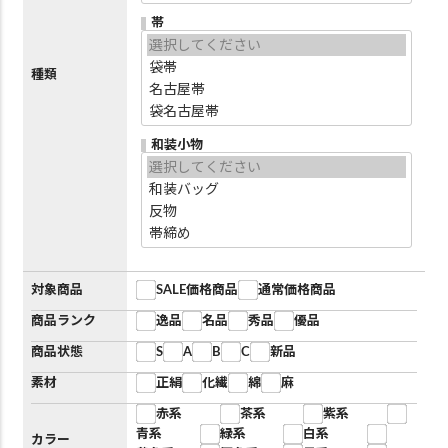
帯
種類
和装小物
対象商品
SALE価格商品
通常価格商品
商品ランク
逸品
名品
秀品
優品
商品状態
S
A
B
C
新品
素材
正絹
化繊
綿
麻
赤系
茶系
紫系
青系
緑系
白系
カラー