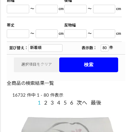
前幅
後幅
～
cm
～
cm
帯丈
反物幅
～
cm
～
cm
件
並び替え：
表示数：
選択項目をクリア
全商品の検索結果一覧
16732 件中 1 - 80 件表示
1
2
3
4
5
6
次へ
最後