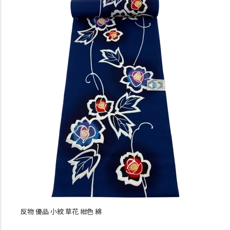
反物 優品 小紋 草花 紺色 綿