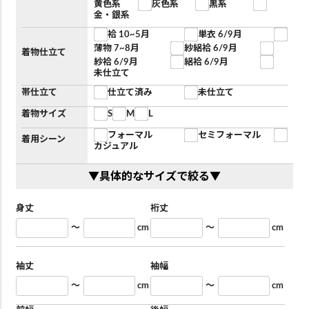
黄色系
灰色系
黒系
金・銀系
袷 10~5月
単衣 6/9月
薄物 7~8月
紗絽袷 6/9月
着物仕立て
紗袷 6/9月
絽袷 6/9月
未仕立て
帯仕立て
仕立て済み
未仕立て
着物サイズ
S
M
L
フォーマル
セミフォーマル
着用シーン
カジュアル
▼具体的なサイズで絞る▼
身丈
裄丈
～
cm
～
cm
袖丈
袖幅
～
cm
～
cm