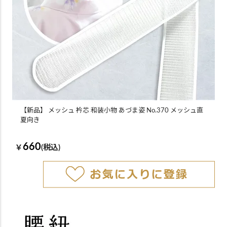
【新品】 メッシュ 衿芯 和装小物 あづま姿 No.370 メッシュ直
夏向き
660
￥
(税込)