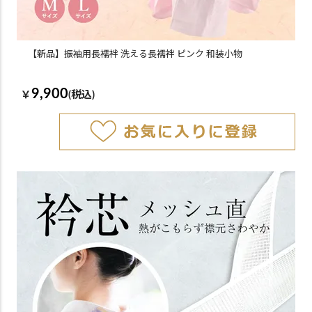
【新品】振袖用長襦袢 洗える長襦袢 ピンク 和装小物
9,900
￥
(税込)