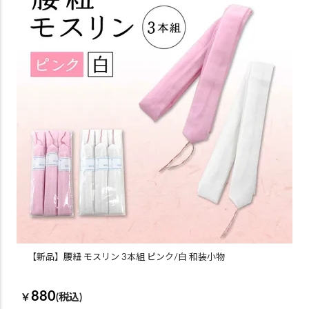
【新品】腰紐 モスリン 3本組 ピンク/白 和装小物
880
￥
(税込)