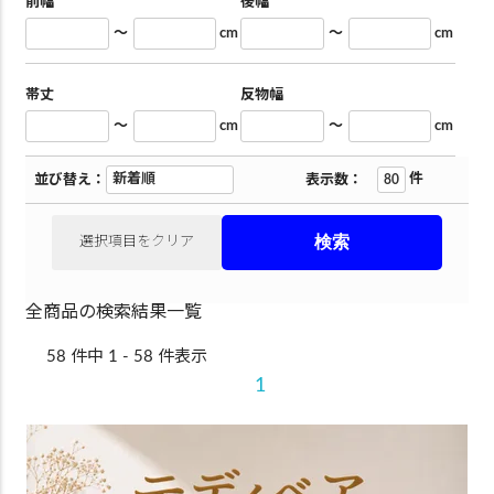
前幅
後幅
～
cm
～
cm
帯丈
反物幅
～
cm
～
cm
件
並び替え：
表示数：
選択項目をクリア
全商品の検索結果一覧
58 件中 1 - 58 件表示
1