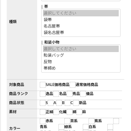
帯
種類
和装小物
対象商品
SALE価格商品
通常価格商品
商品ランク
逸品
名品
秀品
優品
商品状態
S
A
B
C
新品
素材
正絹
化繊
綿
麻
赤系
茶系
紫系
青系
緑系
白系
カラー