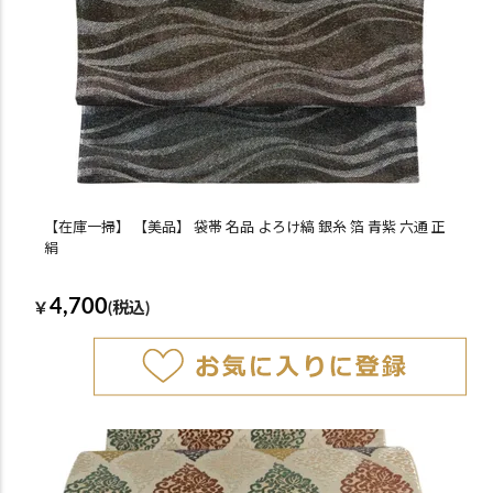
【在庫一掃】 【美品】 袋帯 名品 よろけ縞 銀糸 箔 青紫 六通 正
絹
4,700
￥
(税込)