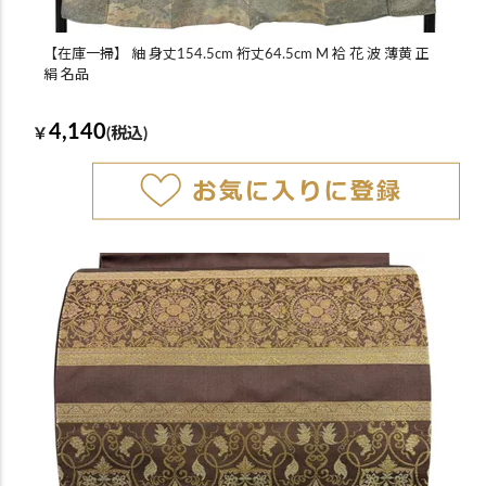
【在庫一掃】 紬 身丈154.5cm 裄丈64.5cm M 袷 花 波 薄黄 正
絹 名品
4,140
￥
(税込)