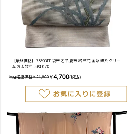
【最終価格】 78%OFF 袋帯 名品 夏帯 絽 草花 金糸 銀糸 クリー
ム お太鼓柄 正絹 K70
4,700
￥
(税込)
当店通常価格￥21,800