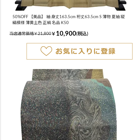
50%OFF 【美品】 紬 身丈163.5cm 裄丈63.5cm S 薄物 夏紬 縦
縞模様 薄黄土色 正絹 名品 K50
10,900
￥
(税込)
当店通常価格￥21,800