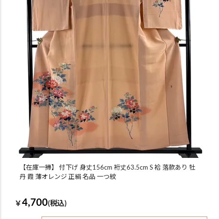
【在庫一掃】 付下げ 身丈156cm 裄丈63.5cm S 袷 落款あり 牡
丹 霞 薄オレンジ 正絹 名品 一つ紋
4,700
￥
(税込)