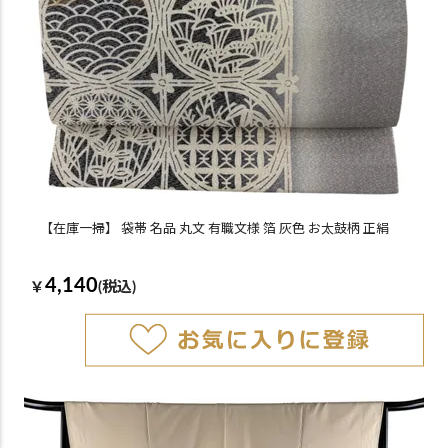
【在庫一掃】 袋帯 名品 丸文 有職文様 箔 灰色 お太鼓柄 正絹
4,140
￥
(税込)