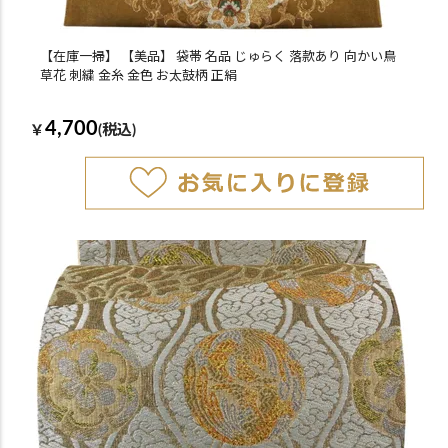
【在庫一掃】 【美品】 袋帯 名品 じゅらく 落款あり 向かい鳥
草花 刺繍 金糸 金色 お太鼓柄 正絹
4,700
￥
(税込)