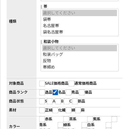
帯
種類
和装小物
対象商品
SALE価格商品
通常価格商品
商品ランク
逸品
名品
秀品
優品
商品状態
S
A
B
C
新品
素材
正絹
化繊
綿
麻
赤系
茶系
紫系
青系
緑系
白系
カラー