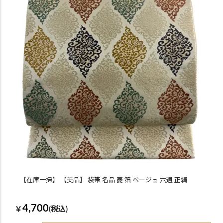
【在庫一掃】 【美品】 袋帯 名品 菱 箔 ベージュ 六通 正絹
4,700
￥
(税込)