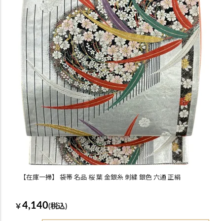
【在庫一掃】 袋帯 名品 桜 葉 金銀糸 刺繍 銀色 六通 正絹
4,140
￥
(税込)