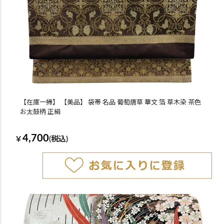
【在庫一掃】 【美品】 袋帯 名品 葡萄唐草 華文 箔 草木染 茶色
お太鼓柄 正絹
4,700
￥
(税込)