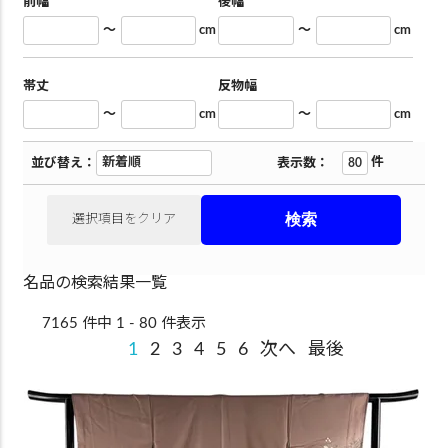
前幅
後幅
～
cm
～
cm
帯丈
反物幅
～
cm
～
cm
件
並び替え：
表示数：
選択項目をクリア
名品の検索結果一覧
7165 件中 1 - 80 件表示
1
2
3
4
5
6
次へ
最後