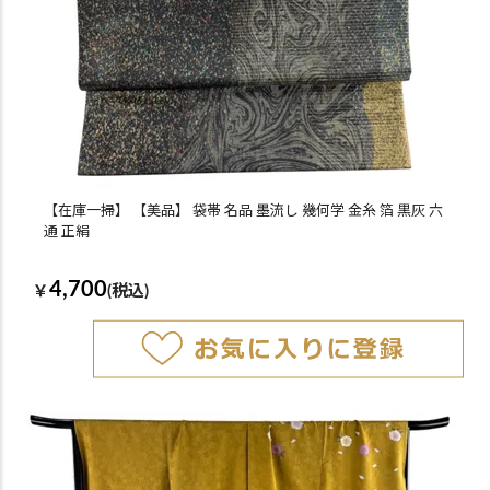
【在庫一掃】 【美品】 袋帯 名品 墨流し 幾何学 金糸 箔 黒灰 六
通 正絹
4,700
￥
(税込)