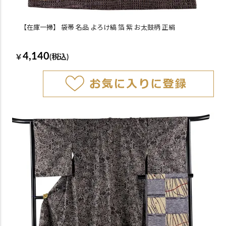
【在庫一掃】 袋帯 名品 よろけ縞 箔 紫 お太鼓柄 正絹
4,140
￥
(税込)