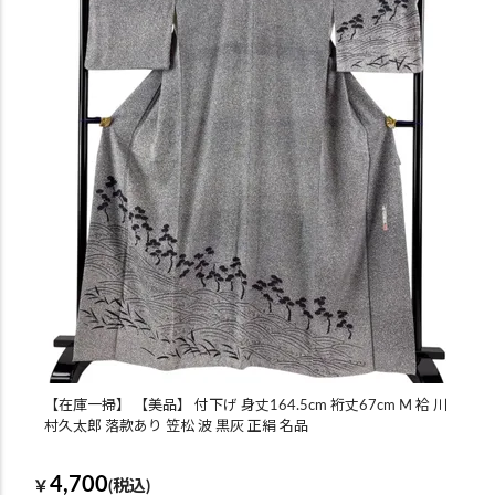
【在庫一掃】 【美品】 付下げ 身丈164.5cm 裄丈67cm M 袷 川
村久太郎 落款あり 笠松 波 黒灰 正絹 名品
4,700
￥
(税込)