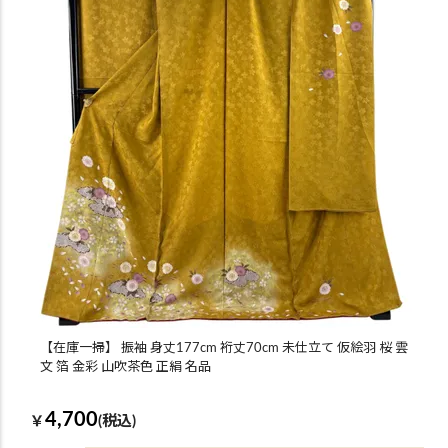
【在庫一掃】 振袖 身丈177cm 裄丈70cm 未仕立て 仮絵羽 桜 雲
文 箔 金彩 山吹茶色 正絹 名品
4,700
￥
(税込)