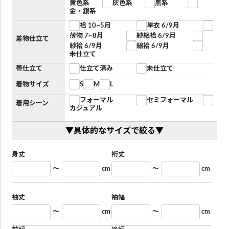
黄色系
灰色系
黒系
金・銀系
袷 10~5月
単衣 6/9月
薄物 7~8月
紗絽袷 6/9月
着物仕立て
紗袷 6/9月
絽袷 6/9月
未仕立て
帯仕立て
仕立て済み
未仕立て
着物サイズ
S
M
L
フォーマル
セミフォーマル
着用シーン
カジュアル
▼具体的なサイズで絞る▼
身丈
裄丈
～
cm
～
cm
袖丈
袖幅
～
cm
～
cm