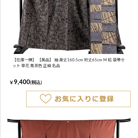
【在庫一掃】 【美品】 紬 身丈160.5cm 裄丈65cm M 袷 袋帯セ
ット 草花 焦茶色 正絹 名品
9,400
￥
(税込)