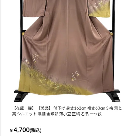
【在庫一掃】 【美品】 付下げ 身丈162cm 裄丈63cm S 袷 葉と
実 シルエット 螺鈿 金銀彩 薄小豆 正絹 名品 一つ紋
4,700
￥
(税込)