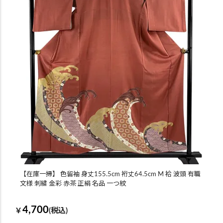
【在庫一掃】 色留袖 身丈155.5cm 裄丈64.5cm M 袷 波頭 有職
文様 刺繍 金彩 赤茶 正絹 名品 一つ紋
4,700
￥
(税込)