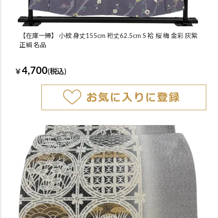
【在庫一掃】 小紋 身丈155cm 裄丈62.5cm S 袷 桜 梅 金彩 灰紫
正絹 名品
4,700
￥
(税込)