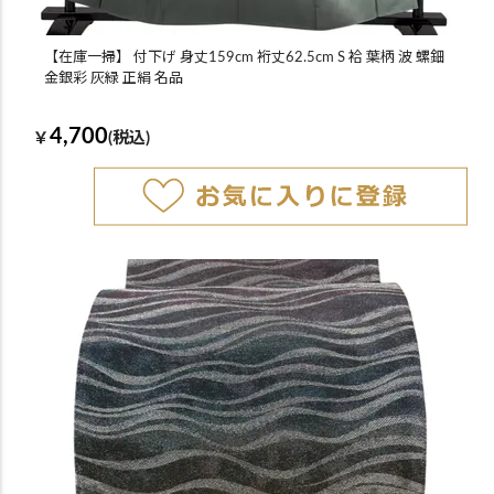
【在庫一掃】 付下げ 身丈159cm 裄丈62.5cm S 袷 葉柄 波 螺鈿
金銀彩 灰緑 正絹 名品
4,700
￥
(税込)