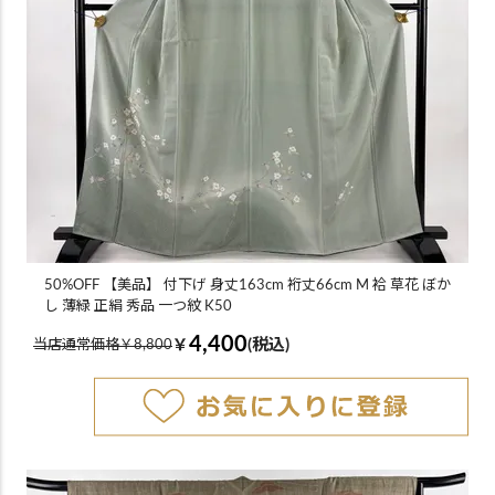
50%OFF 【美品】 付下げ 身丈163cm 裄丈66cm M 袷 草花 ぼか
し 薄緑 正絹 秀品 一つ紋 K50
4,400
￥
(税込)
当店通常価格￥8,800