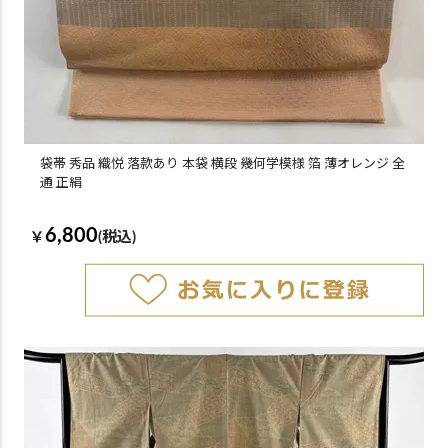
袋帯 秀品 織悦 落款あり 本袋 横段 幾何学模様 箔 薄オレンジ 全
通 正絹
6,800
￥
(税込)