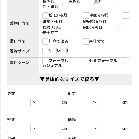
黄色系
灰色系
黒系
金・銀系
袷 10~5月
単衣 6/9月
薄物 7~8月
紗絽袷 6/9月
着物仕立て
紗袷 6/9月
絽袷 6/9月
未仕立て
帯仕立て
仕立て済み
未仕立て
着物サイズ
S
M
L
フォーマル
セミフォーマル
着用シーン
カジュアル
▼具体的なサイズで絞る▼
身丈
裄丈
～
cm
～
cm
袖丈
袖幅
～
cm
～
cm