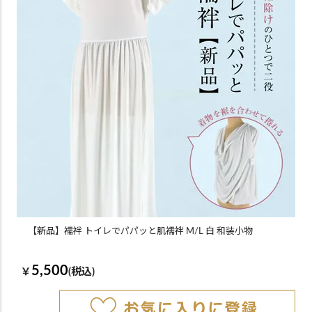
【新品】襦袢 トイレでパパッと肌襦袢 M/L 白 和装小物
5,500
￥
(税込)