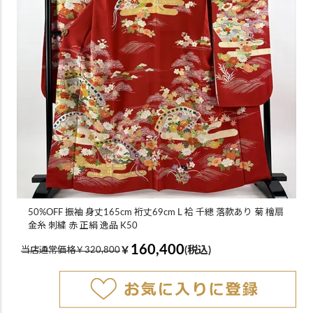
50%OFF 振袖 身丈165cm 裄丈69cm L 袷 千總 落款あり 菊 檜扇
金糸 刺繍 赤 正絹 逸品 K50
160,400
￥
(税込)
当店通常価格￥320,800