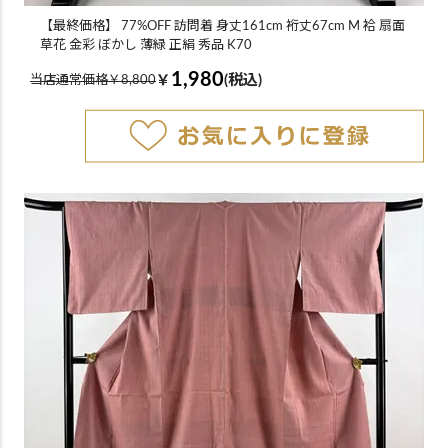
【最終価格】 77%OFF 訪問着 身丈161cm 裄丈67cm M 袷 扇面
草花 金彩 ぼかし 薄緑 正絹 秀品 K70
1,980
￥
(税込)
当店通常価格￥8,800