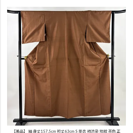
【美品】 紬 身丈157.5cm 裄丈63cm S 単衣 柿渋染 地紋 茶色 正