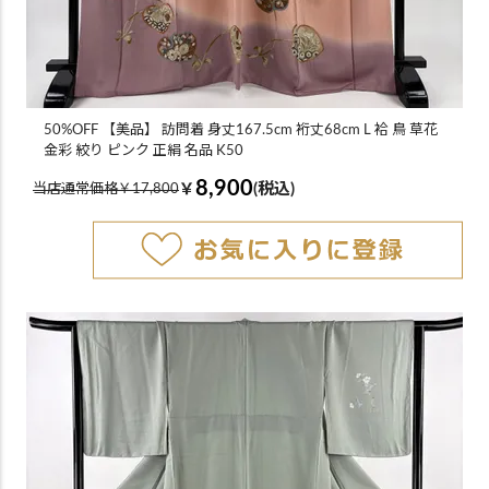
50%OFF 【美品】 訪問着 身丈167.5cm 裄丈68cm L 袷 鳥 草花
金彩 絞り ピンク 正絹 名品 K50
8,900
￥
(税込)
当店通常価格￥17,800