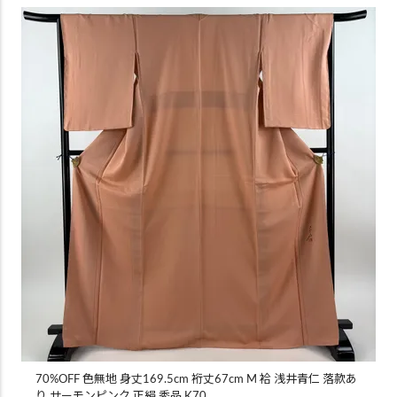
70%OFF 色無地 身丈169.5cm 裄丈67cm M 袷 浅井青仁 落款あ
り サーモンピンク 正絹 秀品 K70