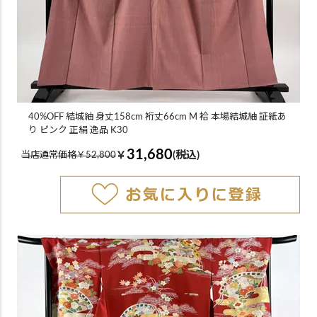
40%OFF 結城紬 身丈158cm 裄丈66cm M 袷 本場結城紬 証紙あ
り ピンク 正絹 逸品 K30
31,680
￥
(税込)
当店通常価格￥52,800