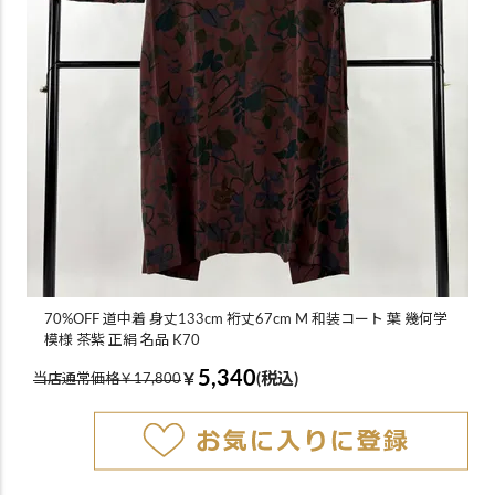
70%OFF 道中着 身丈133cm 裄丈67cm M 和装コート 葉 幾何学
模様 茶紫 正絹 名品 K70
5,340
￥
(税込)
当店通常価格￥17,800