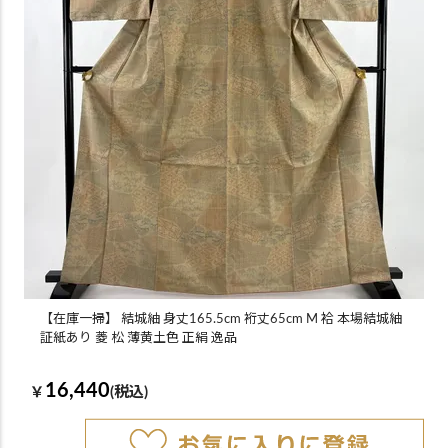
【在庫一掃】 結城紬 身丈165.5cm 裄丈65cm M 袷 本場結城紬
証紙あり 菱 松 薄黄土色 正絹 逸品
16,440
￥
(税込)