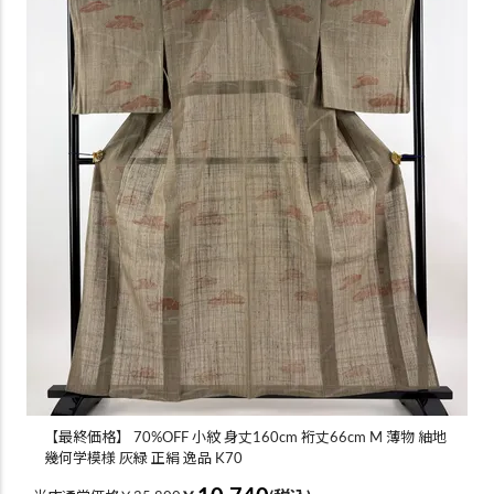
【最終価格】 70%OFF 小紋 身丈160cm 裄丈66cm M 薄物 紬地
幾何学模様 灰緑 正絹 逸品 K70