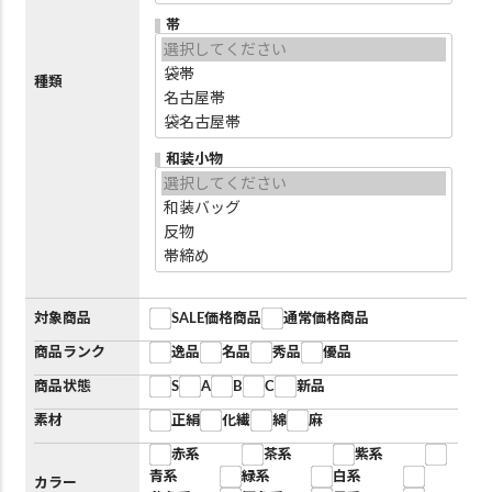
帯
種類
和装小物
対象商品
SALE価格商品
通常価格商品
商品ランク
逸品
名品
秀品
優品
商品状態
S
A
B
C
新品
素材
正絹
化繊
綿
麻
赤系
茶系
紫系
青系
緑系
白系
カラー