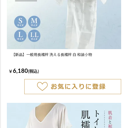
【新品】一般用長襦袢 洗える長襦袢 白 和装小物
6,180
￥
(税込)