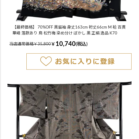
【最終価格】 70%OFF 黒留袖 身丈163cm 裄丈66cm M 袷 百貫
華峰 落款あり 鳥 松竹梅 染め分け ぼかし 黒 正絹 逸品 K70
10,740
￥
(税込)
当店通常価格￥35,800