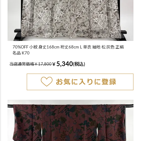
70%OFF 小紋 身丈168cm 裄丈68cm L 単衣 紬地 松 灰色 正絹
名品 K70
5,340
￥
(税込)
当店通常価格￥17,800