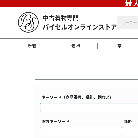
最大
バイセルオンラインストア
検索結果一覧
新着
着物
帯
お客様に届くまで
商品お取り寄せサービ
ご注文方法のご案内
お着物がにおう時の対
和装バッグ
訪問着
袋帯
名古屋帯
振袖
反物
梱包方法のご案内
キーワード（商品番号、種別、柄など)
江戸小紋
紬
除外キーワード
価格