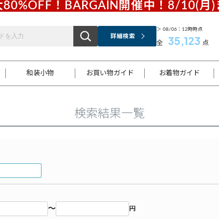
80%OFF！BARGAIN開催中！8/10(月
＞ 08/06：12時時点
詳細検索
35,123
全
点
和装小物
お買い物ガイド
お着物ガイド
検索結果一覧
ス
お支払いについて
はじめてのお着物ガイド
新規会員登録
着物知識
スタッフブログ
サイズ案内
着物参考サイズ/採寸について
和色チャート集
お問い合わせ
処法
ご返品について
メールマガジンのご登録
着物販売方法について
関連サイト一覧
袋名古屋帯
黒留袖
帯締め
開き名
色留袖
帯揚げ
古屋帯
付下げ
帯締め
丸帯
色無地
作り帯
着物
配送について
商品ランクについて(当店基準)
帯揚げセット
ショール
小紋
浴衣
襦袢
和装コート
～
円