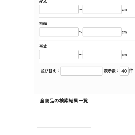
身丈
～
cm
袖幅
～
cm
帯丈
～
cm
件
並び替え：
表示数：
全商品の検索結果一覧