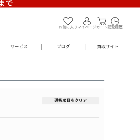
)まで
お気に入り
マイページ
カート
閲覧履歴
サービス
ブログ
買取サイト
よくあるご質問
お買い物診断
半幅帯
帯留め
お召
男性用帯
着物帯
新品
セット
選択項目をクリア
袴
男性用