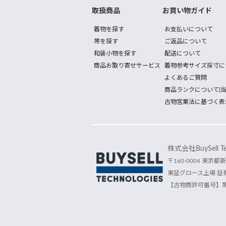
取扱商品
お買い物ガイド
着物を探す
お支払いについて
帯を探す
ご返品について
和装小物を探す
配送について
商品お取り寄せサービス
着物参考サイズ採寸に
よくあるご質問
商品ランクについて(当
古物営業法に基づく表
株式会社BuySell Tec
〒160-0004 東京都新
東証グロース上場 証券
【古物商許可番号】第30