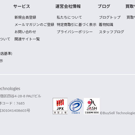
サービス
運営会社情報
ブログ
買取
新規会員登録
私たちについて
ブログトップ
買取
メールマガジンのご登録
特定商取引に基づく表示
着物知識
お問い合わせ
プライバシーポリシー
スタッフブログ
ついて
関連サイト一覧
店基準)
示
hnologies
宿区四谷4-28-8 PALTビル
コード：7685
1041408603号
©BuySell Technologies