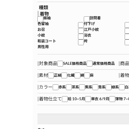
種類
着物
振袖
訪問着
色留袖
付下げ
お召
江戸小紋
小紋
浴衣
和装コート
袴
男性用
対象商品
商
SALE価格商品
通常価格商品
素材
着
正絹
化繊
綿
麻
カラー
赤系
茶系
紫系
青系
緑系
白
着物仕立て
袷 10~5月
単衣 6/9月
薄物 7~