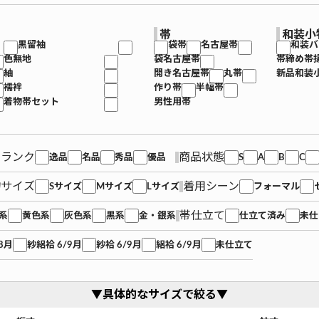
帯
和装小
黒留袖
袋帯
名古屋帯
和装バ
色無地
袋名古屋帯
帯締め帯
紬
開き名古屋帯
丸帯
新品和装
襦袢
作り帯
半幅帯
着物帯セット
男性用帯
品ランク
商品状態
逸品
名品
秀品
優品
S
A
B
C
物サイズ
着用シーン
Sサイズ
Mサイズ
Lサイズ
フォーマル
帯仕立て
系
黄色系
灰色系
黒系
金・銀系
仕立て済み
未仕
8月
紗絽袷 6/9月
紗袷 6/9月
絽袷 6/9月
未仕立て
▼具体的なサイズで絞る▼