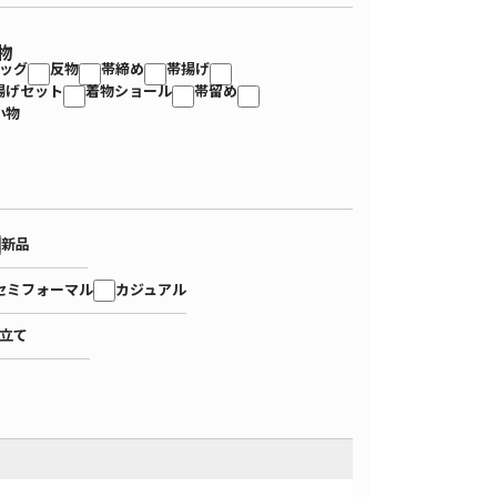
物
ッグ
反物
帯締め
帯揚げ
揚げセット
着物ショール
帯留め
小物
新品
セミフォーマル
カジュアル
立て