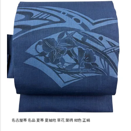
名古屋帯 名品 夏帯 夏紬地 草花 葉柄 紺色 正絹