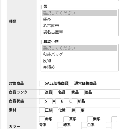
帯
種類
和装小物
対象商品
SALE価格商品
通常価格商品
商品ランク
逸品
名品
秀品
優品
商品状態
S
A
B
C
新品
素材
正絹
化繊
綿
麻
赤系
茶系
紫系
青系
緑系
白系
カラー