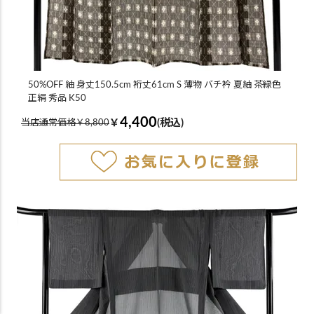
50%OFF 紬 身丈150.5cm 裄丈61cm S 薄物 バチ衿 夏紬 茶緑色
正絹 秀品 K50
4,400
￥
(税込)
当店通常価格￥8,800