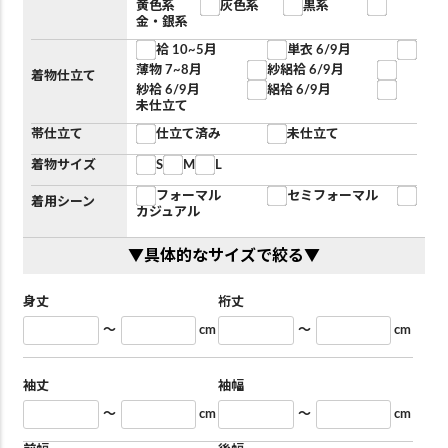
黄色系
灰色系
黒系
金・銀系
袷 10~5月
単衣 6/9月
薄物 7~8月
紗絽袷 6/9月
着物仕立て
紗袷 6/9月
絽袷 6/9月
未仕立て
帯仕立て
仕立て済み
未仕立て
着物サイズ
S
M
L
フォーマル
セミフォーマル
着用シーン
カジュアル
▼具体的なサイズで絞る▼
身丈
裄丈
～
cm
～
cm
袖丈
袖幅
～
cm
～
cm