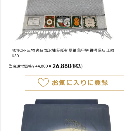
40%OFF 反物 逸品 塩沢紬 証紙有 夏紬 亀甲絣 絣柄 黒灰 正絹
K30
26,880
￥
(税込)
当店通常価格￥44,800