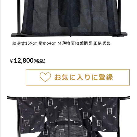
紬 身丈159cm 裄丈64cm M 薄物 夏紬 葉柄 黒 正絹 秀品
12,800
￥
(税込)