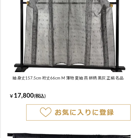
紬 身丈157.5cm 裄丈66cm M 薄物 夏紬 燕 絣柄 黒灰 正絹 名品
17,800
￥
(税込)