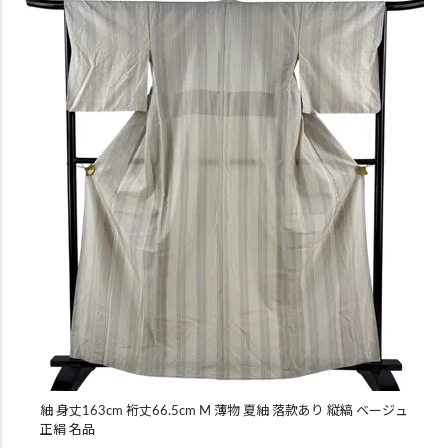
紬 身丈163cm 裄丈66.5cm M 薄物 夏紬 落款あり 縦縞 ベージュ
正絹 名品