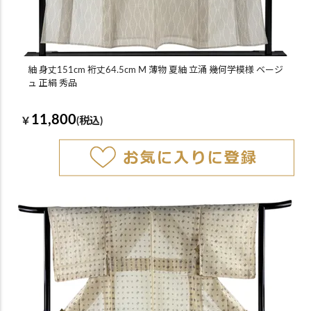
紬 身丈151cm 裄丈64.5cm M 薄物 夏紬 立涌 幾何学模様 ベージ
ュ 正絹 秀品
11,800
￥
(税込)