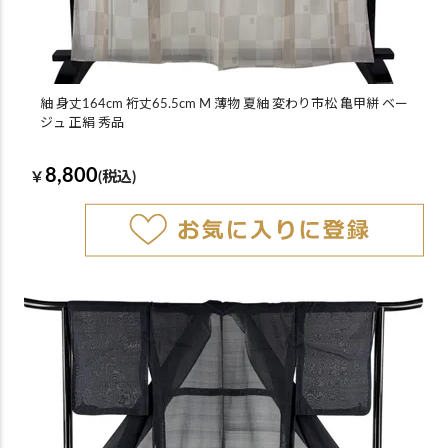
紬 身丈164cm 裄丈65.5cm M 薄物 夏紬 変わり市松 亀甲絣 ベー
ジュ 正絹 秀品
8,800
￥
(税込)