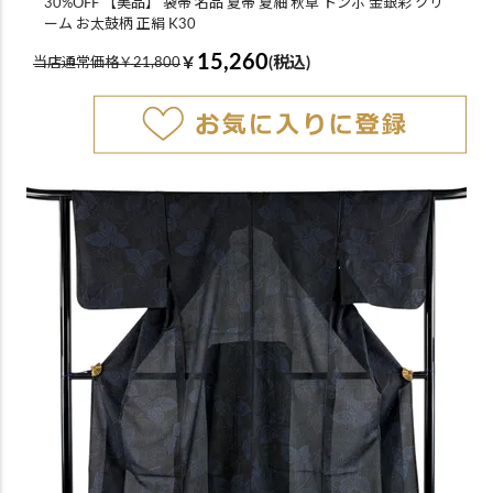
30%OFF 【美品】 袋帯 名品 夏帯 夏紬 秋草 トンボ 金銀彩 クリ
ーム お太鼓柄 正絹 K30
15,260
￥
(税込)
当店通常価格￥21,800