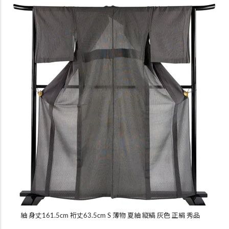
紬 身丈161.5cm 裄丈63.5cm S 薄物 夏紬 縦縞 灰色 正絹 秀品