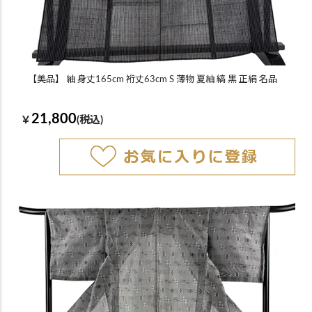
【美品】 紬 身丈165cm 裄丈63cm S 薄物 夏紬 縞 黒 正絹 名品
21,800
￥
(税込)