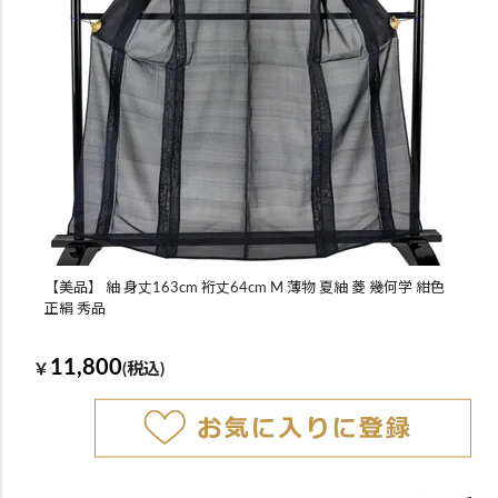
【美品】 紬 身丈163cm 裄丈64cm M 薄物 夏紬 菱 幾何学 紺色
正絹 秀品
11,800
￥
(税込)