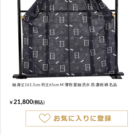
紬 身丈161.5cm 裄丈65cm M 薄物 夏紬 流水 燕 濃紺 綿 名品
21,800
￥
(税込)