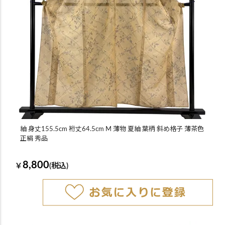
紬 身丈155.5cm 裄丈64.5cm M 薄物 夏紬 葉柄 斜め格子 薄茶色
正絹 秀品
8,800
￥
(税込)