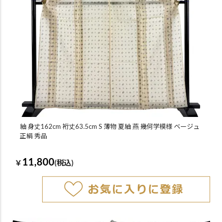
紬 身丈162cm 裄丈63.5cm S 薄物 夏紬 燕 幾何学模様 ベージュ
正絹 秀品
11,800
￥
(税込)