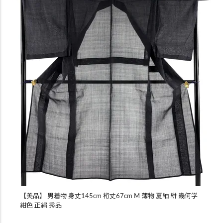
【美品】 男着物 身丈145cm 裄丈67cm M 薄物 夏紬 絣 幾何学
紺色 正絹 秀品