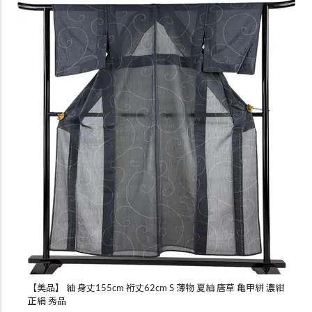
【美品】 紬 身丈155cm 裄丈62cm S 薄物 夏紬 唐草 亀甲絣 濃紺
正絹 秀品