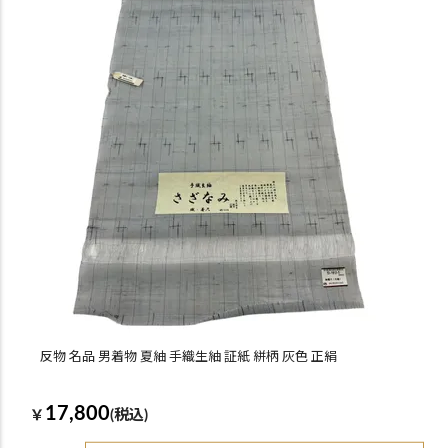
反物 名品 男着物 夏紬 手織生紬 証紙 絣柄 灰色 正絹
17,800
￥
(税込)