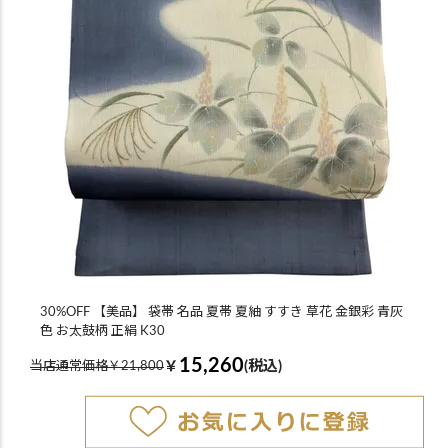
30%OFF 【美品】 袋帯 名品 夏帯 夏紬 すすき 草花 金銀彩 青灰
色 お太鼓柄 正絹 K30
15,260
￥
(税込)
当店通常価格￥21,800