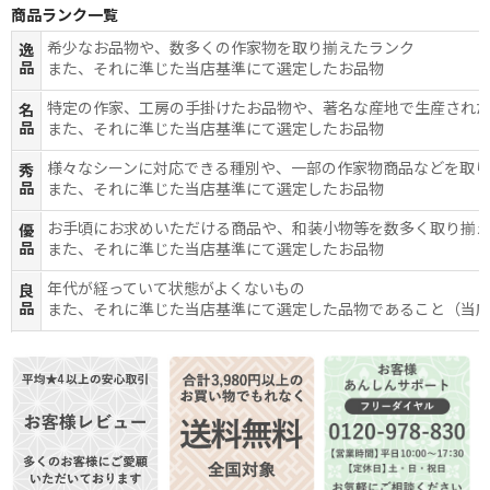
商品ランク一覧
希少なお品物や、数多くの作家物を取り揃えたランク
逸
品
また、それに準じた当店基準にて選定したお品物
特定の作家、工房の手掛けたお品物や、著名な産地で生産され
名
品
また、それに準じた当店基準にて選定したお品物
様々なシーンに対応できる種別や、一部の作家物商品などを取
秀
品
また、それに準じた当店基準にて選定したお品物
お手頃にお求めいただける商品や、和装小物等を数多く取り揃
優
品
また、それに準じた当店基準にて選定したお品物
年代が経っていて状態がよくないもの
良
品
また、それに準じた当店基準にて選定した品物であること（当