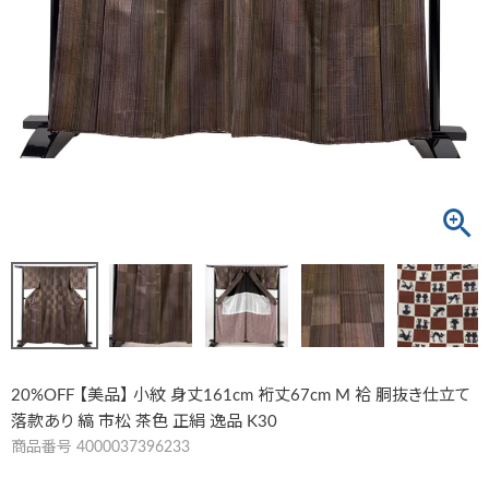
20%OFF 【美品】 小紋 身丈161cm 裄丈67cm M 袷 胴抜き仕立て
落款あり 縞 市松 茶色 正絹 逸品 K30
商品番号
4000037396233