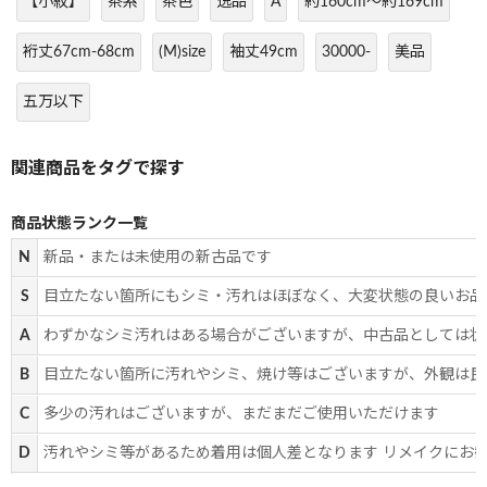
【小紋】
茶系
茶色
逸品
A
約160cm～約169cm
裄丈67cm-68cm
(M)size
袖丈49cm
30000-
美品
五万以下
商品状態ランク一覧
N
新品・または未使用の新古品です
S
目立たない箇所にもシミ・汚れはほぼなく、大変状態の良いお品
A
わずかなシミ汚れはある場合がございますが、中古品としては状
B
目立たない箇所に汚れやシミ、焼け等はございますが、外観は良
C
多少の汚れはございますが、まだまだご使用いただけます
D
汚れやシミ等があるため着用は個人差となります リメイクにお