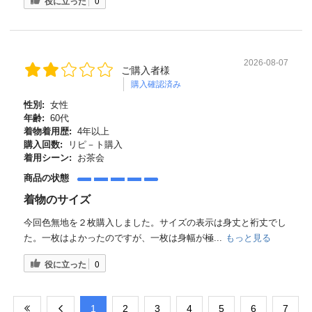
役に立った
0
2026-08-07
ご購入者様
購入確認済み
性別:
女性
年齢:
60代
着物着用歴:
4年以上
購入回数:
リピ－ト購入
着用シーン:
お茶会
商品の状態
着物のサイズ
今回色無地を２枚購入しました。サイズの表示は身丈と裄丈でし
た。一枚はよかったのですが、一枚は身幅が極...
もっと見る
役に立った
0
​1
​2
​3
​4
​5
​6
​7