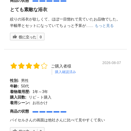
商品の状態
とても素敵な浴衣
絞りの浴衣が欲しくて、ほぼ一目惚れで見ていたお品物でした。
半幅帯とセットになっていてちょっと予算が…...
もっと見る
役に立った
0
2026-08-07
ご購入者様
購入確認済み
性別:
男性
年齢:
50代
着物着用歴:
1年～3年
購入回数:
リピ－ト購入
着用シーン:
お出かけ
商品の状態
バイセルさんの画面は他社さんに比べて見やすくて良い