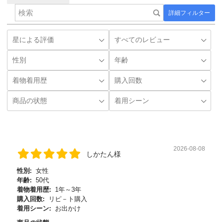
詳細フィルター
2026-08-08
しかたん様
性別:
女性
年齢:
50代
着物着用歴:
1年～3年
購入回数:
リピ－ト購入
着用シーン:
お出かけ