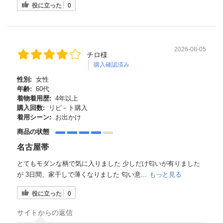
役に立った
0
2026-08-05
チロ様
購入確認済み
性別:
女性
年齢:
60代
着物着用歴:
4年以上
購入回数:
リピ－ト購入
着用シーン:
お出かけ
商品の状態
名古屋帯
とてもモダンな柄で気に入りました 少しだけ匂いが有りました
が 3日間、家干しで薄くなりました 匂い意...
もっと見る
役に立った
0
サイトからの返信