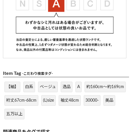
Item Tag
-こだわり検索タグ-
【紬】
白系
ベージュ
逸品
A
約160cm～約169cm
裄丈67cm-68cm
(L)size
袖丈48cm
30000-
美品
五万以上