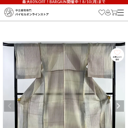
最大80%OFF！BARGAIN開催中！8/10(月)まで