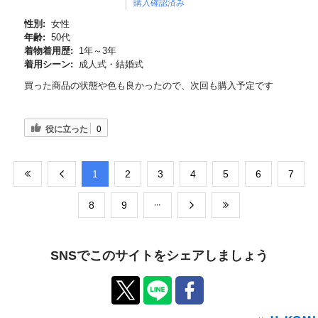
購入確認済み
性別:
女性
年齢:
50代
着物着用歴:
1年～3年
着用シーン:
成人式・結婚式
買った商品の状態や色も良かったので、次回も購入予定です
役に立った
0
​1
​2
​3
​4
​5
​6
​7
​8
​9
SNSでこのサイトをシェアしましょう