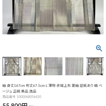
紬 身丈167cm 裄丈67.5cm L 薄物 赤城上布 夏紬 証紙あり 縞 ベ
ージュ 正絹 美品 逸品
商品番号
1000068056420