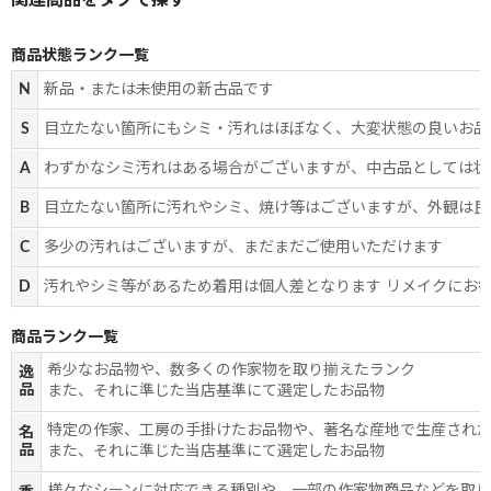
商品状態ランク一覧
N
新品・または未使用の新古品です
S
目立たない箇所にもシミ・汚れはほぼなく、大変状態の良いお品
A
わずかなシミ汚れはある場合がございますが、中古品としては状
B
目立たない箇所に汚れやシミ、焼け等はございますが、外観は良
C
多少の汚れはございますが、まだまだご使用いただけます
D
汚れやシミ等があるため着用は個人差となります リメイクにお
商品ランク一覧
希少なお品物や、数多くの作家物を取り揃えたランク
逸
品
また、それに準じた当店基準にて選定したお品物
特定の作家、工房の手掛けたお品物や、著名な産地で生産され
名
品
また、それに準じた当店基準にて選定したお品物