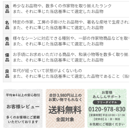
希少なお品物や、数多くの作家物を取り揃えたランク
逸
品
また、それに準じた当店基準にて選定したお品物
特定の作家、工房の手掛けたお品物や、著名な産地で生産され
名
品
また、それに準じた当店基準にて選定したお品物
様々なシーンに対応できる種別や、一部の作家物商品などを取
秀
品
また、それに準じた当店基準にて選定したお品物
お手頃にお求めいただける商品や、和装小物等を数多く取り揃
優
品
また、それに準じた当店基準にて選定したお品物
年代が経っていて状態がよくないもの
良
品
また、それに準じた当店基準にて選定した品物であること（当