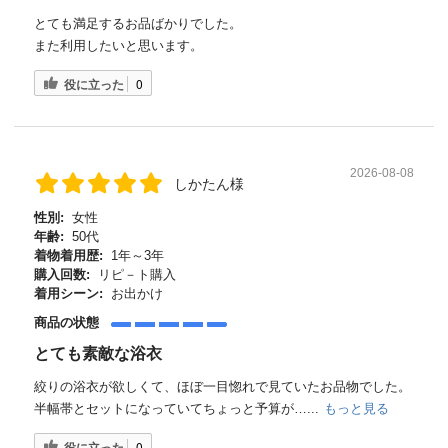
とても満足するお品ばかりでした。
また利用したいと思います。
役に立った
0
2026-08-08
しかたん様
性別:
女性
年齢:
50代
着物着用歴:
1年～3年
購入回数:
リピ－ト購入
着用シーン:
お出かけ
商品の状態
とても素敵な浴衣
絞りの浴衣が欲しくて、ほぼ一目惚れで見ていたお品物でした。
半幅帯とセットになっていてちょっと予算が…...
もっと見る
役に立った
0