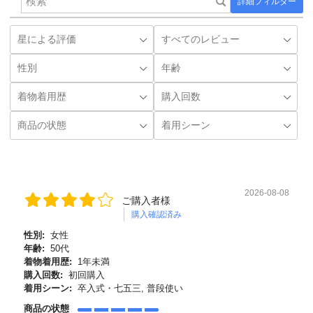
詳細フィルター
2026-08-08
ご購入者様
購入確認済み
性別:
女性
年齢:
50代
着物着用歴:
1年未満
購入回数:
初回購入
着用シーン:
卒入式・七五三, 普段使い
商品の状態