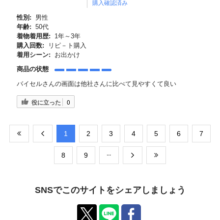
購入確認済み
性別:
男性
年齢:
50代
着物着用歴:
1年～3年
購入回数:
リピ－ト購入
着用シーン:
お出かけ
商品の状態
バイセルさんの画面は他社さんに比べて見やすくて良い
役に立った
0
​1
​2
​3
​4
​5
​6
​7
​8
​9
SNSでこのサイトをシェアしましょう