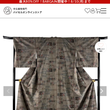
最大80%OFF！BARGAIN開催中！8/10(月)まで