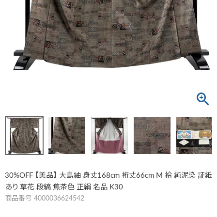
30%OFF 【美品】 大島紬 身丈168cm 裄丈66cm M 袷 純泥染 証紙
あり 草花 段縞 焦茶色 正絹 名品 K30
商品番号
4000036624542