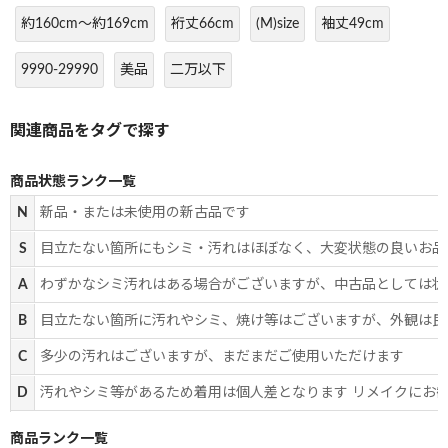
約160cm～約169cm
裄丈66cm
(M)size
袖丈49cm
9990-29990
美品
二万以下
商品状態ランク一覧
N
新品・または未使用の新古品です
S
目立たない箇所にもシミ・汚れはほぼなく、大変状態の良いお品
A
わずかなシミ汚れはある場合がございますが、中古品としては状
B
目立たない箇所に汚れやシミ、焼け等はございますが、外観は良
C
多少の汚れはございますが、まだまだご使用いただけます
D
汚れやシミ等があるため着用は個人差となります リメイクにお
商品ランク一覧