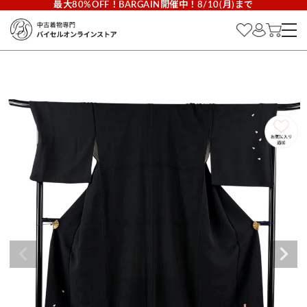
最大80%OFF！BARGAIN開催中！8/10(月)まで