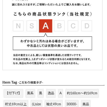
Item Tag
-こだわり検索タグ-
【付下げ】
黒系
黒
逸品
A
約160cm～約169cm
裄丈69cm以上
(L)size
袖丈49cm
30000-
美品