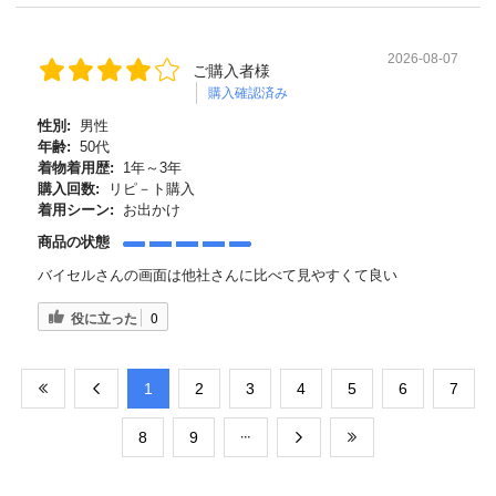
2026-08-07
ご購入者様
購入確認済み
性別:
男性
年齢:
50代
着物着用歴:
1年～3年
購入回数:
リピ－ト購入
着用シーン:
お出かけ
商品の状態
バイセルさんの画面は他社さんに比べて見やすくて良い
役に立った
0
​1
​2
​3
​4
​5
​6
​7
​8
​9