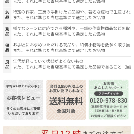
品
また、それに準じた当店基準にて選定したお品物
特定の作家、工房の手掛けたお品物や、著名な産地で生産され
名
品
また、それに準じた当店基準にて選定したお品物
様々なシーンに対応できる種別や、一部の作家物商品などを取
秀
品
また、それに準じた当店基準にて選定したお品物
お手頃にお求めいただける商品や、和装小物等を数多く取り揃
優
品
また、それに準じた当店基準にて選定したお品物
年代が経っていて状態がよくないもの
良
品
また、それに準じた当店基準にて選定した品物であること（当