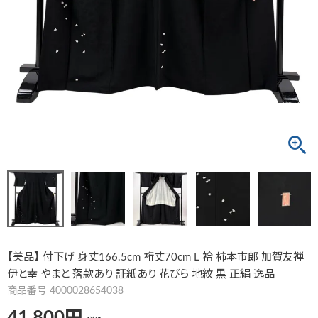
【美品】 付下げ 身丈166.5cm 裄丈70cm L 袷 柿本市郎 加賀友禅
伊と幸 やまと 落款あり 証紙あり 花びら 地紋 黒 正絹 逸品
商品番号
4000028654038