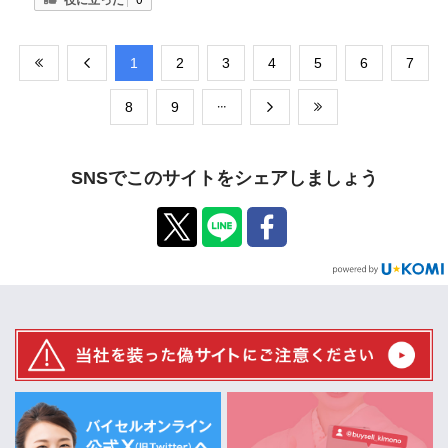
​1
​2
​3
​4
​5
​6
​7
​8
​9
SNSでこのサイトをシェアしましょう