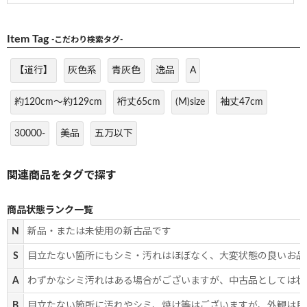
Item Tag
-こだわり検索タグ-
【道行】
灰色系
青灰色
逸品
A
約120cm～約129cm
裄丈65cm
(M)size
袖丈47cm
30000-
美品
五万以下
商品状態ランク一覧
N
新品・または未使用の新古品です
S
目立たない箇所にもシミ・汚れはほぼなく、大変状態の良いお品
A
わずかなシミ汚れはある場合がございますが、中古品としては状
B
目立たない箇所に汚れやシミ、焼け等はございますが、外観は良