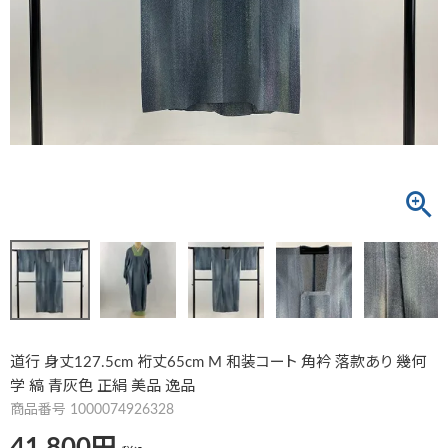
道行 身丈127.5cm 裄丈65cm M 和装コート 角衿 落款あり 幾何
学 縞 青灰色 正絹 美品 逸品
商品番号
1000074926328