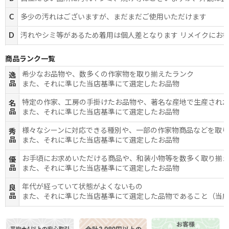
C
多少の汚れはございますが、まだまだご使用いただけます
D
汚れやシミ等があるため着用は個人差となります リメイクにお
商品ランク一覧
希少なお品物や、数多くの作家物を取り揃えたランク
逸
品
また、それに準じた当店基準にて選定したお品物
特定の作家、工房の手掛けたお品物や、著名な産地で生産され
名
品
また、それに準じた当店基準にて選定したお品物
様々なシーンに対応できる種別や、一部の作家物商品などを取
秀
品
また、それに準じた当店基準にて選定したお品物
お手頃にお求めいただける商品や、和装小物等を数多く取り揃
優
品
また、それに準じた当店基準にて選定したお品物
年代が経っていて状態がよくないもの
良
品
また、それに準じた当店基準にて選定した品物であること（当