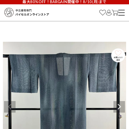
最大80%OFF！BARGAIN開催中！8/10(月)まで