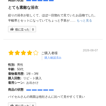
商品の状態
とても素敵な浴衣
絞りの浴衣が欲しくて、ほぼ一目惚れで見ていたお品物でした。
半幅帯とセットになっていてちょっと予算が…...
もっと見る
役に立った
0
2026-08-07
ご購入者様
購入確認済み
性別:
男性
年齢:
50代
着物着用歴:
1年～3年
購入回数:
リピ－ト購入
着用シーン:
お出かけ
商品の状態
バイセルさんの画面は他社さんに比べて見やすくて良い
役に立った
0