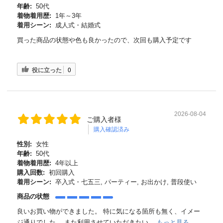
年齢:
50代
着物着用歴:
1年～3年
着用シーン:
成人式・結婚式
買った商品の状態や色も良かったので、次回も購入予定です
役に立った
0
2026-08-04
ご購入者様
購入確認済み
性別:
女性
年齢:
50代
着物着用歴:
4年以上
購入回数:
初回購入
着用シーン:
卒入式・七五三, パーティー, お出かけ, 普段使い
商品の状態
良いお買い物ができました。 特に気になる箇所も無く、イメー
ジ通りでした。 また利用させていただきたい...
もっと見る