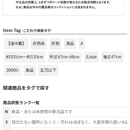
Item Tag
-こだわり検索タグ-
【道中着】
灰色系
灰色
逸品
A
約101cm～約110cm
裄丈67cm-68cm
(L)size
袖丈47cm
30000-
美品
五万以下
商品状態ランク一覧
N
新品・または未使用の新古品です
S
目立たない箇所にもシミ・汚れはほぼなく、大変状態の良いお品