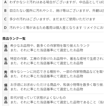
A
わずかなシミ汚れはある場合がございますが、中古品としては状
B
目立たない箇所に汚れやシミ、焼け等はございますが、外観は良
C
多少の汚れはございますが、まだまだご使用いただけます
D
汚れやシミ等があるため着用は個人差となります リメイクにお
商品ランク一覧
希少なお品物や、数多くの作家物を取り揃えたランク
逸
品
また、それに準じた当店基準にて選定したお品物
特定の作家、工房の手掛けたお品物や、著名な産地で生産され
名
品
また、それに準じた当店基準にて選定したお品物
様々なシーンに対応できる種別や、一部の作家物商品などを取
秀
品
また、それに準じた当店基準にて選定したお品物
お手頃にお求めいただける商品や、和装小物等を数多く取り揃
優
品
また、それに準じた当店基準にて選定したお品物
年代が経っていて状態がよくないもの
良
品
また、それに準じた当店基準にて選定した品物であること（当