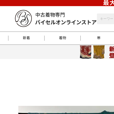
最大
新着
着物
帯
お客様に届くまで
商品お取り寄せサービ
ご注文方法のご案内
お着物がにおう時の対
和装バッグ
訪問着
袋帯
名古屋帯
振袖
反物
梱包方法のご案内
江戸小紋
紬