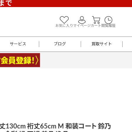
)まで
お気に入り
マイページ
カート
閲覧履歴
サービス
ブログ
買取サイト
よくあるご質問
お買い物診断
半幅帯
帯留め
お召
男性用帯
着物帯
新品
セット
袴
男性用
丈130cm 裄丈65cm M 和装コート 鈴乃