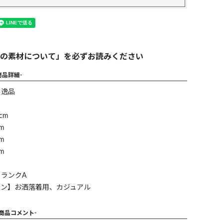
の素材について」を必ずお読みください
商品詳細-
】逸品
cm
m
m
m
ランクA
ーン】お洒落着用、カジュアル
-商品コメント-