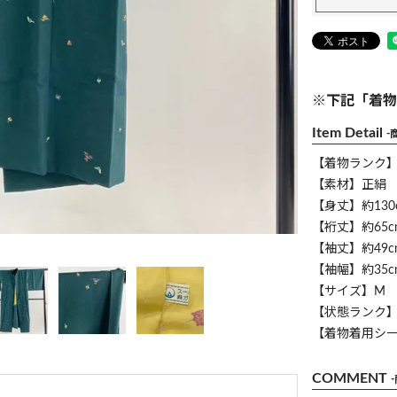
※下記「着物
Item Detail
-
【着物ランク
【素材】正絹
【身丈】約130
【裄丈】約65c
【袖丈】約49c
【袖幅】約35c
【サイズ】M
【状態ランク】
【着物着用シ
COMMENT