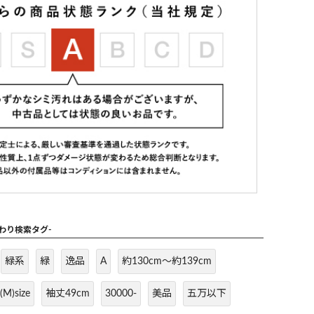
だわり検索タグ-
緑系
緑
逸品
A
約130cm～約139cm
(M)size
袖丈49cm
30000-
美品
五万以下