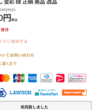
し 金彩 緑 正絹 美品 逸品
74929923
0
税込
ト獲得
完売致しました