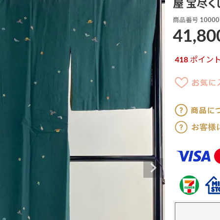
屋 宝尽く
商品番号
10000
41,80
418
ポイン