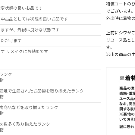
和装コートの
大変状態の良いお品です
でございます
外出時に着物
、中古品としては状態の良いお品です
いますが、外観は良好な状態です
上前にシワが
リユース品と
いただけます
す。
す リメイクにお勧めです
沢山の商品の
ランク
物
産地で生産されたお品物を取り揃えたランク
物
物商品などを取り揃えたランク
物
を数多く取り揃えたランク
物