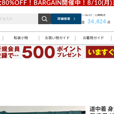
80%OFF！BARGAIN開催中！8/10(月
＞ 08/07：12時時点
詳細検索
34,824
全
点
和装小物
お買い物ガイド
お着物ガイド
ス
お支払いについて
はじめてのお着物ガイド
新規会員登録
着物知識
スタッフブログ
サイズ案内
着物参考サイズ/採寸について
和色チャート集
お問い合わせ
処法
ご返品について
メールマガジンのご登録
着物販売方法について
関連サイト一覧
袋名古屋帯
黒留袖
帯締め
開き名
色留袖
帯揚げ
古屋帯
付下げ
帯締め
丸帯
色無地
作り帯
着物
配送について
商品ランクについて(当店基準)
帯揚げセット
ショール
小紋
浴衣
襦袢
和装コート
道中着 身