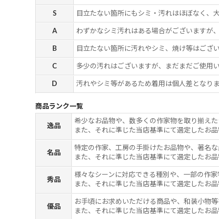
S
目立たない箇所にもシミ・汚れはほぼなく、
A
わずかなシミ汚れはある場合がございますが
B
目立たない箇所に汚れやシミ、焼け等はござ
C
多少の汚れはございますが、まだまだご使用
D
汚れやシミ等があるため着用は個人差となりま
商品ランク一覧
希少なお品物や、数多くの作家物を取り揃えた
逸品
また、それに準じた当店基準にて選定したお品
特定の作家、工房の手掛けたお品物や、著名な
名品
また、それに準じた当店基準にて選定したお品
様々なシーンに対応できる種別や、一部の作家
秀品
また、それに準じた当店基準にて選定したお品
お手頃にお求めいただける商品や、和装小物等
優品
また、それに準じた当店基準にて選定したお品