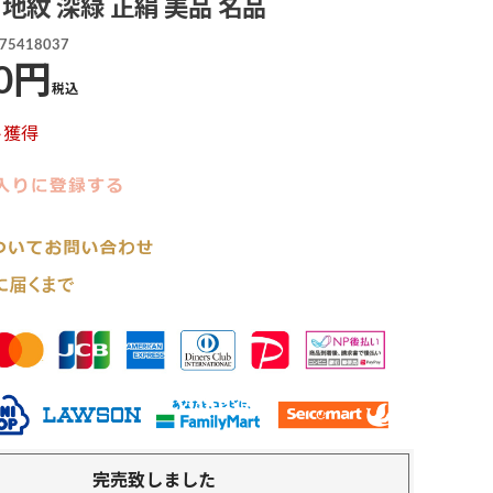
 地紋 深緑 正絹 美品 名品
75418037
0
税込
ト獲得
完売致しました