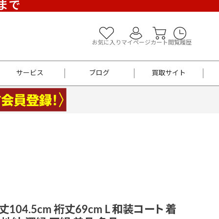
)まで
お気に入り
マイページ
カート
閲覧履歴
サービス
ブログ
買取サイト
よくあるご質問
お買い物診断
半幅帯
帯留め
お召
男性用帯
着物帯
新品
セット
袴
男性用
104.5cm 裄丈69cm L 和装コート 着