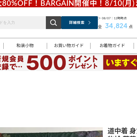
80%OFF！BARGAIN開催中！8/10(月
＞ 08/07：12時時点
詳細検索
34,824
全
点
和装小物
お買い物ガイド
お着物ガイド
ス
お支払いについて
はじめてのお着物ガイド
新規会員登録
着物知識
スタッフブログ
サイズ案内
着物参考サイズ/採寸について
和色チャート集
お問い合わせ
処法
ご返品について
メールマガジンのご登録
着物販売方法について
関連サイト一覧
袋名古屋帯
黒留袖
帯締め
開き名
色留袖
帯揚げ
古屋帯
付下げ
帯締め
丸帯
色無地
作り帯
着物
配送について
商品ランクについて(当店基準)
帯揚げセット
ショール
小紋
浴衣
襦袢
和装コート
道中着 身丈