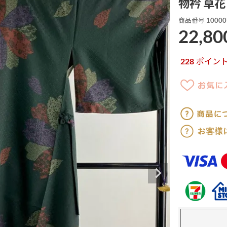
物衿 草花
商品番号
10000
22,80
228
ポイン