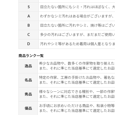
S
目立たない箇所にもシミ・汚れはほぼなく、
A
わずかなシミ汚れはある場合がございますが
B
目立たない箇所に汚れやシミ、焼け等はござ
C
多少の汚れはございますが、まだまだご使用
D
汚れやシミ等があるため着用は個人差となりま
商品ランク一覧
希少なお品物や、数多くの作家物を取り揃えた
逸品
また、それに準じた当店基準にて選定したお品
特定の作家、工房の手掛けたお品物や、著名な
名品
また、それに準じた当店基準にて選定したお品
様々なシーンに対応できる種別や、一部の作家
秀品
また、それに準じた当店基準にて選定したお品
お手頃にお求めいただける商品や、和装小物等
優品
また、それに準じた当店基準にて選定したお品