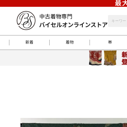
最大
新着
着物
帯
お客様に届くまで
商品お取り寄せサービ
ご注文方法のご案内
お着物がにおう時の対
和装バッグ
訪問着
袋帯
名古屋帯
振袖
反物
梱包方法のご案内
江戸小紋
紬