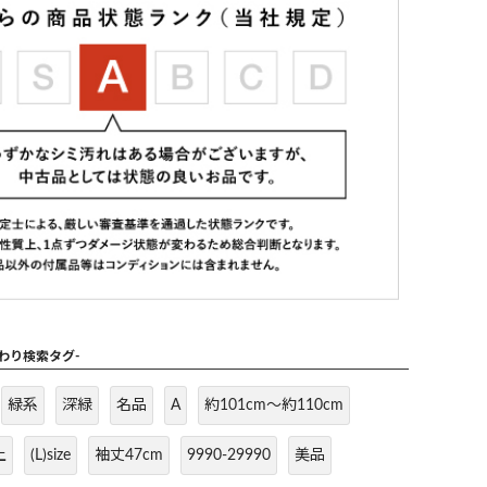
だわり検索タグ-
緑系
深緑
名品
A
約101cm～約110cm
上
(L)size
袖丈47cm
9990-29990
美品