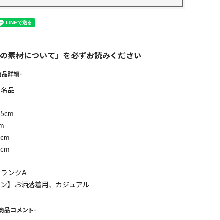
の素材について」を必ずお読みください
商品詳細-
】名品
5cm
m
cm
cm
ランクA
ーン】お洒落着用、カジュアル
-商品コメント-