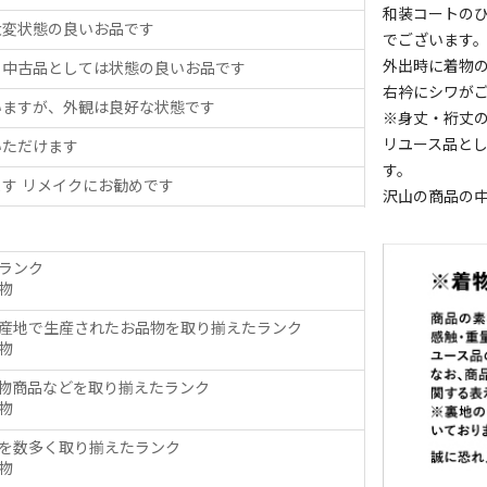
和装コートの
大変状態の良いお品です
でございます
外出時に着物
、中古品としては状態の良いお品です
右衿にシワが
いますが、外観は良好な状態です
※身丈・裄丈
リユース品と
いただけます
す。
す リメイクにお勧めです
沢山の商品の
ランク
物
産地で生産されたお品物を取り揃えたランク
物
物商品などを取り揃えたランク
物
を数多く取り揃えたランク
物