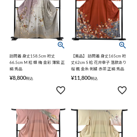
訪問着 身丈158.5cm 裄丈
【美品】 訪問着 身丈165cm 裄
66.5cm M 袷 蝶 梅 金彩 薄紫 正
丈62cm S 袷 花井幸子 落款あり
絹 秀品
桜 楓 金糸 刺繍 赤茶 正絹 秀品
¥
8,800
¥
11,800
税込
税込