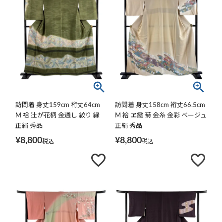
訪問着 身丈159cm 裄丈64cm
訪問着 身丈158cm 裄丈66.5cm
M 袷 辻が花柄 金通し 絞り 緑
M 袷 ヱ霞 菊 金糸 金彩 ベージュ
正絹 秀品
正絹 秀品
¥
8,800
¥
8,800
税込
税込