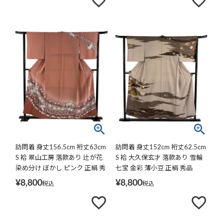
訪問着 身丈156.5cm 裄丈63cm
訪問着 身丈152cm 裄丈62.5cm
S 袷 翠山工房 落款あり 辻が花
S 袷 大久保玄才 落款あり 雪輪
染め分け ぼかし ピンク 正絹 秀
七宝 金彩 薄小豆 正絹 秀品
品
¥
8,800
¥
8,800
税込
税込