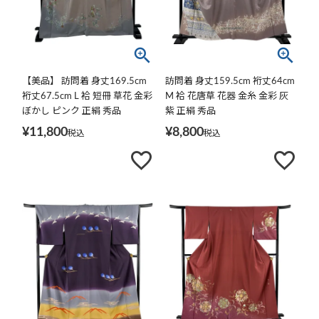
【美品】 訪問着 身丈169.5cm
訪問着 身丈159.5cm 裄丈64cm
裄丈67.5cm L 袷 短冊 草花 金彩
M 袷 花唐草 花器 金糸 金彩 灰
ぼかし ピンク 正絹 秀品
紫 正絹 秀品
¥
11,800
¥
8,800
税込
税込