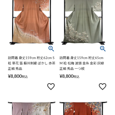
訪問着 身丈159cm 裄丈62cm S
訪問着 身丈159cm 裄丈65cm
袷 草花 笛 蘇州刺繍 ぼかし 赤茶
M 袷 松梅 波頭 金糸 金彩 灰緑
正絹 秀品
正絹 秀品 一つ紋
¥
8,800
¥
8,800
税込
税込