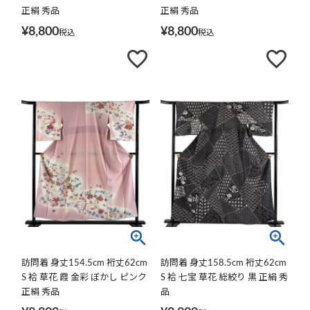
正絹 秀品
正絹 秀品
¥
8,800
¥
8,800
税込
税込
訪問着 身丈154.5cm 裄丈62cm
訪問着 身丈158.5cm 裄丈62cm
S 袷 草花 霞 金彩 ぼかし ピンク
S 袷 七宝 草花 総絞り 黒 正絹 秀
正絹 秀品
品