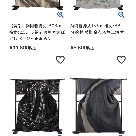
【美品】 訪問着 身丈157.5cm
訪問着 身丈162cm 裄丈66.5cm
裄丈62.5cm S 袷 花唐草 丸文 ぼ
M 袷 椿 枝梅 金彩 灰色 正絹 秀
かし ベージュ 正絹 秀品
品
¥
11,800
¥
8,800
税込
税込