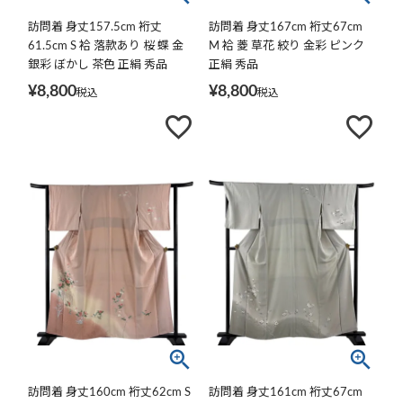
訪問着 身丈157.5cm 裄丈
訪問着 身丈167cm 裄丈67cm
61.5cm S 袷 落款あり 桜 蝶 金
M 袷 菱 草花 絞り 金彩 ピンク
銀彩 ぼかし 茶色 正絹 秀品
正絹 秀品
¥
8,800
¥
8,800
税込
税込
訪問着 身丈160cm 裄丈62cm S
訪問着 身丈161cm 裄丈67cm