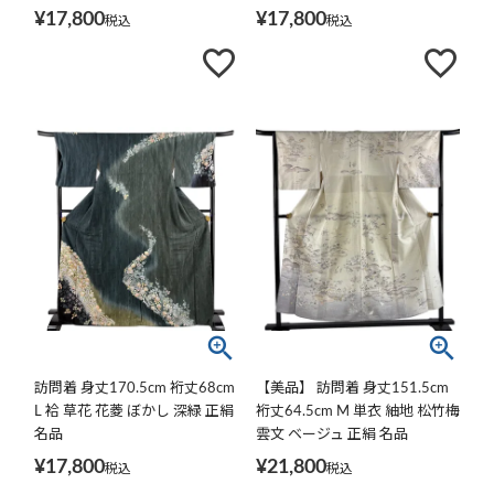
¥
17,800
¥
17,800
税込
税込
訪問着 身丈170.5cm 裄丈68cm
【美品】 訪問着 身丈151.5cm
L 袷 草花 花菱 ぼかし 深緑 正絹
裄丈64.5cm M 単衣 紬地 松竹梅
名品
雲文 ベージュ 正絹 名品
¥
17,800
¥
21,800
税込
税込