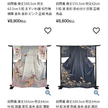
訪問着 身丈160.5cm 裄丈
訪問着 身丈155.5cm 裄丈62cm
62.5cm S 袷 ますいわ屋 松竹梅
S 袷 波 金彩 染め分け 灰紫 正絹
幔幕 金糸 金彩 ピンク 正絹 秀品
秀品
¥
8,800
¥
8,800
税込
税込
訪問着 身丈165cm 裄丈66cm
訪問着 身丈160.5cm 裄丈64cm
M 袷 扇面 草花 金糸 金彩 薄紫
M 袷 秋草 色紙 金糸 金彩 黒灰