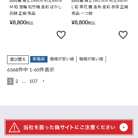
訪問着 身丈166cm 裄丈66cm
訪問着 身丈160.5cm 裄丈68cm
M 袷 雪輪 松竹梅 金彩 ぼかし
L 袷 草花 籬 金糸 金彩 赤茶 正絹
灰緑 正絹 秀品
秀品 一つ紋
¥
8,800
¥
8,800
税込
税込
新着順
価格が安い順
価格が高い順
並び替え
6368
件中
1
-
60
件表示
1
2
…
107