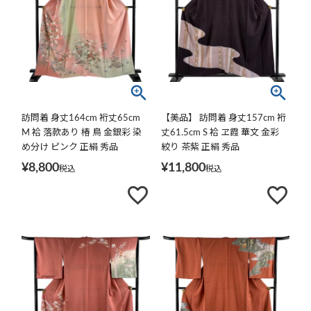
訪問着 身丈164cm 裄丈65cm
【美品】 訪問着 身丈157cm 裄
M 袷 落款あり 椿 鳥 金銀彩 染
丈61.5cm S 袷 ヱ霞 華文 金彩
め分け ピンク 正絹 秀品
絞り 茶紫 正絹 秀品
¥
8,800
¥
11,800
税込
税込