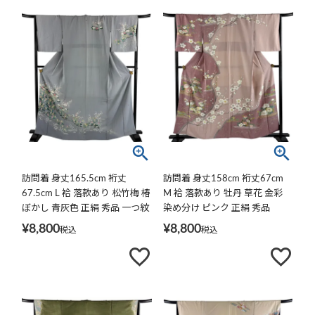
訪問着 身丈165.5cm 裄丈
訪問着 身丈158cm 裄丈67cm
67.5cm L 袷 落款あり 松竹梅 椿
M 袷 落款あり 牡丹 草花 金彩
ぼかし 青灰色 正絹 秀品 一つ紋
染め分け ピンク 正絹 秀品
¥
8,800
¥
8,800
税込
税込