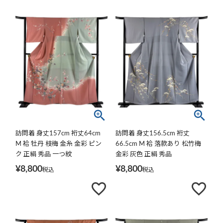
訪問着 身丈157cm 裄丈64cm
訪問着 身丈156.5cm 裄丈
M 袷 牡丹 枝梅 金糸 金彩 ピン
66.5cm M 袷 落款あり 松竹梅
ク 正絹 秀品 一つ紋
金彩 灰色 正絹 秀品
¥
8,800
¥
8,800
税込
税込