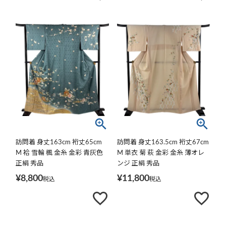
訪問着 身丈163cm 裄丈65cm
訪問着 身丈163.5cm 裄丈67cm
M 袷 雪輪 楓 金糸 金彩 青灰色
M 単衣 菊 萩 金彩 金糸 薄オレ
正絹 秀品
ンジ 正絹 秀品
¥
8,800
¥
11,800
税込
税込