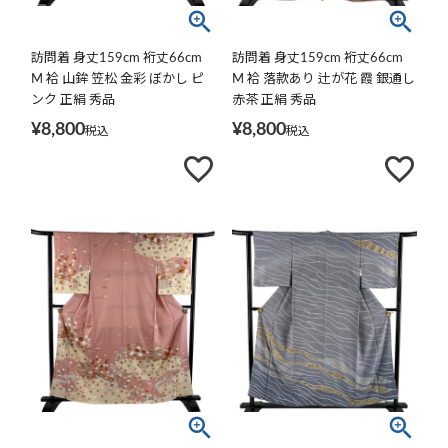
訪問着 身丈159cm 裄丈66cm
訪問着 身丈159cm 裄丈66cm
M 袷 山鉾 笠松 金彩 ぼかし ピ
M 袷 落款あり 辻が花 霞 銀通し
ンク 正絹 秀品
赤茶 正絹 秀品
¥
8,800
¥
8,800
税込
税込