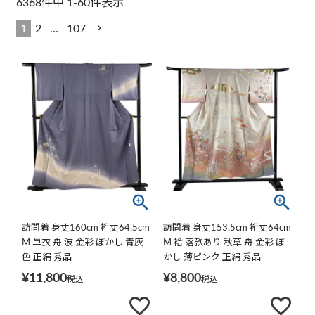
6368
件中
1
-
60
件表示
1
2
…
107
訪問着 身丈160cm 裄丈64.5cm
訪問着 身丈153.5cm 裄丈64cm
M 単衣 舟 波 金彩 ぼかし 青灰
M 袷 落款あり 秋草 舟 金彩 ぼ
色 正絹 秀品
かし 薄ピンク 正絹 秀品
¥
11,800
¥
8,800
税込
税込