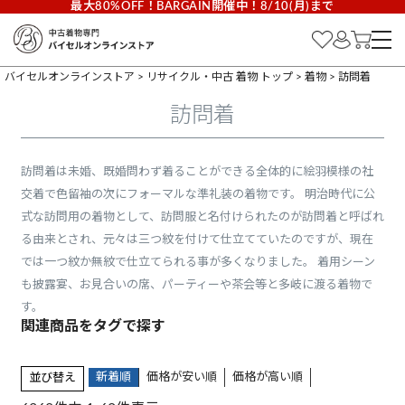
最大80%OFF！BARGAIN開催中！8/10(月)まで
バイセルオンラインストア
リサイクル・中古 着物 トップ
着物
訪問着
訪問着
訪問着は未婚、既婚問わず着ることができる全体的に絵羽模様の社
交着で色留袖の次にフォーマルな準礼装の着物です。 明治時代に公
式な訪問用の着物として、訪問服と名付けられたのが訪問着と呼ばれ
る由来とされ、元々は三つ紋を付けて仕立てていたのですが、現在
では一つ紋か無紋で仕立てられる事が多くなりました。 着用シーン
も披露宴、お見合いの席、パーティーや茶会等と多岐に渡る着物で
す。
新着順
価格が安い順
価格が高い順
並び替え