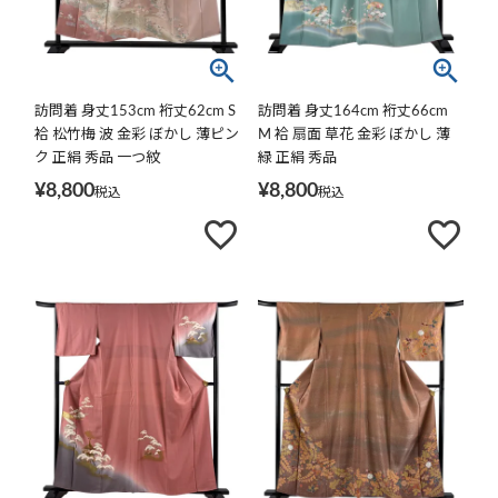
訪問着 身丈153cm 裄丈62cm S
訪問着 身丈164cm 裄丈66cm
袷 松竹梅 波 金彩 ぼかし 薄ピン
M 袷 扇面 草花 金彩 ぼかし 薄
ク 正絹 秀品 一つ紋
緑 正絹 秀品
¥
8,800
¥
8,800
税込
税込