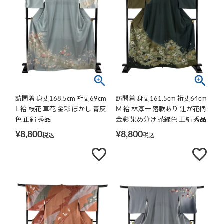
訪問着 身丈168.5cm 裄丈69cm
訪問着 身丈161.5cm 裄丈64cm
L 袷 枝花 草花 金彩 ぼかし 青灰
M 袷 林淳一 落款あり 辻が花柄
色 正絹 秀品
金彩 染め分け 茶緑色 正絹 秀品
¥
8,800
¥
8,800
税込
税込