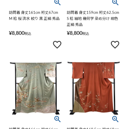
訪問着 身丈161cm 裄丈67cm
訪問着 身丈159cm 裄丈62.5cm
M 袷 桜 流水 絞り 黒 正絹 秀品
S 袷 紬地 幾何学 染め分け 紺色
正絹 秀品
¥
8,800
¥
8,800
税込
税込