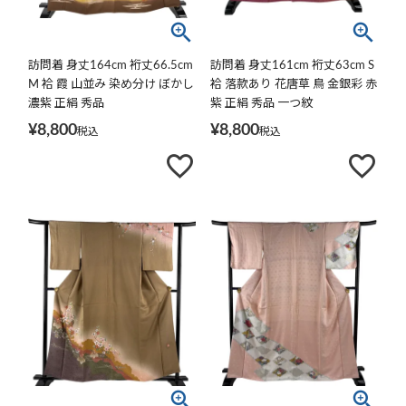
訪問着 身丈164cm 裄丈66.5cm
訪問着 身丈161cm 裄丈63cm S
M 袷 霞 山並み 染め分け ぼかし
袷 落款あり 花唐草 鳥 金銀彩 赤
濃紫 正絹 秀品
紫 正絹 秀品 一つ紋
¥
8,800
¥
8,800
税込
税込