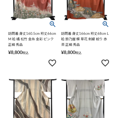
訪問着 身丈160.5cm 裄丈66cm
訪問着 身丈166cm 裄丈68cm L
M 袷 橘 松竹 金糸 金彩 ピンク
袷 鈴乃屋 蝶 草花 刺繍 絞り 赤
正絹 秀品
茶 正絹 秀品
¥
8,800
¥
8,800
税込
税込