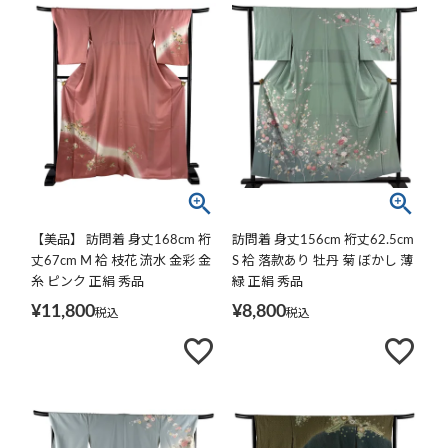
【美品】 訪問着 身丈168cm 裄
訪問着 身丈156cm 裄丈62.5cm
丈67cm M 袷 枝花 流水 金彩 金
S 袷 落款あり 牡丹 菊 ぼかし 薄
糸 ピンク 正絹 秀品
緑 正絹 秀品
¥
11,800
¥
8,800
税込
税込