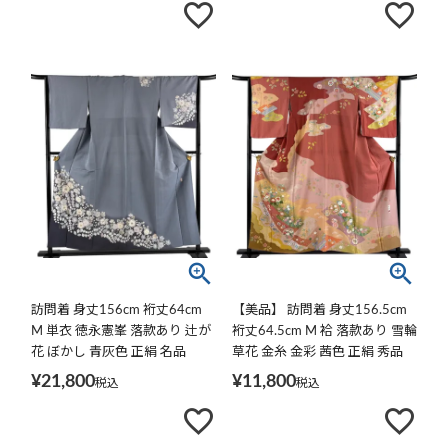
訪問着 身丈156cm 裄丈64cm
【美品】 訪問着 身丈156.5cm
M 単衣 徳永憲峯 落款あり 辻が
裄丈64.5cm M 袷 落款あり 雪輪
花 ぼかし 青灰色 正絹 名品
草花 金糸 金彩 茜色 正絹 秀品
¥
21,800
¥
11,800
税込
税込