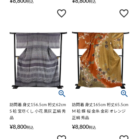
¥
8,800
¥
8,800
税込
税込
訪問着 身丈156.5cm 裄丈62cm
訪問着 身丈165cm 裄丈65.5cm
S 袷 宝尽くし 小花 黒灰 正絹 秀
M 袷 蝶 桜 金糸 金彩 オレンジ
品
正絹 秀品
¥
8,800
¥
8,800
税込
税込