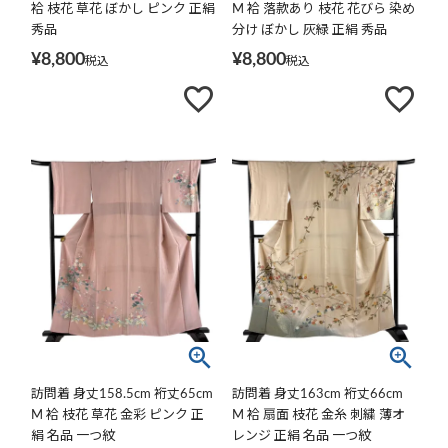
袷 枝花 草花 ぼかし ピンク 正絹
M 袷 落款あり 枝花 花びら 染め
秀品
分け ぼかし 灰緑 正絹 秀品
¥
8,800
¥
8,800
税込
税込
訪問着 身丈158.5cm 裄丈65cm
訪問着 身丈163cm 裄丈66cm
M 袷 枝花 草花 金彩 ピンク 正
M 袷 扇面 枝花 金糸 刺繍 薄オ
絹 名品 一つ紋
レンジ 正絹 名品 一つ紋