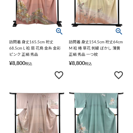
訪問着 身丈165.5cm 裄丈
訪問着 身丈154.5cm 裄丈64cm
68.5cm L 袷 扇 花鳥 金糸 金彩
M 袷 椿 草花 刺繍 ぼかし 薄黄
ピンク 正絹 秀品
正絹 秀品 一つ紋
¥
8,800
¥
8,800
税込
税込