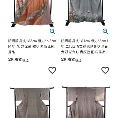
訪問着 身丈163cm 裄丈66.5cm
訪問着 身丈161cm 裄丈68cm L
M 袷 花 霞 金彩 絞り 赤茶 正絹
袷 二代目清次郎 落款あり 草花
秀品
金彩 ぼかし 青灰色 正絹 秀品
¥
8,800
¥
8,800
税込
税込