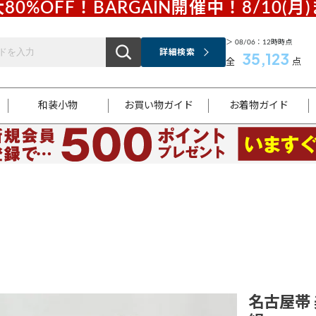
80%OFF！BARGAIN開催中！8/10(月
＞ 08/06：12時時点
詳細検索
35,123
全
点
和装小物
お買い物ガイド
お着物ガイド
ス
お支払いについて
はじめてのお着物ガイド
新規会員登録
着物知識
スタッフブログ
サイズ案内
着物参考サイズ/採寸について
和色チャート集
お問い合わせ
処法
ご返品について
メールマガジンのご登録
着物販売方法について
関連サイト一覧
袋名古屋帯
黒留袖
帯締め
開き名
色留袖
帯揚げ
古屋帯
付下げ
帯締め
丸帯
色無地
作り帯
着物
配送について
商品ランクについて(当店基準)
帯揚げセット
ショール
小紋
浴衣
襦袢
和装コート
名古屋帯 