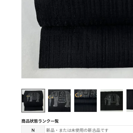
商品状態ランク一覧
N
新品・または未使用の新古品です