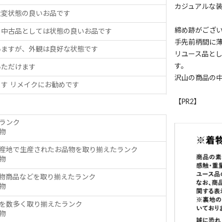
カジュアルな
大変状態の良いお品です
締め跡がござ
、中古品としては状態の良いお品です
手先前柄間に
いますが、外観は良好な状態です
リユース品と
す。
いただけます
沢山の商品の
す リメイクにお勧めです
【PR2】
ランク
物
産地で生産されたお品物を取り揃えたランク
物
物商品などを取り揃えたランク
物
を数多く取り揃えたランク
物