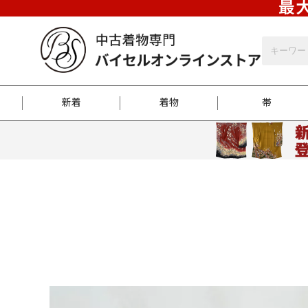
最大
新着
着物
帯
お客様に届くまで
商品お取り寄せサービ
ご注文方法のご案内
お着物がにおう時の対
和装バッグ
訪問着
袋帯
名古屋帯
振袖
反物
梱包方法のご案内
江戸小紋
紬