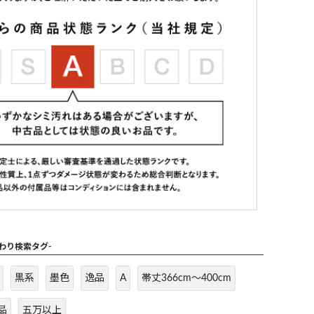
だわり検索タグ-
黒系
墨色
逸品
A
帯丈366cm～400cm
品
五万以上