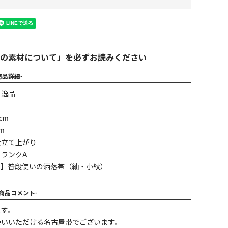
の素材について」を必ずお読みください
商品詳細-
】逸品
cm
m
仕立て上がり
ランクA
ン】普段使いの洒落帯（紬・小紋）
-商品コメント-
ます。
使いいただける名古屋帯でございます。