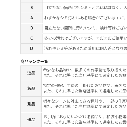
S
目立たない箇所にもシミ・汚れはほぼなく、
A
わずかなシミ汚れはある場合がございますが
B
目立たない箇所に汚れやシミ、焼け等はござ
C
多少の汚れはございますが、まだまだご使用
D
汚れやシミ等があるため着用は個人差となりま
商品ランク一覧
希少なお品物や、数多くの作家物を取り揃えた
逸品
また、それに準じた当店基準にて選定したお品
特定の作家、工房の手掛けたお品物や、著名な
名品
また、それに準じた当店基準にて選定したお品
様々なシーンに対応できる種別や、一部の作家
秀品
また、それに準じた当店基準にて選定したお品
お手頃にお求めいただける商品や、和装小物等
優品
また、それに準じた当店基準にて選定したお品