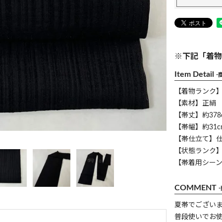
※下記「着物
Item Detail
-
【着物ランク
【素材】正絹
【帯丈】約378
【帯幅】約31c
【帯仕立て】
【状態ランク】
【帯着用シー
COMMENT
夏帯でござい
普段使いでお