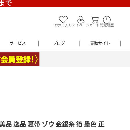
)まで
お気に入り
マイページ
カート
閲覧履歴
サービス
ブログ
買取サイト
よくあるご質問
お買い物診断
半幅帯
帯留め
お召
男性用帯
着物帯
新品
セット
袴
男性用
美品 逸品 夏帯 ゾウ 金銀糸 箔 墨色 正