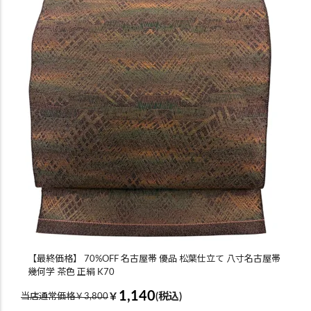
【最終価格】 70%OFF 名古屋帯 優品 松葉仕立て 八寸名古屋帯
幾何学 茶色 正絹 K70
1,140
￥
(税込)
当店通常価格￥3,800