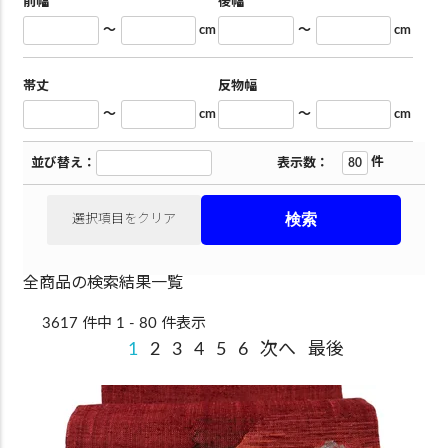
前幅
後幅
～
cm
～
cm
帯丈
反物幅
～
cm
～
cm
件
並び替え：
表示数：
選択項目をクリア
全商品の検索結果一覧
3617 件中 1 - 80 件表示
1
2
3
4
5
6
次へ
最後