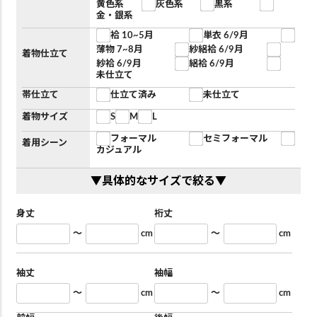
黄色系
灰色系
黒系
金・銀系
袷 10~5月
単衣 6/9月
薄物 7~8月
紗絽袷 6/9月
着物仕立て
紗袷 6/9月
絽袷 6/9月
未仕立て
帯仕立て
仕立て済み
未仕立て
着物サイズ
S
M
L
フォーマル
セミフォーマル
着用シーン
カジュアル
▼具体的なサイズで絞る▼
身丈
裄丈
～
cm
～
cm
袖丈
袖幅
～
cm
～
cm