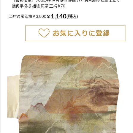
【最終価格】 70%OFF 名古屋帯 優品 八寸名古屋帯 松葉仕立て
幾何学模様 組紐 灰茶 正絹 K70
1,140
￥
(税込)
当店通常価格￥3,800