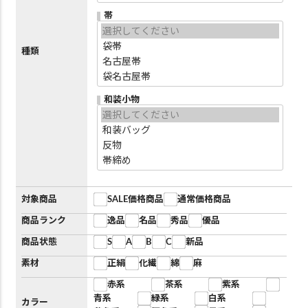
帯
種類
和装小物
対象商品
SALE価格商品
通常価格商品
商品ランク
逸品
名品
秀品
優品
商品状態
S
A
B
C
新品
素材
正絹
化繊
綿
麻
赤系
茶系
紫系
青系
緑系
白系
カラー