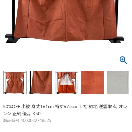
50%OFF 小紋 身丈161cm 裄丈67.5cm L 袷 紬地 逆雲取 菊 オレ
ンジ 正絹 優品 K50
商品番号
4000032748525