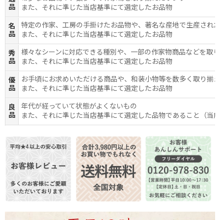
品
また、それに準じた当店基準にて選定したお品物
特定の作家、工房の手掛けたお品物や、著名な産地で生産され
名
品
また、それに準じた当店基準にて選定したお品物
様々なシーンに対応できる種別や、一部の作家物商品などを取
秀
品
また、それに準じた当店基準にて選定したお品物
お手頃にお求めいただける商品や、和装小物等を数多く取り揃
優
品
また、それに準じた当店基準にて選定したお品物
年代が経っていて状態がよくないもの
良
品
また、それに準じた当店基準にて選定した品物であること（当