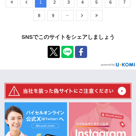
​1
​2
​3
​4
​5
​6
​7
​8
​9
SNSでこのサイトをシェアしましょう