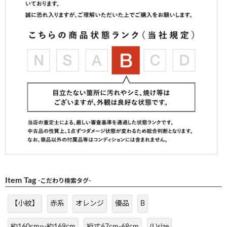
Item Tag
-こだわり検索タグ-
【小紋】
赤系
オレンジ
優品
B
約160cm～約169cm
裄丈67cm-68cm
(L)size