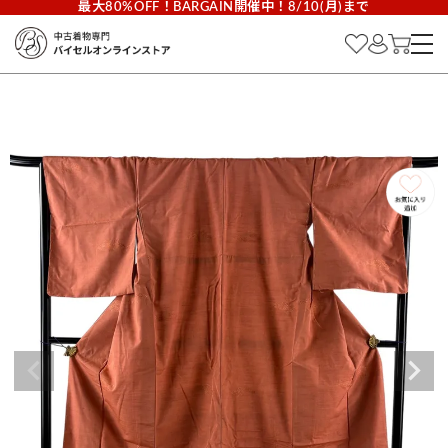
最大80%OFF！BARGAIN開催中！8/10(月)まで