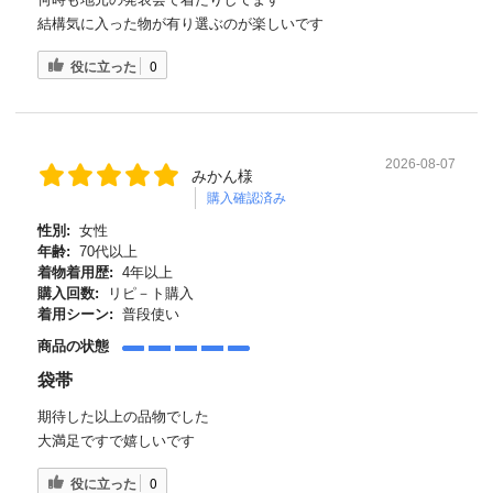
結構気に入った物が有り選ぶのが楽しいです
役に立った
0
2026-08-07
みかん様
購入確認済み
性別:
女性
年齢:
70代以上
着物着用歴:
4年以上
購入回数:
リピ－ト購入
着用シーン:
普段使い
商品の状態
袋帯
期待した以上の品物でした
大満足ですで嬉しいです
役に立った
0