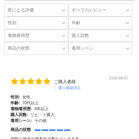
2026-08-07
ご購入者様
購入確認済み
性別:
女性
年齢:
70代以上
着物着用歴:
4年以上
購入回数:
リピ－ト購入
着用シーン:
その他
商品の状態
何時も地元の発表会で着たりしてます