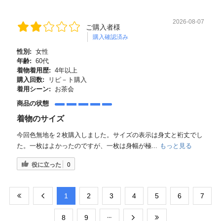
2026-08-07
ご購入者様
購入確認済み
性別:
女性
年齢:
60代
着物着用歴:
4年以上
購入回数:
リピ－ト購入
着用シーン:
お茶会
商品の状態
着物のサイズ
今回色無地を２枚購入しました。サイズの表示は身丈と裄丈でし
た。一枚はよかったのですが、一枚は身幅が極...
もっと見る
役に立った
0
​1
​2
​3
​4
​5
​6
​7
​8
​9