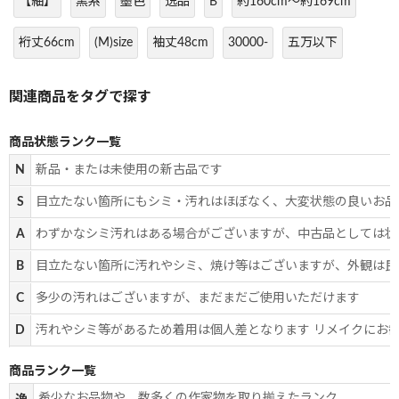
【紬】
黒系
墨色
逸品
B
約160cm～約169cm
裄丈66cm
(M)size
袖丈48cm
30000-
五万以下
商品状態ランク一覧
N
新品・または未使用の新古品です
S
目立たない箇所にもシミ・汚れはほぼなく、大変状態の良いお品
A
わずかなシミ汚れはある場合がございますが、中古品としては状
B
目立たない箇所に汚れやシミ、焼け等はございますが、外観は良
C
多少の汚れはございますが、まだまだご使用いただけます
D
汚れやシミ等があるため着用は個人差となります リメイクにお
商品ランク一覧
希少なお品物や、数多くの作家物を取り揃えたランク