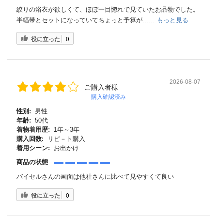
絞りの浴衣が欲しくて、ほぼ一目惚れで見ていたお品物でした。
半幅帯とセットになっていてちょっと予算が…...
もっと見る
役に立った
0
2026-08-07
ご購入者様
購入確認済み
性別:
男性
年齢:
50代
着物着用歴:
1年～3年
購入回数:
リピ－ト購入
着用シーン:
お出かけ
商品の状態
バイセルさんの画面は他社さんに比べて見やすくて良い
役に立った
0