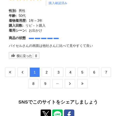
購入確認済み
性別:
男性
年齢:
50代
着物着用歴:
1年～3年
購入回数:
リピ－ト購入
着用シーン:
お出かけ
商品の状態
バイセルさんの画面は他社さんに比べて見やすくて良い
役に立った
0
​1
​2
​3
​4
​5
​6
​7
​8
​9
SNSでこのサイトをシェアしましょう