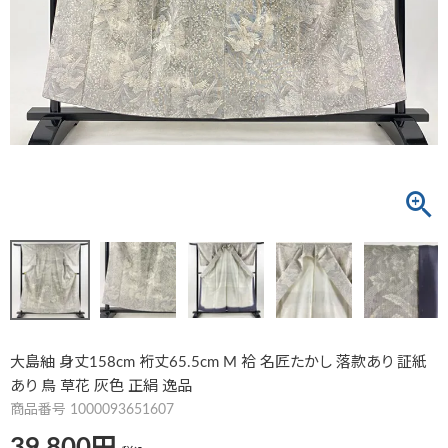
大島紬 身丈158cm 裄丈65.5cm M 袷 名匠たかし 落款あり 証紙
あり 鳥 草花 灰色 正絹 逸品
商品番号
1000093651607