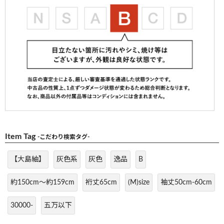
Item Tag
-こだわり検索タグ-
【大島紬】
灰色系
灰色
逸品
B
約150cm～約159cm
裄丈65cm
(M)size
袖丈50cm-60cm
30000-
五万以下