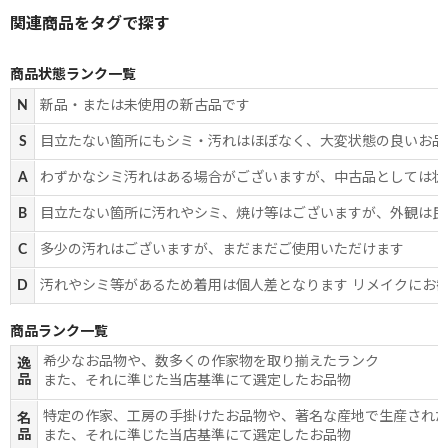
商品状態ランク一覧
N
新品・または未使用の新古品です
S
目立たない箇所にもシミ・汚れはほぼなく、大変状態の良いお品
A
わずかなシミ汚れはある場合がございますが、中古品としては状
B
目立たない箇所に汚れやシミ、焼け等はございますが、外観は良
C
多少の汚れはございますが、まだまだご使用いただけます
D
汚れやシミ等があるため着用は個人差となります リメイクにお
商品ランク一覧
希少なお品物や、数多くの作家物を取り揃えたランク
逸
品
また、それに準じた当店基準にて選定したお品物
特定の作家、工房の手掛けたお品物や、著名な産地で生産され
名
品
また、それに準じた当店基準にて選定したお品物