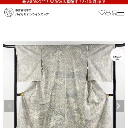
最大80%OFF！BARGAIN開催中！8/10(月)まで