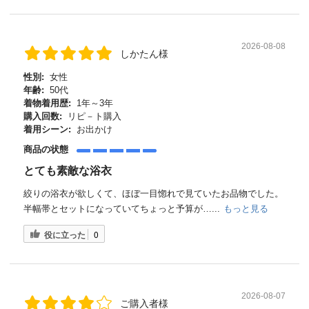
2026-08-08
しかたん様
性別:
女性
年齢:
50代
着物着用歴:
1年～3年
購入回数:
リピ－ト購入
着用シーン:
お出かけ
商品の状態
とても素敵な浴衣
絞りの浴衣が欲しくて、ほぼ一目惚れで見ていたお品物でした。
半幅帯とセットになっていてちょっと予算が…...
もっと見る
役に立った
0
2026-08-07
ご購入者様