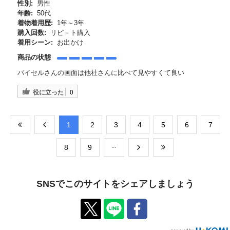
性別:
男性
年齢:
50代
着物着用歴:
1年～3年
購入回数:
リピ－ト購入
着用シーン:
お出かけ
商品の状態
バイセルさんの画面は他社さんに比べて見やすくて良い
役に立った
0
​1
​2
​3
​4
​5
​6
​7
​8
​9
SNSでこのサイトをシェアしましょう