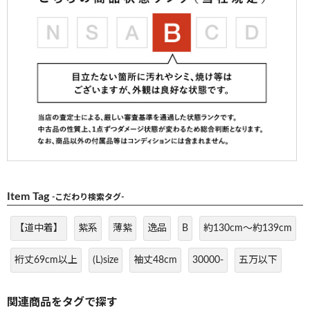
Item Tag
-こだわり検索タグ-
【道中着】
紫系
薄紫
逸品
B
約130cm～約139cm
裄丈69cm以上
(L)size
袖丈48cm
30000-
五万以下