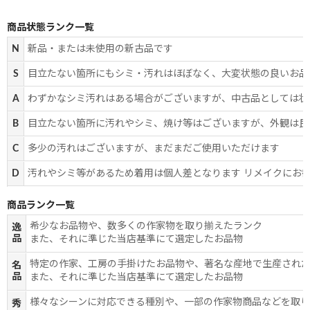
商品状態ランク一覧
N
新品・または未使用の新古品です
S
目立たない箇所にもシミ・汚れはほぼなく、大変状態の良いお品
A
わずかなシミ汚れはある場合がございますが、中古品としては状
B
目立たない箇所に汚れやシミ、焼け等はございますが、外観は良
C
多少の汚れはございますが、まだまだご使用いただけます
D
汚れやシミ等があるため着用は個人差となります リメイクにお
商品ランク一覧
希少なお品物や、数多くの作家物を取り揃えたランク
逸
品
また、それに準じた当店基準にて選定したお品物
特定の作家、工房の手掛けたお品物や、著名な産地で生産され
名
品
また、それに準じた当店基準にて選定したお品物
様々なシーンに対応できる種別や、一部の作家物商品などを取
秀