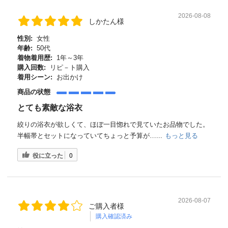
2026-08-08
しかたん様
性別:
女性
年齢:
50代
着物着用歴:
1年～3年
購入回数:
リピ－ト購入
着用シーン:
お出かけ
商品の状態
とても素敵な浴衣
絞りの浴衣が欲しくて、ほぼ一目惚れで見ていたお品物でした。
半幅帯とセットになっていてちょっと予算が…...
もっと見る
役に立った
0
2026-08-07
ご購入者様
購入確認済み