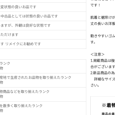
です！
大変状態の良いお品です
、中古品としては状態の良いお品です
肌着と裾除け
丈の長いお洋
いますが、外観は良好な状態です
いただけます
動きやすいゴ
す。
す リメイクにお勧めです
＜注意＞
1.掲載商品は
ランク
合がございま
物
2.新品商品の
産地で生産されたお品物を取り揃えたランク
詳細なサイズ
物
さい。
物商品などを取り揃えたランク
物
を数多く取り揃えたランク
物