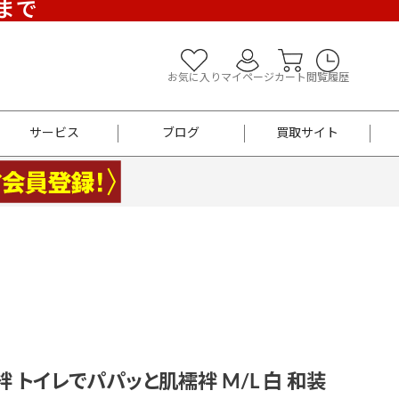
)まで
お気に入り
マイページ
カート
閲覧履歴
サービス
ブログ
買取サイト
よくあるご質問
お買い物診断
半幅帯
帯留め
お召
男性用帯
着物帯
新品
セット
袴
男性用
袢 トイレでパパッと肌襦袢 M/L 白 和装