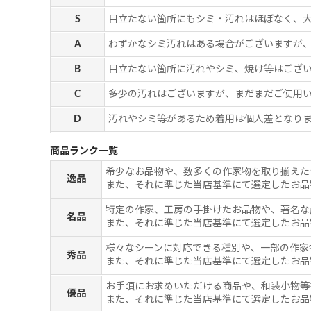
S
目立たない箇所にもシミ・汚れはほぼなく、
A
わずかなシミ汚れはある場合がございますが
B
目立たない箇所に汚れやシミ、焼け等はござ
C
多少の汚れはございますが、まだまだご使用
D
汚れやシミ等があるため着用は個人差となりま
商品ランク一覧
希少なお品物や、数多くの作家物を取り揃えた
逸品
また、それに準じた当店基準にて選定したお品
特定の作家、工房の手掛けたお品物や、著名な
名品
また、それに準じた当店基準にて選定したお品
様々なシーンに対応できる種別や、一部の作家
秀品
また、それに準じた当店基準にて選定したお品
お手頃にお求めいただける商品や、和装小物等
優品
また、それに準じた当店基準にて選定したお品