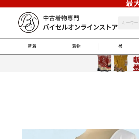
最大
新着
着物
帯
お客様に届くまで
商品お取り寄せサービ
ご注文方法のご案内
お着物がにおう時の対
和装バッグ
訪問着
袋帯
名古屋帯
振袖
反物
梱包方法のご案内
江戸小紋
紬