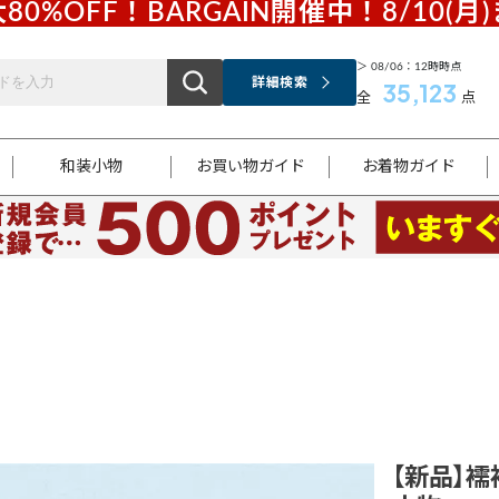
80%OFF！BARGAIN開催中！8/10(月
＞ 08/06：12時時点
詳細検索
35,123
全
点
和装小物
お買い物ガイド
お着物ガイド
ス
お支払いについて
はじめてのお着物ガイド
新規会員登録
着物知識
スタッフブログ
サイズ案内
着物参考サイズ/採寸について
和色チャート集
お問い合わせ
処法
ご返品について
メールマガジンのご登録
着物販売方法について
関連サイト一覧
袋名古屋帯
黒留袖
帯締め
開き名
色留袖
帯揚げ
古屋帯
付下げ
帯締め
丸帯
色無地
作り帯
着物
配送について
商品ランクについて(当店基準)
帯揚げセット
ショール
小紋
浴衣
襦袢
和装コート
【新品】襦