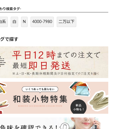
だわり検索タグ-
白系
白
N
4000-7980
二万以下