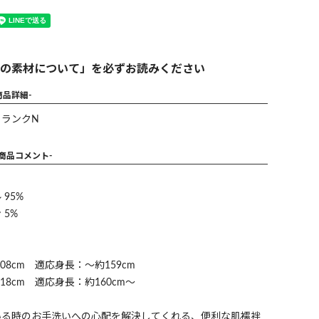
の素材について」を必ずお読みください
商品詳細-
】ランクN
-商品コメント-
95%
5%
8cm 適応身長：～約159cm
8cm 適応身長：約160cm～
いる時のお手洗いへの心配を解決してくれる、便利な肌襦袢