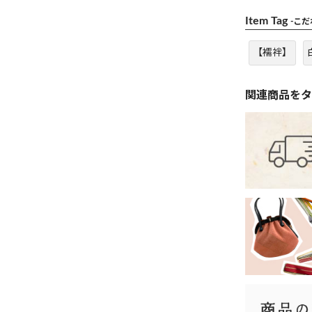
Item Tag
-こ
【襦袢】