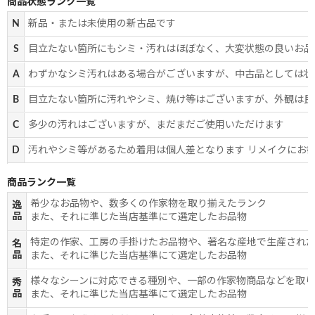
商品状態ランク一覧
N
新品・または未使用の新古品です
S
目立たない箇所にもシミ・汚れはほぼなく、大変状態の良いお品
A
わずかなシミ汚れはある場合がございますが、中古品としては状
B
目立たない箇所に汚れやシミ、焼け等はございますが、外観は良
C
多少の汚れはございますが、まだまだご使用いただけます
D
汚れやシミ等があるため着用は個人差となります リメイクにお
商品ランク一覧
希少なお品物や、数多くの作家物を取り揃えたランク
逸
品
また、それに準じた当店基準にて選定したお品物
特定の作家、工房の手掛けたお品物や、著名な産地で生産され
名
品
また、それに準じた当店基準にて選定したお品物
様々なシーンに対応できる種別や、一部の作家物商品などを取
秀
品
また、それに準じた当店基準にて選定したお品物