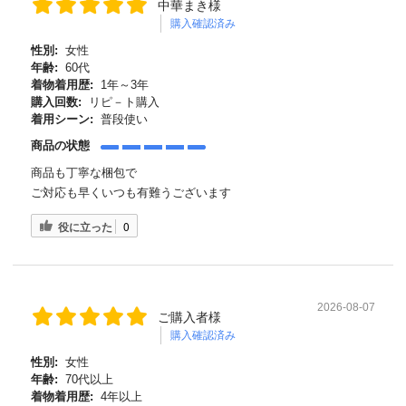
中華まき様
購入確認済み
性別:
女性
年齢:
60代
着物着用歴:
1年～3年
購入回数:
リピ－ト購入
着用シーン:
普段使い
商品の状態
商品も丁寧な梱包で
ご対応も早くいつも有難うございます
役に立った
0
2026-08-07
ご購入者様
購入確認済み
性別:
女性
年齢:
70代以上
着物着用歴:
4年以上