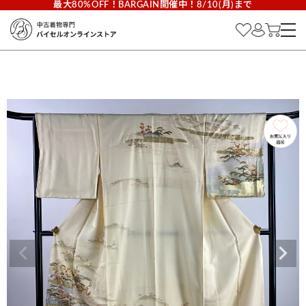
最大80%OFF！BARGAIN開催中！8/10(月)まで