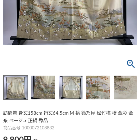
訪問着 身丈158cm 裄丈64.5cm M 袷 鈴乃屋 松竹梅 橋 金彩 金
糸 ベージュ 正絹 秀品
商品番号
1000072108832