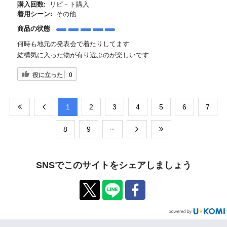
購入回数:
リピ－ト購入
着用シーン:
その他
商品の状態
何時も地元の発表会で着たりしてます
結構気に入った物が有り選ぶのが楽しいです
役に立った
0
​1
​2
​3
​4
​5
​6
​7
​8
​9
SNSでこのサイトをシェアしましょう