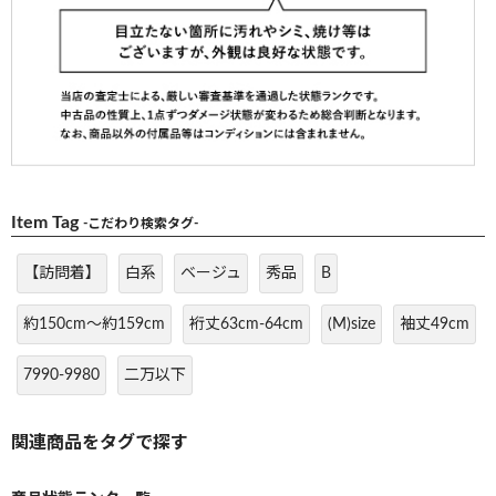
Item Tag
-こだわり検索タグ-
【訪問着】
白系
ベージュ
秀品
B
約150cm～約159cm
裄丈63cm-64cm
(M)size
袖丈49cm
7990-9980
二万以下