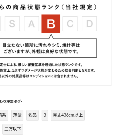
だわり検索タグ-
紫系
薄紫
名品
B
帯丈436cm以上
二万以下