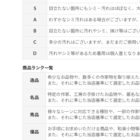
S
目立たない箇所にもシミ・汚れはほぼなく、
A
わずかなシミ汚れはある場合がございますが
B
目立たない箇所に汚れやシミ、焼け等はござ
C
多少の汚れはございますが、まだまだご使用
D
汚れやシミ等があるため着用は個人差となりま
商品ランク一覧
希少なお品物や、数多くの作家物を取り揃えた
逸品
また、それに準じた当店基準にて選定したお品
特定の作家、工房の手掛けたお品物や、著名な
名品
また、それに準じた当店基準にて選定したお品
様々なシーンに対応できる種別や、一部の作家
秀品
また、それに準じた当店基準にて選定したお品
お手頃にお求めいただける商品や、和装小物等
優品
また、それに準じた当店基準にて選定したお品