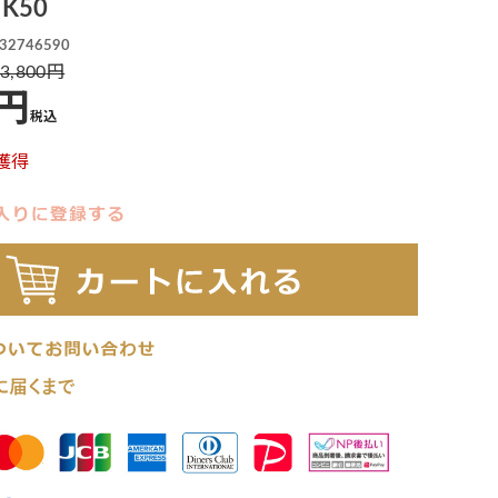
K50
32746590
3,800
税込
獲得