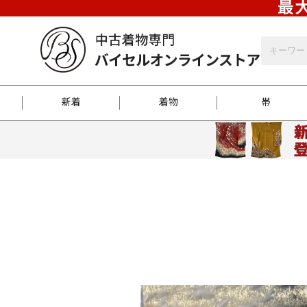
最大
新着
着物
帯
お客様に届くまで
商品お取り寄せサービ
ご注文方法のご案内
お着物がにおう時の対
和装バッグ
訪問着
袋帯
名古屋帯
振袖
反物
梱包方法のご案内
江戸小紋
紬