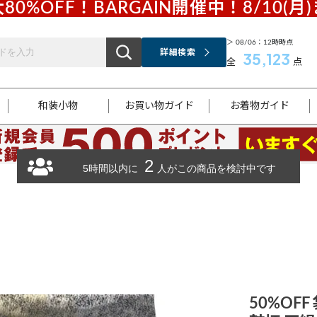
80%OFF！BARGAIN開催中！8/10(月
＞ 08/06：12時時点
詳細検索
35,123
全
点
和装小物
お買い物ガイド
お着物ガイド
2
ス
お支払いについて
はじめてのお着物ガイド
新規会員登録
着物知識
スタッフブログ
サイズ案内
着物参考サイズ/採寸について
和色チャート集
お問い合わせ
5時間以内に
人がこの商品を検討中です
処法
ご返品について
メールマガジンのご登録
着物販売方法について
関連サイト一覧
袋名古屋帯
黒留袖
帯締め
開き名
色留袖
帯揚げ
古屋帯
付下げ
帯締め
丸帯
色無地
作り帯
着物
配送について
商品ランクについて(当店基準)
帯揚げセット
ショール
小紋
浴衣
襦袢
和装コート
50%OFF