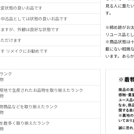
見る人に重た
大変状態の良いお品です
す。
、中古品としては状態の良いお品です
※締め跡がお
いますが、外観は良好な状態です
リユース品と
いただけます
※商品状態は
載にない軽微
す リメイクにお勧めです
います。あら
ランク
物
産地で生産されたお品物を取り揃えたランク
物
物商品などを取り揃えたランク
物
を数多く取り揃えたランク
物