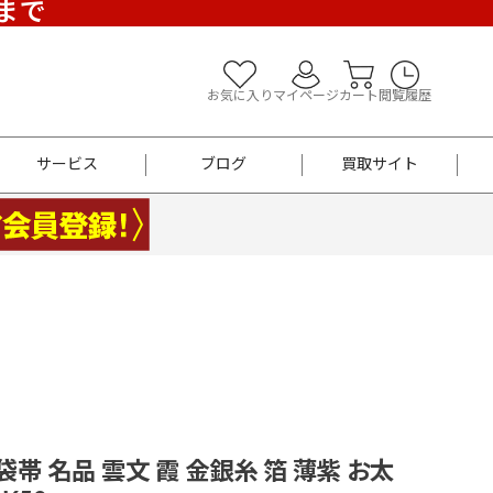
)まで
お気に入り
マイページ
カート
閲覧履歴
サービス
ブログ
買取サイト
よくあるご質問
お買い物診断
半幅帯
帯留め
お召
男性用帯
着物帯
新品
セット
袴
男性用
 袋帯 名品 雲文 霞 金銀糸 箔 薄紫 お太