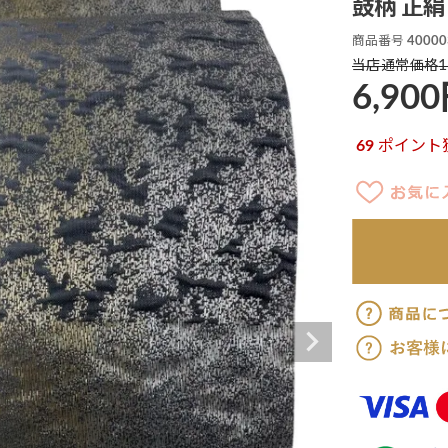
鼓柄 正絹 
商品番号
40000
1
当店通常価格
6,900
69
ポイント