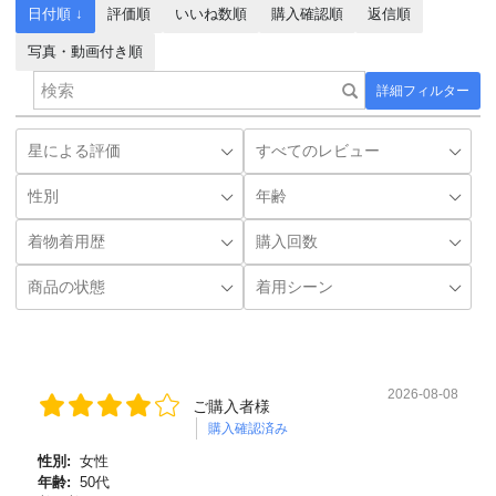
日付順 ↓
評価順
いいね数順
購入確認順
返信順
写真・動画付き順
詳細フィルター
2026-08-08
ご購入者様
購入確認済み
性別:
女性
年齢:
50代