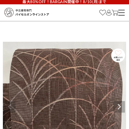
最大80%OFF！BARGAIN開催中！8/10(月)まで