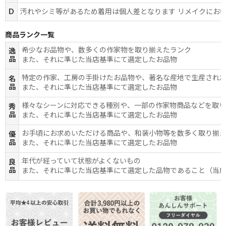
D
汚れやシミ等があるため着用は個人差となります リメイクにお
商品ランク一覧
希少なお品物や、数多くの作家物を取り揃えたランク
逸
品
また、それに準じた当店基準にて選定したお品物
特定の作家、工房の手掛けたお品物や、著名な産地で生産され
名
品
また、それに準じた当店基準にて選定したお品物
様々なシーンに対応できる種別や、一部の作家物商品などを取
秀
品
また、それに準じた当店基準にて選定したお品物
お手頃にお求めいただける商品や、和装小物等を数多く取り揃
優
品
また、それに準じた当店基準にて選定したお品物
年代が経っていて状態がよくないもの
良
品
また、それに準じた当店基準にて選定した品物であること（当