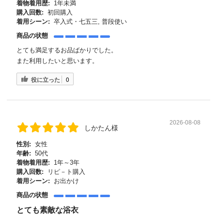
着物着用歴:
1年未満
購入回数:
初回購入
着用シーン:
卒入式・七五三, 普段使い
商品の状態
とても満足するお品ばかりでした。
また利用したいと思います。
役に立った
0
2026-08-08
しかたん様
性別:
女性
年齢:
50代
着物着用歴:
1年～3年
購入回数:
リピ－ト購入
着用シーン:
お出かけ
商品の状態
とても素敵な浴衣