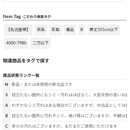
Item Tag
-こだわり検索タグ-
【名古屋帯】
茶系
茶紫
優品
B
帯丈355cm以下
4000-7980
二万以下
商品状態ランク一覧
N
新品・または未使用の新古品です
S
目立たない箇所にもシミ・汚れはほぼなく、大変状態の良いお品
A
わずかなシミ汚れはある場合がございますが、中古品としては状
B
目立たない箇所に汚れやシミ、焼け等はございますが、外観は良
C
多少の汚れはございますが、まだまだご使用いただけます