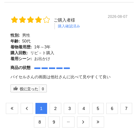
2026-08-07
ご購入者様
購入確認済み
性別:
男性
年齢:
50代
着物着用歴:
1年～3年
購入回数:
リピ－ト購入
着用シーン:
お出かけ
商品の状態
バイセルさんの画面は他社さんに比べて見やすくて良い
役に立った
0
​1
​2
​3
​4
​5
​6
​7
​8
​9