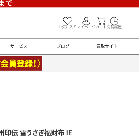
)まで
お気に入り
マイページ
カート
閲覧履歴
サービス
ブログ
買取サイト
よくあるご質問
お買い物診断
半幅帯
帯留め
お召
男性用帯
着物帯
新品
セット
袴
男性用
州印伝 雪うさぎ福財布 IE