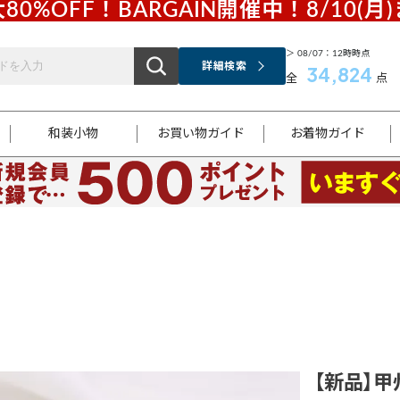
80%OFF！BARGAIN開催中！8/10(月
＞ 08/07：12時時点
詳細検索
34,824
全
点
和装小物
お買い物ガイド
お着物ガイド
ス
お支払いについて
はじめてのお着物ガイド
新規会員登録
着物知識
スタッフブログ
サイズ案内
着物参考サイズ/採寸について
和色チャート集
お問い合わせ
処法
ご返品について
メールマガジンのご登録
着物販売方法について
関連サイト一覧
袋名古屋帯
黒留袖
帯締め
開き名
色留袖
帯揚げ
古屋帯
付下げ
帯締め
丸帯
色無地
作り帯
着物
配送について
商品ランクについて(当店基準)
帯揚げセット
ショール
小紋
浴衣
襦袢
和装コート
【新品】甲