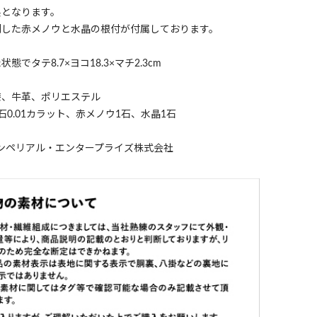
製となります。
刻した赤メノウと水晶の根付が付属しております。
態でタテ8.7×ヨコ18.3×マチ2.3cm
漆、牛革、ポリエステル
石0.01カラット、赤メノウ1石、水晶1石
ンペリアル・エンタープライズ株式会社