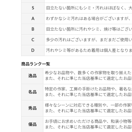
S
目立たない箇所にもシミ・汚れはほぼなく、
A
わずかなシミ汚れはある場合がございますが
B
目立たない箇所に汚れやシミ、焼け等はござ
C
多少の汚れはございますが、まだまだご使用
D
汚れやシミ等があるため着用は個人差となりま
商品ランク一覧
希少なお品物や、数多くの作家物を取り揃えた
逸品
また、それに準じた当店基準にて選定したお品
特定の作家、工房の手掛けたお品物や、著名な
名品
また、それに準じた当店基準にて選定したお品
様々なシーンに対応できる種別や、一部の作家
秀品
また、それに準じた当店基準にて選定したお品
お手頃にお求めいただける商品や、和装小物等
優品
また、それに準じた当店基準にて選定したお品