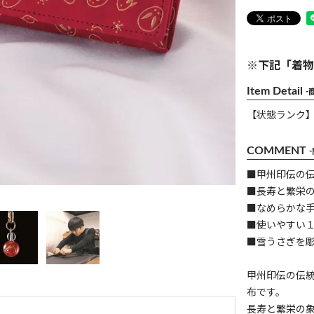
※下記「着物
Item Detail
-
【状態ランク
COMMENT
■甲州印伝の
■長寿と繁栄の
■なめらかな
■使いやすい
■雪うさぎを
甲州印伝の伝統
布です。
長寿と繁栄の象