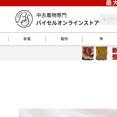
最大
新着
着物
帯
お客様に届くまで
商品お取り寄せサービ
ご注文方法のご案内
お着物がにおう時の対
和装バッグ
訪問着
袋帯
名古屋帯
振袖
反物
梱包方法のご案内
江戸小紋
紬