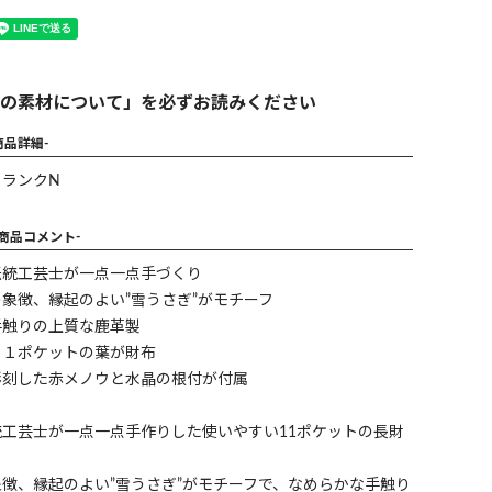
の素材について」を必ずお読みください
商品詳細-
】ランクN
-商品コメント-
伝統工芸士が一点一点手づくり
象徴、縁起のよい”雪うさぎ”がモチーフ
手触りの上質な鹿革製
１１ポケットの葉が財布
彫刻した赤メノウと水晶の根付が付属
工芸士が一点一点手作りした使いやすい11ポケットの長財
徴、縁起のよい”雪うさぎ”がモチーフで、なめらかな手触り