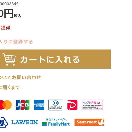
00003345
0
税込
ト獲得