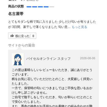
商品の状態
名古屋帯
とてもモダンな柄で気に入りました 少しだけ匂いが有りました
が 3日間、家干しで薄くなりました 匂い意...
もっと見る
役に立った
0
サイトからの返信
バイセルオンライン スタッフ
2026-08-06
この度は素晴らしいレビューをいただき、誠にありがとう
ございます。
柄をお気に召していただけたとのこと、大変嬉しく拝見い
たしました。
一方で、保管時の匂いにつきましてはご不快な思いをおか
けし申し訳ございません。
ご自宅で陰干しをしていただき、匂いが和らいだとのこと
で安心いたしました。
また、墨色の地色がお手持ちのお着物との組み合わせが難