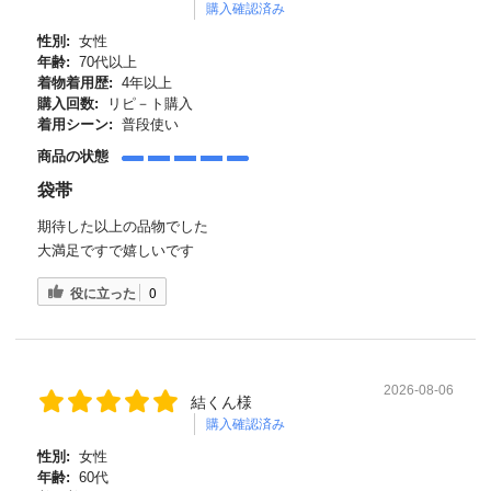
購入確認済み
性別:
女性
年齢:
70代以上
着物着用歴:
4年以上
購入回数:
リピ－ト購入
着用シーン:
普段使い
商品の状態
袋帯
期待した以上の品物でした
大満足ですで嬉しいです
役に立った
0
2026-08-06
結くん様
購入確認済み
性別:
女性
年齢:
60代