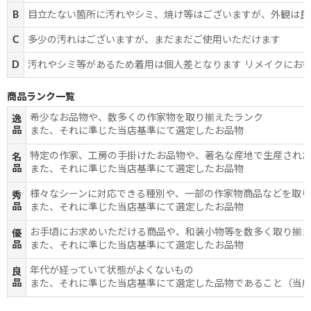
B
目立たない箇所に汚れやシミ、焼け等はございますが、外観は良
C
多少の汚れはございますが、まだまだご使用いただけます
D
汚れやシミ等があるため着用は個人差となります リメイクにお
商品ランク一覧
希少なお品物や、数多くの作家物を取り揃えたランク
逸
品
また、それに準じた当店基準にて選定したお品物
特定の作家、工房の手掛けたお品物や、著名な産地で生産され
名
品
また、それに準じた当店基準にて選定したお品物
様々なシーンに対応できる種別や、一部の作家物商品などを取
秀
品
また、それに準じた当店基準にて選定したお品物
お手頃にお求めいただける商品や、和装小物等を数多く取り揃
優
品
また、それに準じた当店基準にて選定したお品物
年代が経っていて状態がよくないもの
良
品
また、それに準じた当店基準にて選定した品物であること（当