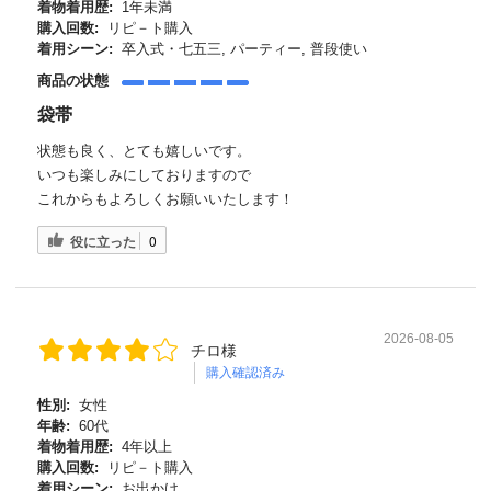
着物着用歴:
1年未満
購入回数:
リピ－ト購入
着用シーン:
卒入式・七五三, パーティー, 普段使い
商品の状態
袋帯
状態も良く、とても嬉しいです。
いつも楽しみにしておりますので
これからもよろしくお願いいたします！
役に立った
0
2026-08-05
チロ様
購入確認済み
性別:
女性
年齢:
60代
着物着用歴:
4年以上
購入回数:
リピ－ト購入
着用シーン:
お出かけ