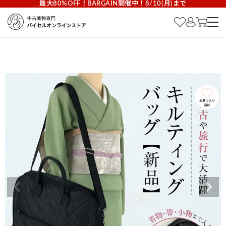
最大80%OFF！BARGAIN開催中！8/10(月)まで