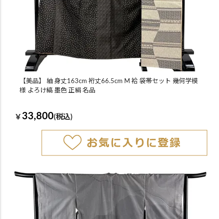
【美品】 紬 身丈163cm 裄丈66.5cm M 袷 袋帯セット 幾何学模
様 よろけ縞 墨色 正絹 名品
33,800
￥
(税込)