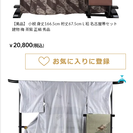
【美品】 小紋 身丈166.5cm 裄丈67.5cm L 袷 名古屋帯セット
建物 梅 茶紫 正絹 秀品
20,800
￥
(税込)
New