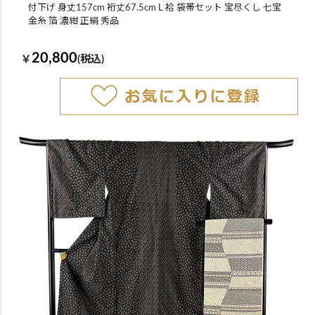
付下げ 身丈157cm 裄丈67.5cm L 袷 袋帯セット 宝尽くし 七宝
金糸 箔 濃紺 正絹 秀品
20,800
￥
(税込)