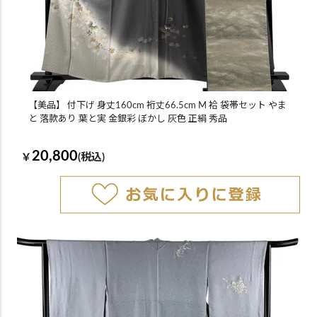
【美品】 付下げ 身丈160cm 裄丈66.5cm M 袷 袋帯セット やま
と 落款あり 葉と実 金銀彩 ぼかし 灰色 正絹 秀品
20,800
￥
(税込)