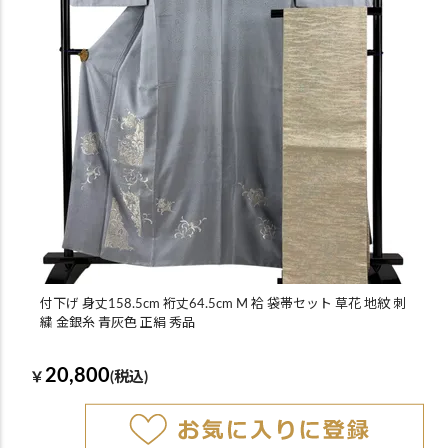
付下げ 身丈158.5cm 裄丈64.5cm M 袷 袋帯セット 草花 地紋 刺
繍 金銀糸 青灰色 正絹 秀品
20,800
￥
(税込)