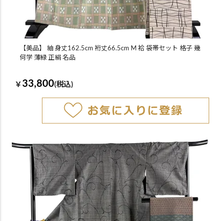
【美品】 紬 身丈162.5cm 裄丈66.5cm M 袷 袋帯セット 格子 幾
何学 薄緑 正絹 名品
33,800
￥
(税込)