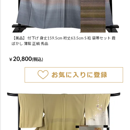
【美品】 付下げ 身丈159.5cm 裄丈63.5cm S 袷 袋帯セット 霞
ぼかし 薄紫 正絹 秀品
20,800
￥
(税込)