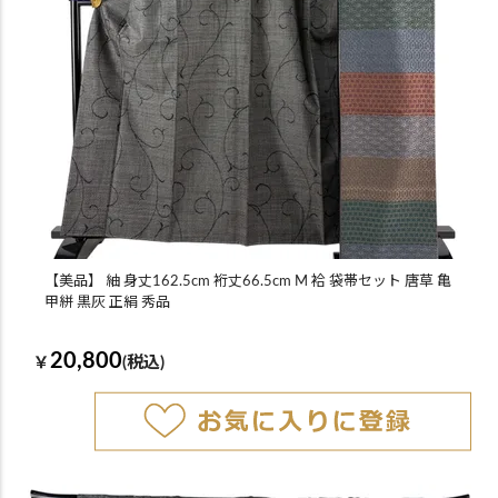
【美品】 紬 身丈162.5cm 裄丈66.5cm M 袷 袋帯セット 唐草 亀
甲絣 黒灰 正絹 秀品
20,800
￥
(税込)