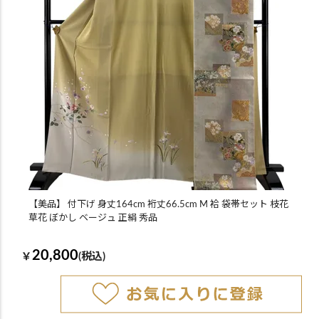
【美品】 付下げ 身丈164cm 裄丈66.5cm M 袷 袋帯セット 枝花
草花 ぼかし ベージュ 正絹 秀品
20,800
￥
(税込)