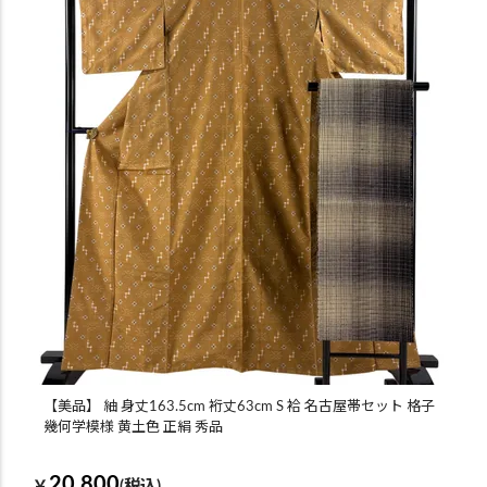
【美品】 紬 身丈163.5cm 裄丈63cm S 袷 名古屋帯セット 格子
幾何学模様 黄土色 正絹 秀品
20,800
￥
(税込)