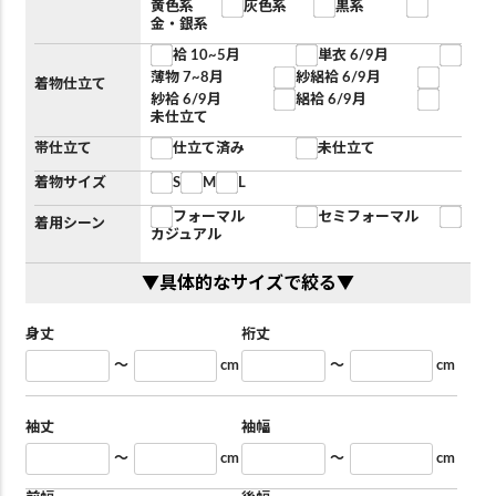
黄色系
灰色系
黒系
金・銀系
袷 10~5月
単衣 6/9月
薄物 7~8月
紗絽袷 6/9月
着物仕立て
紗袷 6/9月
絽袷 6/9月
未仕立て
帯仕立て
仕立て済み
未仕立て
着物サイズ
S
M
L
フォーマル
セミフォーマル
着用シーン
カジュアル
▼具体的なサイズで絞る▼
身丈
裄丈
～
cm
～
cm
袖丈
袖幅
～
cm
～
cm