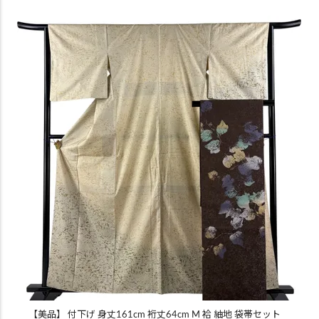
【美品】 付下げ 身丈161cm 裄丈64cm M 袷 紬地 袋帯セット