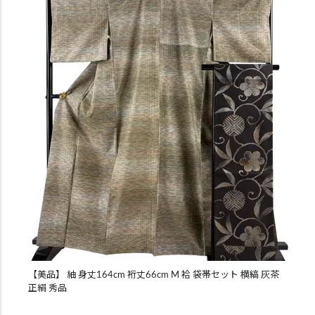
【美品】 紬 身丈164cm 裄丈66cm M 袷 袋帯セット 横縞 灰茶
正絹 秀品