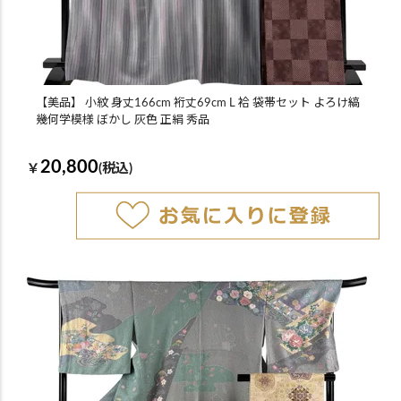
【美品】 小紋 身丈166cm 裄丈69cm L 袷 袋帯セット よろけ縞
幾何学模様 ぼかし 灰色 正絹 秀品
20,800
￥
(税込)