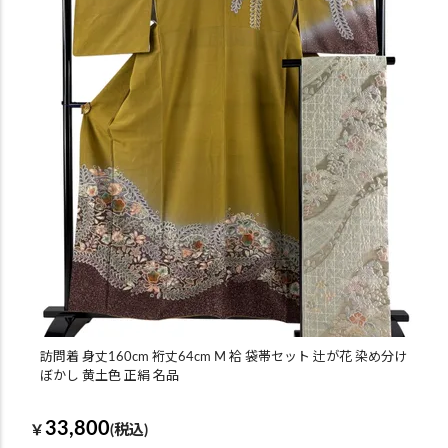
訪問着 身丈160cm 裄丈64cm M 袷 袋帯セット 辻が花 染め分け
ぼかし 黄土色 正絹 名品
33,800
￥
(税込)