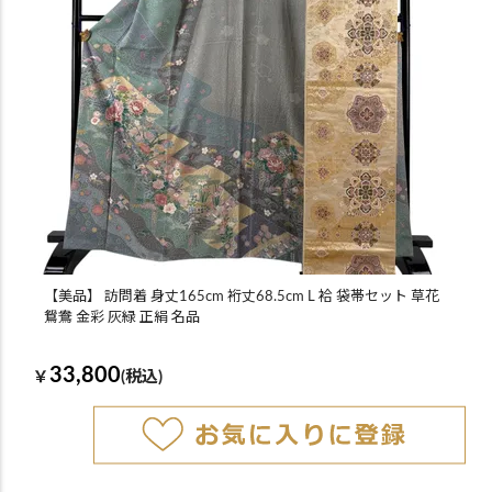
【美品】 訪問着 身丈165cm 裄丈68.5cm L 袷 袋帯セット 草花
鴛鴦 金彩 灰緑 正絹 名品
33,800
￥
(税込)