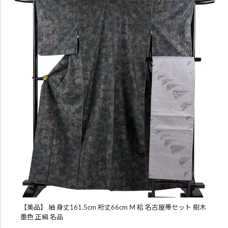
【美品】 紬 身丈161.5cm 裄丈66cm M 袷 名古屋帯セット 樹木
墨色 正絹 名品