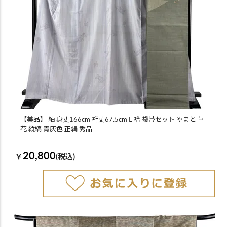
【美品】 紬 身丈166cm 裄丈67.5cm L 袷 袋帯セット やまと 草
花 縦縞 青灰色 正絹 秀品
20,800
￥
(税込)