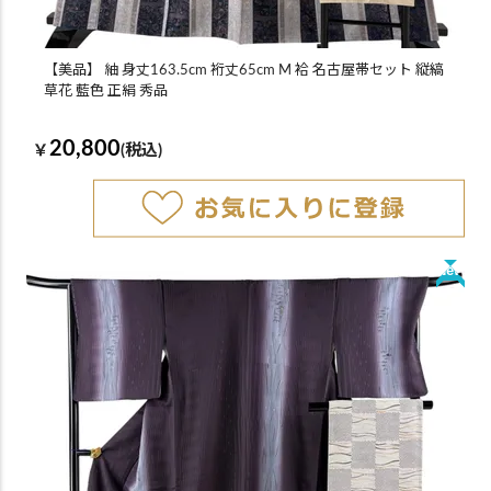
【美品】 紬 身丈163.5cm 裄丈65cm M 袷 名古屋帯セット 縦縞
草花 藍色 正絹 秀品
20,800
￥
(税込)
New