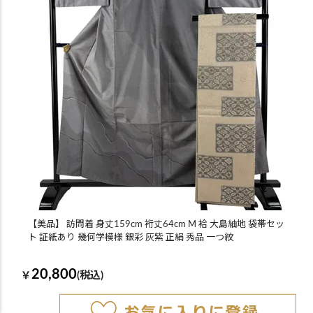
【美品】 訪問着 身丈159cm 裄丈64cm M 袷 大島紬地 袋帯セッ
ト 証紙あり 幾何学模様 銀彩 灰紫 正絹 秀品 一つ紋
20,800
￥
(税込)