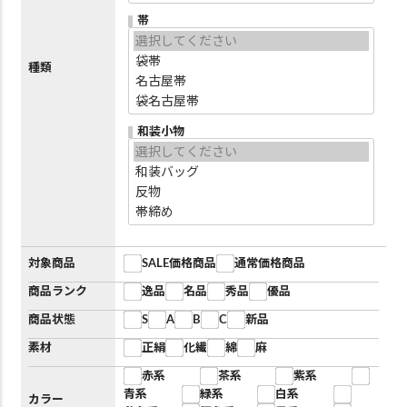
帯
種類
和装小物
対象商品
SALE価格商品
通常価格商品
商品ランク
逸品
名品
秀品
優品
商品状態
S
A
B
C
新品
素材
正絹
化繊
綿
麻
赤系
茶系
紫系
青系
緑系
白系
カラー