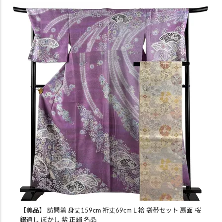
【美品】 訪問着 身丈159cm 裄丈69cm L 袷 袋帯セット 扇面 桜
銀通し ぼかし 紫 正絹 名品