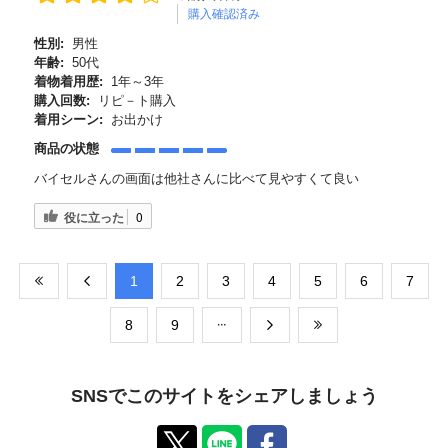
購入確認済み
性別:
男性
年齢:
50代
着物着用歴:
1年～3年
購入回数:
リピ－ト購入
着用シーン:
お出かけ
商品の状態
バイセルさんの画面は他社さんに比べて見やすくて良い
役に立った
0
​1
​2
​3
​4
​5
​6
​7
​8
​9
SNSでこのサイトをシェアしましょう