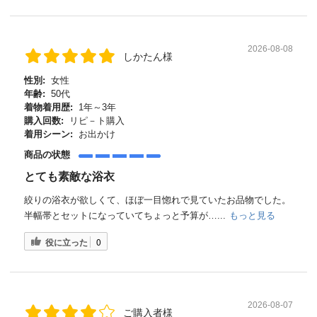
2026-08-08
しかたん様
性別:
女性
年齢:
50代
着物着用歴:
1年～3年
購入回数:
リピ－ト購入
着用シーン:
お出かけ
商品の状態
とても素敵な浴衣
絞りの浴衣が欲しくて、ほぼ一目惚れで見ていたお品物でした。
半幅帯とセットになっていてちょっと予算が…...
もっと見る
役に立った
0
2026-08-07
ご購入者様