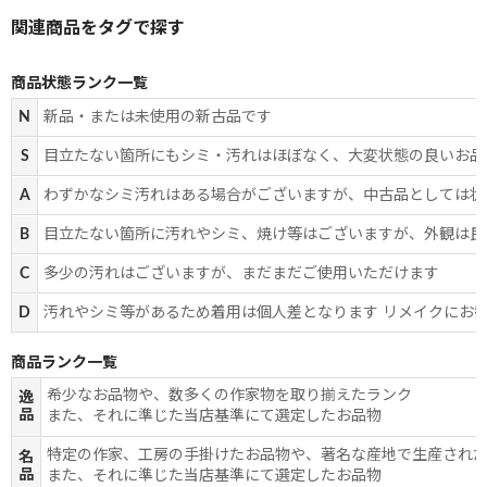
商品状態ランク一覧
N
新品・または未使用の新古品です
S
目立たない箇所にもシミ・汚れはほぼなく、大変状態の良いお品
A
わずかなシミ汚れはある場合がございますが、中古品としては状
B
目立たない箇所に汚れやシミ、焼け等はございますが、外観は良
C
多少の汚れはございますが、まだまだご使用いただけます
D
汚れやシミ等があるため着用は個人差となります リメイクにお
商品ランク一覧
希少なお品物や、数多くの作家物を取り揃えたランク
逸
品
また、それに準じた当店基準にて選定したお品物
特定の作家、工房の手掛けたお品物や、著名な産地で生産され
名
品
また、それに準じた当店基準にて選定したお品物