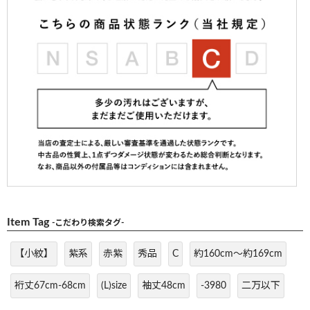
Item Tag
-こだわり検索タグ-
【小紋】
紫系
赤紫
秀品
C
約160cm～約169cm
裄丈67cm-68cm
(L)size
袖丈48cm
-3980
二万以下