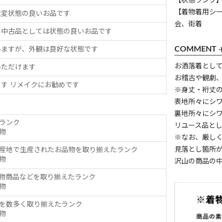
【状態ランク】
【着物着用シ
大変状態の良いお品です
会、街着
、中古品としては状態の良いお品です
COMMENT
いますが、外観は良好な状態です
お洒落着とし
いただけます
お稽古や観劇
す リメイクにお勧めです
※身丈・裄丈
表地所々にシ
裏地所々にシ
ランク
リユース品と
物
※なお、厳し
見落とし箇所
産地で生産されたお品物を取り揃えたランク
物
沢山の商品の
物商品などを取り揃えたランク
物
を数多く取り揃えたランク
物