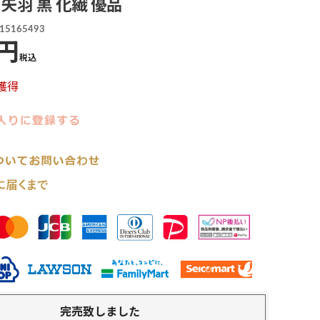
 矢羽 黒 化繊 優品
15165493
税込
獲得
完売致しました