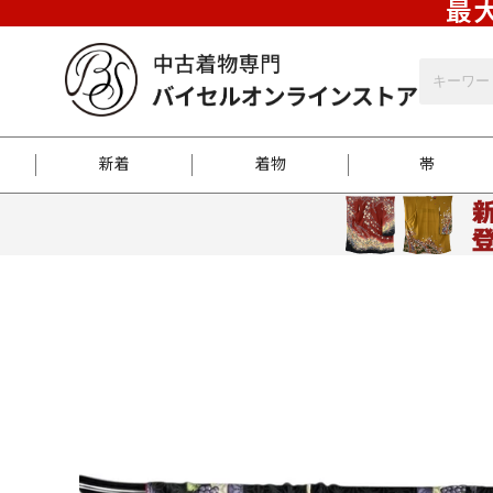
最大
新着
着物
帯
お客様に届くまで
商品お取り寄せサービ
ご注文方法のご案内
お着物がにおう時の対
和装バッグ
訪問着
袋帯
名古屋帯
振袖
反物
梱包方法のご案内
江戸小紋
紬