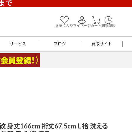
)まで
お気に入り
マイページ
カート
閲覧履歴
サービス
ブログ
買取サイト
よくあるご質問
お買い物診断
半幅帯
帯留め
お召
男性用帯
着物帯
新品
セット
袴
男性用
紋 身丈166cm 裄丈67.5cm L 袷 洗える