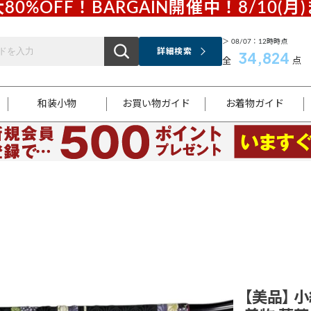
80%OFF！BARGAIN開催中！8/10(月
＞ 08/07：12時時点
詳細検索
34,824
全
点
和装小物
お買い物ガイド
お着物ガイド
ス
お支払いについて
はじめてのお着物ガイド
新規会員登録
着物知識
スタッフブログ
サイズ案内
着物参考サイズ/採寸について
和色チャート集
お問い合わせ
処法
ご返品について
メールマガジンのご登録
着物販売方法について
関連サイト一覧
袋名古屋帯
黒留袖
帯締め
開き名
色留袖
帯揚げ
古屋帯
付下げ
帯締め
丸帯
色無地
作り帯
着物
配送について
商品ランクについて(当店基準)
帯揚げセット
ショール
小紋
浴衣
襦袢
和装コート
【美品】 小