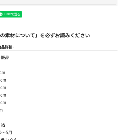
の素材について」を必ずお読みください
商品詳細-
】優品
cm
cm
cm
cm
cm
m
】袷
0～5月