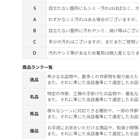
S
目立たない箇所にもシミ・汚れはほぼなく、
A
わずかなシミ汚れはある場合がございますが
B
目立たない箇所に汚れやシミ、焼け等はござ
C
多少の汚れはございますが、まだまだご使用
D
汚れやシミ等があるため着用は個人差となりま
商品ランク一覧
希少なお品物や、数多くの作家物を取り揃えた
逸品
また、それに準じた当店基準にて選定したお品
特定の作家、工房の手掛けたお品物や、著名な
名品
また、それに準じた当店基準にて選定したお品
様々なシーンに対応できる種別や、一部の作家
秀品
また、それに準じた当店基準にて選定したお品
お手頃にお求めいただける商品や、和装小物等
優品
また、それに準じた当店基準にて選定したお品