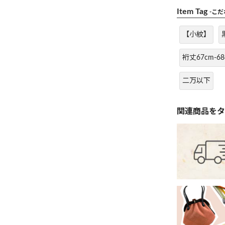
Item Tag
-こ
【小紋】
裄丈67cm-68
二万以下