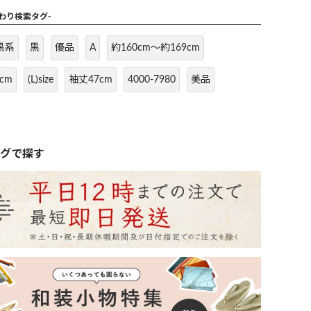
だわり検索タグ-
黒系
黒
優品
A
約160cm～約169cm
cm
(L)size
袖丈47cm
4000-7980
美品